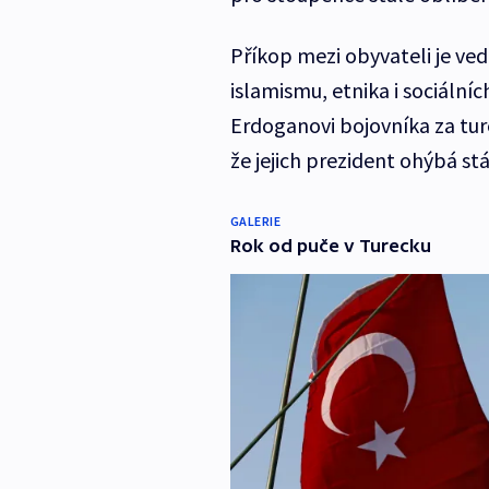
Příkop mezi obyvateli je ve
islamismu, etnika i sociálních 
Erdoganovi bojovníka za ture
že jejich prezident ohýbá st
GALERIE
Rok od puče v Turecku