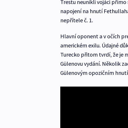
Trestu neunikli vojáci přímo 
napojení na hnutí Fethulla
nepřítele č. 1.
Hlavní oponent a v očích pre
americkém exilu. Údajné důk
Turecko přitom tvrdí, že je 
Gülenovu vydání. Několik za
Gülenovým opozičním hnutí