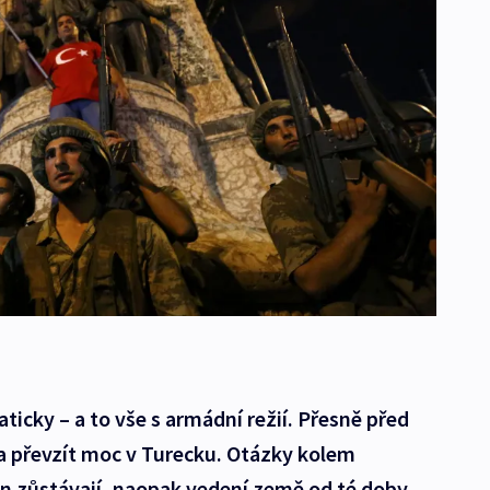
ticky – a to vše s armádní režií. Přesně před
a převzít moc v Turecku. Otázky kolem
in zůstávají, naopak vedení země od té doby