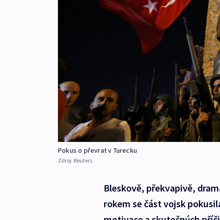
Pokus o převrat v Turecku
Zdroj:
Reuters
Bleskově, překvapivě, drama
rokem se část vojsk pokusil
motivace a skutečných příč