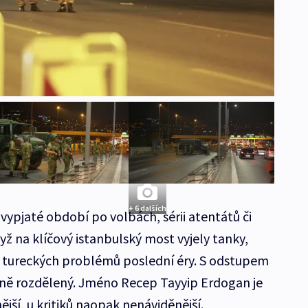
+ 6 dalších
vypjaté období po volbách, sérii atentátů či
yž na klíčový istanbulský most vyjely tanky,
í tureckých problémů poslední éry. S odstupem
silně rozdělený. Jméno Recep Tayyip Erdogan je
jší, u kritiků naopak nenáviděnější.