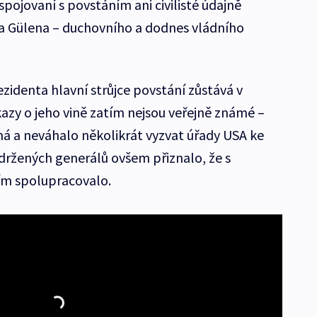
spojovaní s povstáním ani civilisté údajně
ha Gülena – duchovního a dodnes vládního
zidenta hlavní strůjce povstání zůstává v
azy o jeho vině zatím nejsou veřejně známé –
má a neváhalo několikrát vyzvat úřady USA ke
držených generálů ovšem přiznalo, že s
m spolupracovalo.