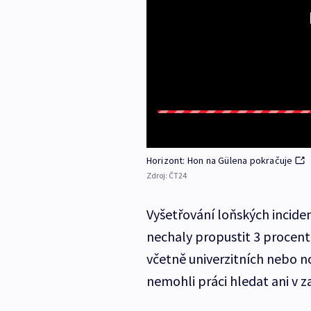
Horizont: Hon na Gülena pokračuje
Zdroj:
ČT24
Vyšetřování loňských incide
nechaly propustit 3 procent
včetně univerzitních nebo nov
nemohli práci hledat ani v za