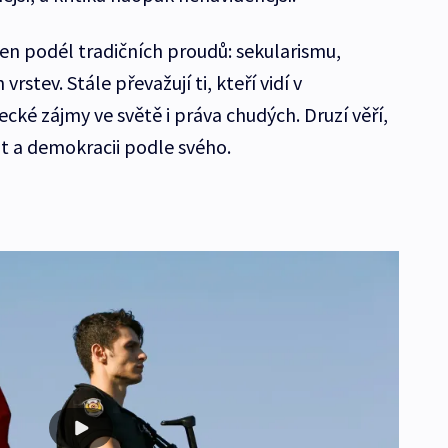
den podél tradičních proudů: sekularismu,
vrstev. Stále převažují ti, kteří vidí v
cké zájmy ve světě i práva chudých. Druzí věří,
át a demokracii podle svého.