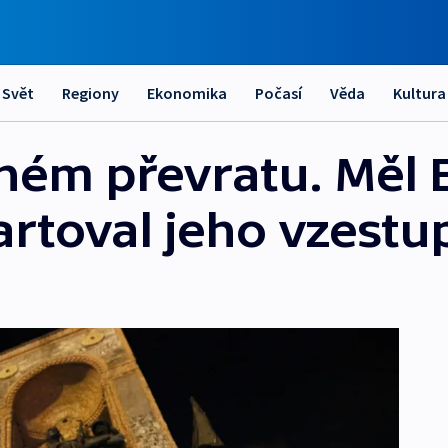
Svět
Regiony
Ekonomika
Počasí
Věda
Kultura
ném převratu. Měl
artoval jeho vzestu