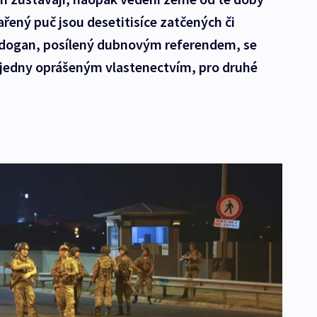
řený puč jsou desetitisíce zatčených či
rdogan, posílený dubnovým referendem, se
o jedny oprášeným vlastenectvím, pro druhé