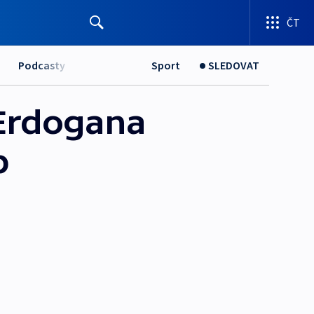
ČT
Podcasty
Sport
SLEDOVAT
 Erdogana
p