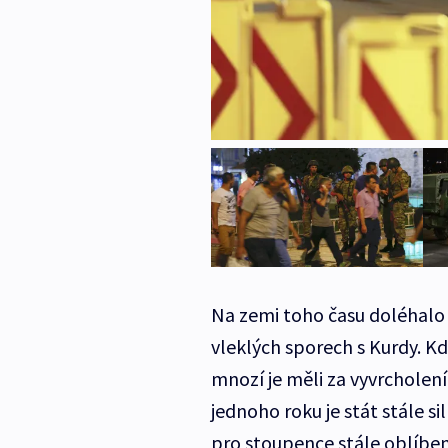
Na zemi toho času doléhalo 
vleklých sporech s Kurdy. Kd
mnozí je měli za vyvrcholen
jednoho roku je stát stále 
pro stoupence stále oblíbeně