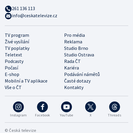
261 136 113
info@ceskatelevize.cz
TV program
Pro média
Živé vysílání
Reklama
TV poplatky
Studio Brno
Teletext
Studio Ostrava
Podcasty
Rada ČT
Počasí
Kariéra
E-shop
Podávání námětů
Mobilní a TV aplikace
Časté dotazy
Vše o ČT
Kontakty
Instagram
Facebook
YouTube
X
Threads
© Česká televize