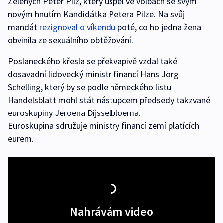
Zelených Peter Pilz, který uspěl ve volbách se svým
novým hnutím Kandidátka Petera Pilze. Na svůj
mandát
rezignoval o víkendu
poté, co ho jedna žena
obvinila ze sexuálního obtěžování.
Poslaneckého křesla se překvapivě vzdal také
dosavadní lidovecký ministr financí Hans Jörg
Schelling, který by se podle německého listu
Handelsblatt mohl stát nástupcem předsedy takzvané
euroskupiny Jeroena Dijsselbloema.
Euroskupina sdružuje ministry financí zemí platících
eurem.
Nahrávám video