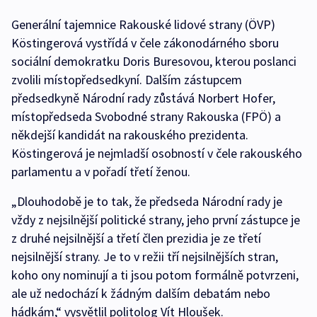
Generální tajemnice Rakouské lidové strany (ÖVP)
Köstingerová vystřídá v čele zákonodárného sboru
sociální demokratku Doris Buresovou, kterou poslanci
zvolili místopředsedkyní. Dalším zástupcem
předsedkyně Národní rady zůstává Norbert Hofer,
místopředseda Svobodné strany Rakouska (FPÖ) a
někdejší kandidát na rakouského prezidenta.
Köstingerová je nejmladší osobností v čele rakouského
parlamentu a v pořadí třetí ženou.
„Dlouhodobě je to tak, že předseda Národní rady je
vždy z nejsilnější politické strany, jeho první zástupce je
z druhé nejsilnější a třetí člen prezidia je ze třetí
nejsilnější strany. Je to v režii tří nejsilnějších stran,
koho ony nominují a ti jsou potom formálně potvrzeni,
ale už nedochází k žádným dalším debatám nebo
hádkám,“ vysvětlil politolog Vít Hloušek.