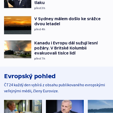
tlaku
před 3
h
V Sydney málem došlo ke srážce
dvou letadel
před 4
h
Kanadu i Evropu dál sužují lesní
požáry. V Britské Kolumbii
evakuovali tisíce lidí
před 7
h
Evropský pohled
ČT24 každý den vybírá z obsahu publikovaného evropskými
veřejnými médii, členy Eurovize.