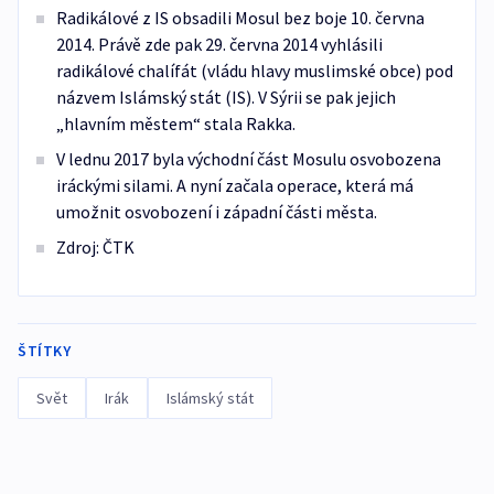
Radikálové z IS obsadili Mosul bez boje 10. června
2014. Právě zde pak 29. června 2014 vyhlásili
radikálové chalífát (vládu hlavy muslimské obce) pod
názvem Islámský stát (IS). V Sýrii se pak jejich
„hlavním městem“ stala Rakka.
V lednu 2017 byla východní část Mosulu osvobozena
iráckými silami. A nyní začala operace, která má
umožnit osvobození i západní části města.
Zdroj: ČTK
ŠTÍTKY
Svět
Irák
Islámský stát