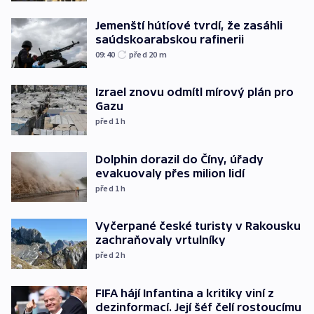
Jemenští hútíové tvrdí, že zasáhli
saúdskoarabskou rafinerii
09:40
před 20
m
Izrael znovu odmítl mírový plán pro
Gazu
před 1
h
Dolphin dorazil do Číny, úřady
evakuovaly přes milion lidí
před 1
h
Vyčerpané české turisty v Rakousku
zachraňovaly vrtulníky
před 2
h
FIFA hájí Infantina a kritiky viní z
dezinformací. Její šéf čelí rostoucímu