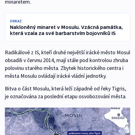
minaretem.
ODKAZ
Nakloněný minaret v Mosulu. Vzácná památka,
která vzala za své barbarstvím bojovníků IS
Radikálové z IS, kteří druhé největší irácké město Mosul
obsadili v červnu 2014, mají stále pod kontrolou zhruba
polovinu starého města. Zbytek historického centra i
města Mosulu ovládají irácké vládní jednotky.
Bitva o část Mosulu, která leží západně od řeky Tigris,
je označována za poslední etapu osvobozování města.