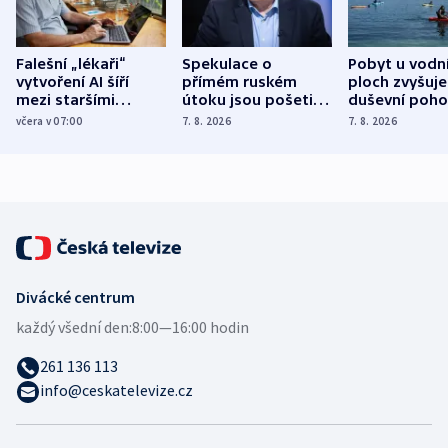
Falešní „lékaři“
Spekulace o
Pobyt u vodn
vytvoření AI šíří
přímém ruském
ploch zvyšuje
mezi staršími
útoku jsou pošetilé,
duševní poho
Poláky nebezpečné
míní estonský
ukázala
včera v 07:00
7. 8. 2026
7. 8. 2026
zdravotní rady
bezpečnostní
mezinárodní 
expert
Divácké centrum
každý všední den:
8:00—16:00 hodin
261 136 113
info@ceskatelevize.cz