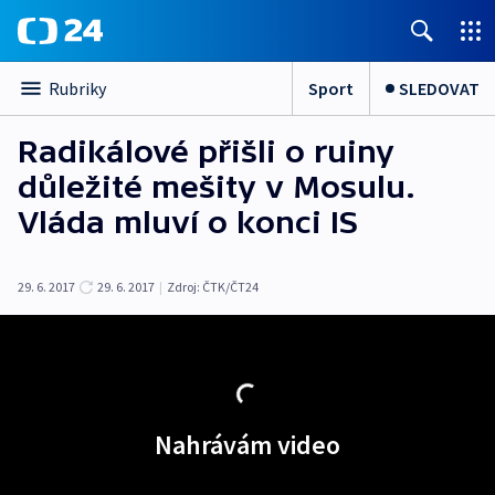
Sport
SLEDOVAT
Rubriky
Radikálové přišli o ruiny
důležité mešity v Mosulu.
Vláda mluví o konci IS
29. 6. 2017
29. 6. 2017
|
Zdroj:
ČTK/ČT24
Nahrávám video