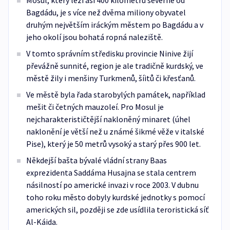
Mosul, který leží asi 400 kilometrů severně od
Bagdádu, je s více než dvěma miliony obyvatel
druhým největším iráckým městem po Bagdádu a v
jeho okolí jsou bohatá ropná naleziště.
V tomto správním středisku provincie Ninive žijí
převážně sunnité, region je ale tradičně kurdský, ve
městě žily i menšiny Turkmenů, šíitů či křesťanů.
Ve městě byla řada starobylých památek, například
mešit či četných mauzoleí. Pro Mosul je
nejcharakterističtější nakloněný minaret (úhel
naklonění je větší než u známé šikmé věže v italské
Pise), který je 50 metrů vysoký a starý přes 900 let.
Někdejší bašta bývalé vládní strany Baas
exprezidenta Saddáma Husajna se stala centrem
násilností po americké invazi v roce 2003. V dubnu
toho roku město dobyly kurdské jednotky s pomocí
amerických sil, později se zde usídlila teroristická síť
Al-Káida.