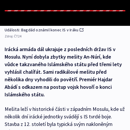
Události: Bagdád oznámil konec IS v Iráku
Zdroj:
ČT24
Irácká armáda dál ukrajuje z posledních držav IS v
Mosulu. Nyní dobyla zbytky mešity An-Núrí, kde
vůdce takzvaného Islámského státu před třemi lety
vyhlásil chalífát. Sami radikálové mešitu před
několika dny vyhodili do povětří. Premiér Hajdar
Abádí s odkazem na postup vojsk hovoří o konci
Islámského státu.
Mešita leží v historické části v západním Mosulu, kde už
několik dní irácké jednotky svádějí s IS tvrdé boje.
Stavba z 12. století byla typická svým nakloněným