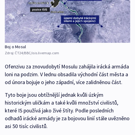
Boj o Mosul
Zdroj:
ČT24/BBC/isis.livemap.com
Ofenzivu za znovudobytí Mosulu zahájila irácká armáda
loni na podzim. V lednu obsadila východní část města a
od února bojuje o jeho západní, více zalidněnou část.
Tyto boje jsou obtížnější jednak kvůli úzkým
historickým uličkám a také kvůli množství civilistů,
které IS používá jako živé štíty. Podle posledních
odhadů irácké armády je za bojovou linií stále uvězněno
asi 50 tisíc civilistů.