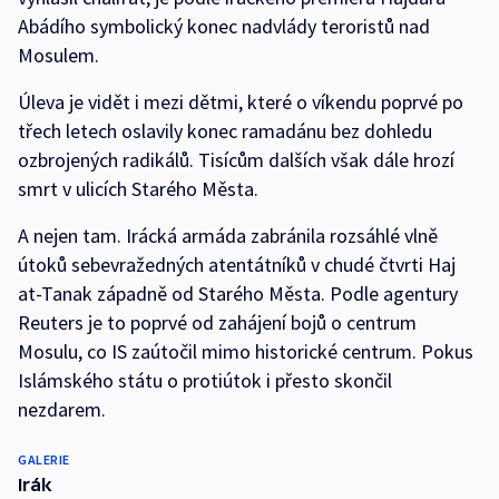
Abádího symbolický konec nadvlády teroristů nad
Mosulem.
Úleva je vidět i mezi dětmi, které o víkendu poprvé po
třech letech oslavily konec ramadánu bez dohledu
ozbrojených radikálů. Tisícům dalších však dále hrozí
smrt v ulicích Starého Města.
A nejen tam. Irácká armáda zabránila rozsáhlé vlně
útoků sebevražedných atentátníků v chudé čtvrti Haj
at-Tanak západně od Starého Města. Podle agentury
Reuters je to poprvé od zahájení bojů o centrum
Mosulu, co IS zaútočil mimo historické centrum. Pokus
Islámského státu o protiútok i přesto skončil
nezdarem.
GALERIE
Irák