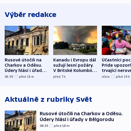
Výběr redakce
Rusové útočili na
Kanadu i Evropu dál
Účastníci po
Charkov a Oděsu.
sužují lesní požáry.
Pride upozorň
Údery hlásí i úřady v
V Britské Kolumbii
trvající nerov
Bělgorodu
evakuovali tisíce lidí
společensko
08:39
před 18
m
před 7
h
včera
před 19
h
atmosféru
Aktuálně z rubriky
Svět
Rusové útočili na Charkov a Oděsu.
Údery hlásí i úřady v Bělgorodu
08:39
před 18
m