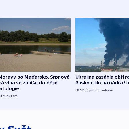
Moravy po Maďarsko. Srpnová
Ukrajina zasáhla obří ra
á vlna se zapíše do dějin
Rusko cílilo na nádraží
atologie
08:52
před 1
hodinou
54
minutami