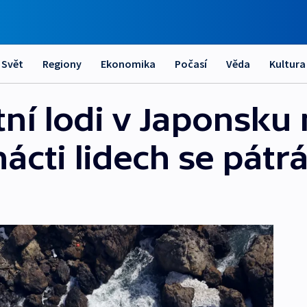
Svět
Regiony
Ekonomika
Počasí
Věda
Kultura
tní lodi v Japonsku
nácti lidech se pátr