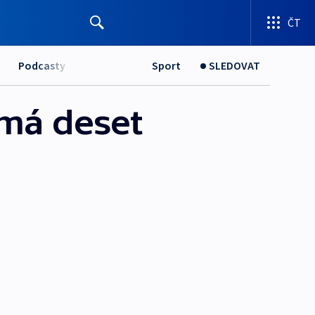
ČT
Podcasty
Sport
SLEDOVAT
 má deset
á