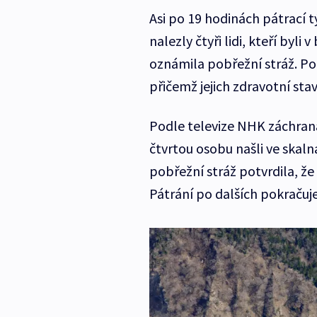
Asi po 19 hodinách pátrací
nalezly čtyři lidi, kteří byl
oznámila pobřežní stráž. Poz
přičemž jejich zdravotní sta
Podle televize NHK záchranář
čtvrtou osobu našli ve skal
pobřežní stráž potvrdila, že
Pátrání po dalších pokračuje