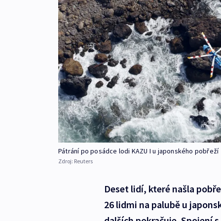
Pátrání po posádce lodi KAZU I u japonského pobřeží
Zdroj:
Reuters
Deset lidí, které našla pobř
26 lidmi na palubě u japons
dalších pokračuje. Spojení s