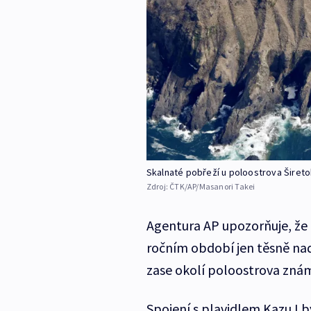
Skalnaté pobřeží u poloostrova Šireto
Zdroj:
ČTK/AP/Masanori Takei
Agentura AP upozorňuje, že 
ročním období jen těsně na
zase okolí poloostrova znám
Spojení s plavidlem Kazu I b