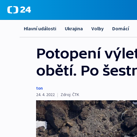
Hlavní události
Ukrajina
Volby
Domácí
Potopení výle
obětí. Po šest
ton
24. 4. 2022
|
Zdroj:
ČTK