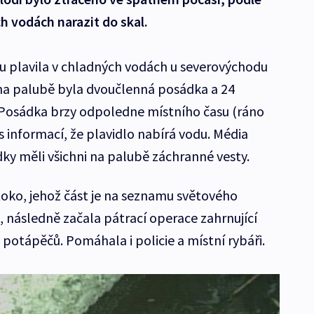
h vodách narazit do skal.
otu plavila v chladných vodách u severovýchodu
na palubě byla dvoučlenná posádka a 24
 Posádka brzy odpoledne místního času (ráno
 s informací, že plavidlo nabírá vodu. Média
ky měli všichni na palubě záchranné vesty.
toko, jehož část je na seznamu světového
 následně začala pátrací operace zahrnující
a potápěčů. Pomáhala i policie a místní rybáři.