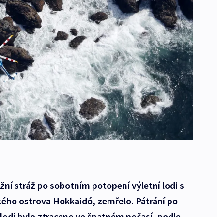
ežní stráž po sobotním potopení výletní lodi s
kého ostrova Hokkaidó, zemřelo. Pátrání po
 lodí bylo ztraceno ve špatném počasí, podle