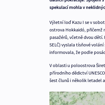
spekulací mohla v neklidnýc
Výletní loď Kazu I se v sob
ostrova Hokkaidó, přičemž 
pasažérů, včetně dvou dětí.
SELČ) vyslala tísňové volání
informovala, že podle posád
V oblasti u poloostrova Šire
přírodního dědictví UNESCO,
šest člunů i několik letadel 