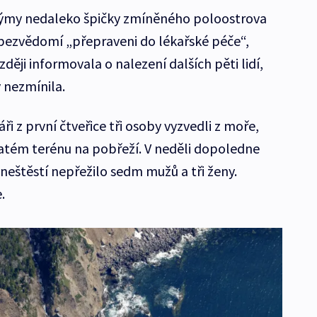
 týmy nedaleko špičky zmíněného poloostrova
i v bezvědomí „přepraveni do lékařské péče“,
ději informovala o nalezení dalších pěti lidí,
v nezmínila.
i z první čtveřice tři osoby vyzvedli z moře,
natém terénu na pobřeží. V neděli dopoledne
 neštěstí nepřežilo sedm mužů a tři ženy.
.