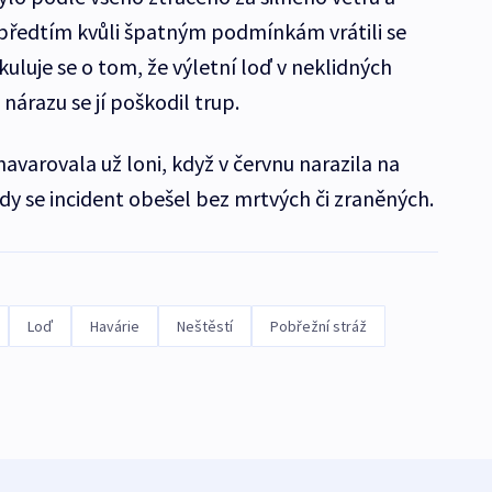
e předtím kvůli špatným podmínkám vrátili se
kuluje se o tom, že výletní loď v neklidných
 nárazu se jí poškodil trup.
havarovala už loni, když v červnu narazila na
hdy se incident obešel bez mrtvých či zraněných.
Loď
Havárie
Neštěstí
Pobřežní stráž