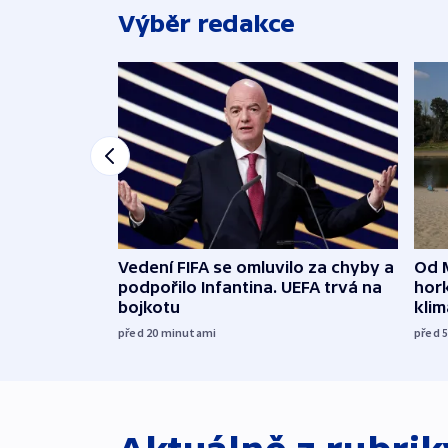
Výběr redakce
Vedení FIFA se omluvilo za chyby a
Od 
podpořilo Infantina. UEFA trvá na
hork
bojkotu
klim
před 20
minutami
před 