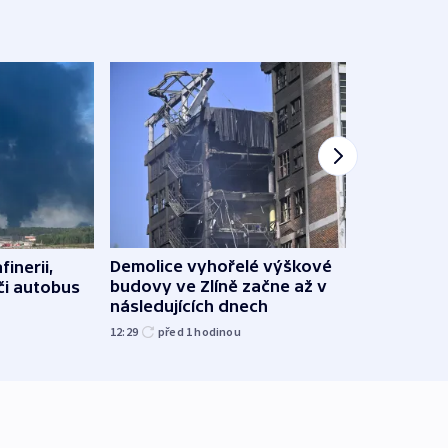
Demolice vyhořelé výškové
finerii,
Za d
budovy ve Zlíně začne až v
 či autobus
Tech
následujících dnech
soud
12:29
před 1
hodinou
15:19