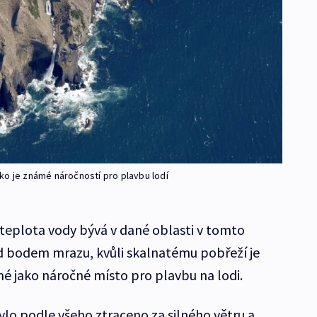
ko je známé náročností pro plavbu lodí
teplota vody bývá v dané oblasti v tomto
d bodem mrazu, kvůli skalnatému pobřeží je
é jako náročné místo pro plavbu na lodi.
ylo podle všeho ztraceno za silného větru a