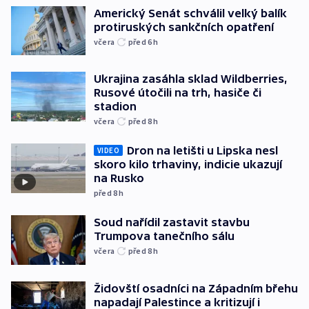
Americký Senát schválil velký balík
protiruských sankčních opatření
včera
před 6
h
Ukrajina zasáhla sklad Wildberries,
Rusové útočili na trh, hasiče či
stadion
včera
před 8
h
Dron na letišti u Lipska nesl
VIDEO
skoro kilo trhaviny, indicie ukazují
na Rusko
před 8
h
Soud nařídil zastavit stavbu
Trumpova tanečního sálu
včera
před 8
h
Židovští osadníci na Západním břehu
napadají Palestince a kritizují i