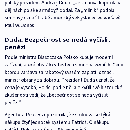
polský prezident Andrzej Duda. „Je to nová kapitola v
dějinách polské armády,“ dodal. Za „milník“ podpis
smlouvy označil také americký velvyslanec ve Varšavě
Paul W. Jones.
Duda: Bezpečnost se nedá vyčíslit
penězi
Podle ministra Blaszczaka Polsko kupuje moderní
zařízení, které obstálo v testech v mnoha zemích. Cenu,
kterou Varšava za raketový systém zaplatí, označil
ministr obrany za dobrou. Prezident Duda uznal, že
cena je vysoká, Poláci podle něj ale kvůli své historické
zkušenosti vědí, že „bezpečnost se nedá vyčíslit
penězi“.
Agentura Reuters upozornila, že smlouva se týká
nákupu čtyř jednotek systému Patriot. O nákupu
dalších Polsko zatím s USA vyjednává.