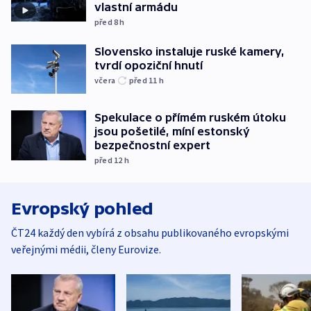
vlastní armádu
před 8
h
Slovensko instaluje ruské kamery,
tvrdí opoziční hnutí
včera
před 11
h
Spekulace o přímém ruském útoku
jsou pošetilé, míní estonský
bezpečnostní expert
před 12
h
Evropský pohled
ČT24 každý den vybírá z obsahu publikovaného evropskými
veřejnými médii, členy Eurovize.