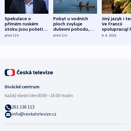
Spekulace o
Pobyt u vodních
Jiný jazyk i t
přímém ruském
ploch zvyšuje
Ve Francii
útoku jsou pošetilé,
duševní pohodu,
spolupracují h
míní estonský
ukázala
různých zemí
před 12
h
před 21
h
6. 8. 2026
bezpečnostní
mezinárodní studie
expert
Divácké centrum
každý všední den:
8:00—16:00 hodin
261 136 113
info@ceskatelevize.cz