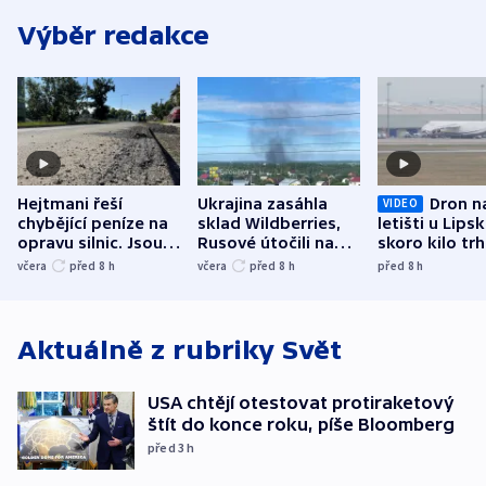
Výběr redakce
Hejtmani řeší
Ukrajina zasáhla
Dron n
VIDEO
chybějící peníze na
sklad Wildberries,
letišti u Lips
opravu silnic. Jsou
Rusové útočili na
skoro kilo trh
nenárokové, namítá
trh, hasiče či
indicie ukazuj
včera
před 8
h
včera
před 8
h
před 8
h
ministerstvo
stadion
Rusko
Aktuálně z rubriky
Svět
USA chtějí otestovat protiraketový
štít do konce roku, píše Bloomberg
před 3
h