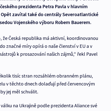
 českého prezidenta Petra Pavla v hlavním
 Opět zavítal také do centrály Severoatlantické
ředsedou Vojenského výboru Robem Bauerem.
o, že Česká republika má aktivní, koordinovanou
 do značné míry opírá o naše členství v EU a v
ástrojů k prosazování našich zájmů,“ řekl Pavel
ěkolik tisíc stran rozsáhlém obranném plánu,
uselu v těchto dnech dolaďují před červencovým
y jej měl schválit.
válku na Ukrajině podle prezidenta Aliance své