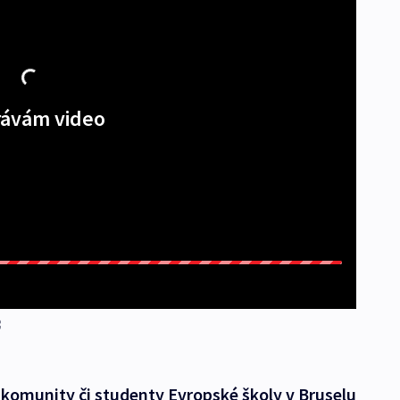
ávám video
 komunity či studenty Evropské školy v Bruselu