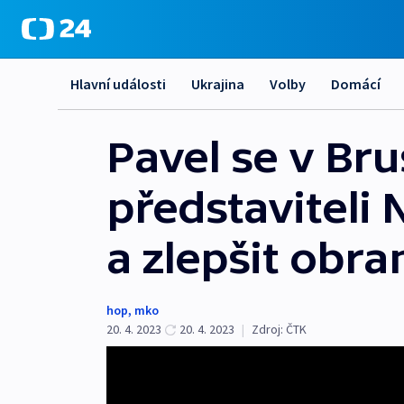
Hlavní události
Ukrajina
Volby
Domácí
Pavel se v Bru
představiteli N
a zlepšit obra
hop
,
mko
20. 4. 2023
20. 4. 2023
|
Zdroj:
ČTK