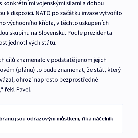
í s konkrétními vojenskými silami a dobou
u k dispozici. NATO po začátku invaze vytvořilo
ho východního křídla, v těchto uskupeních
 vedou skupinu na Slovensku. Podle prezidenta
st jednotlivých států.
h cílů znamenalo v podstatě jenom jejich
novém (plánu) to bude znamenat, že stát, který
zavázal, ohrozí naprosto bezprostředně
“ řekl Pavel.
branu jsou odrazovým můstkem, říká náčelník