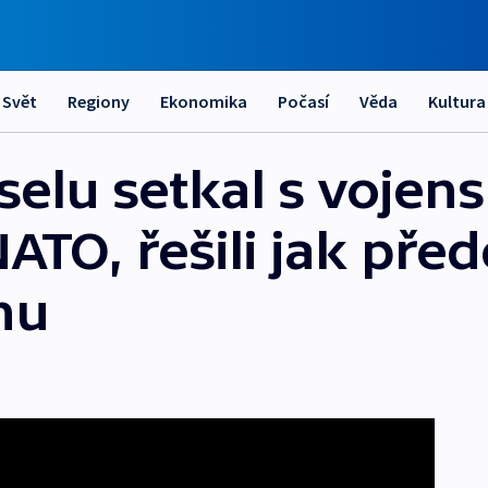
Svět
Regiony
Ekonomika
Počasí
Věda
Kultura
selu setkal s vojen
ATO, řešili jak před
nu