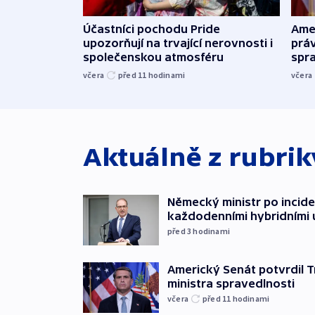
Účastníci pochodu Pride
Ame
upozorňují na trvající nerovnosti i
práv
společenskou atmosféru
spr
včera
před 11
hodinami
včera
Aktuálně z rubri
Německý ministr po incide
každodenními hybridními
před 3
hodinami
Americký Senát potvrdil 
ministra spravedlnosti
včera
před 11
hodinami