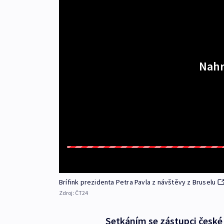
Nahr
Brífink prezidenta Petra Pavla z návštěvy z Bruselu
Zdroj:
ČT24
Setkáním se zástupci české