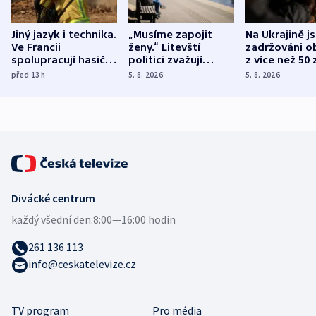
Jiný jazyk i technika.
„Musíme zapojit
Na Ukrajině j
Ve Francii
ženy.“ Litevští
zadržováni o
spolupracují hasiči z
politici zvažují
z více než 50 
různých zemí
dohodu o
Bojovali na s
před 13
h
5. 8. 2026
5. 8. 2026
demografii
Ruska
Divácké centrum
každý všední den:
8:00—16:00 hodin
261 136 113
info@ceskatelevize.cz
TV program
Pro média