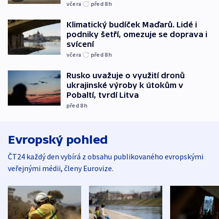
včera
před 8
h
Klimatický budíček Maďarů. Lidé i
podniky šetří, omezuje se doprava i
svícení
včera
před 8
h
Rusko uvažuje o využití dronů
ukrajinské výroby k útokům v
Pobaltí, tvrdí Litva
před 8
h
Evropský pohled
ČT24 každý den vybírá z obsahu publikovaného evropskými
veřejnými médii, členy Eurovize.