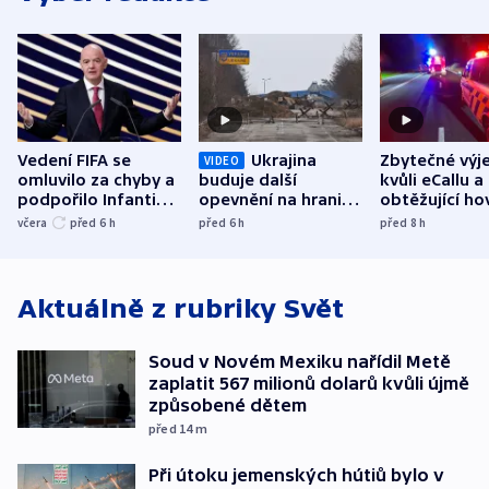
Vedení FIFA se
Ukrajina
Zbytečné výj
VIDEO
omluvilo za chyby a
buduje další
kvůli eCallu a
podpořilo Infantina.
opevnění na hranici
obtěžující ho
UEFA trvá na
s Běloruskem
zdržují záchr
včera
před 6
h
před 6
h
před 8
h
bojkotu
Aktuálně z rubriky
Svět
Soud v Novém Mexiku nařídil Metě
zaplatit 567 milionů dolarů kvůli újmě
způsobené dětem
před 14
m
Při útoku jemenských hútiů bylo v