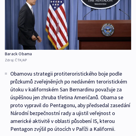
Barack Obama
Zdroj:
ČTK/AP
Obamovu strategii protiteroristického boje podle
průzkumů zveřejněných po nedávném teroristickém
útoku v kalifornském San Bernardinu považuje za
úspěšnou jen zhruba třetina Američanů. Obama se
proto vypravil do Pentagonu, aby předsedal zasedání
Národní bezpečnostní rady a ujistil veřejnost o
americké aktivitě v oblasti působení IS, kterou
Pentagon zvýšil po útocích v Paříži a Kalifornii.