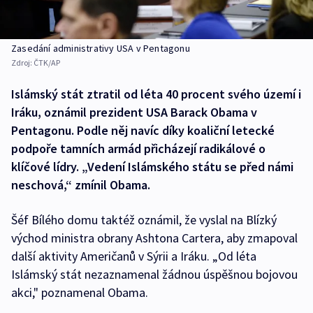
Zasedání administrativy USA v Pentagonu
Zdroj:
ČTK/AP
Islámský stát ztratil od léta 40 procent svého území i
Iráku, oznámil prezident USA Barack Obama v
Pentagonu. Podle něj navíc díky koaliční letecké
podpoře tamních armád přicházejí radikálové o
klíčové lídry. „Vedení Islámského státu se před námi
neschová,“ zmínil Obama.
Šéf Bílého domu taktéž oznámil, že vyslal na Blízký
východ ministra obrany Ashtona Cartera, aby zmapoval
další aktivity Američanů v Sýrii a Iráku. „Od léta
Islámský stát nezaznamenal žádnou úspěšnou bojovou
akci," poznamenal Obama.