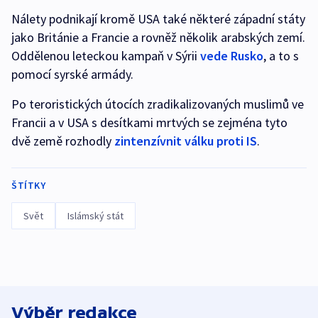
Nálety podnikají kromě USA také některé západní státy
jako Británie a Francie a rovněž několik arabských zemí.
Oddělenou leteckou kampaň v Sýrii
vede Rusko
, a to s
pomocí syrské armády.
Po teroristických útocích zradikalizovaných muslimů ve
Francii a v USA s desítkami mrtvých se zejména tyto
dvě země rozhodly
zintenzívnit válku proti IS
.
ŠTÍTKY
Svět
Islámský stát
Výběr redakce