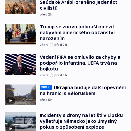
Saúdské Arábii zraněno jedenáct
civilistů
před 2
h
Trump se znovu pokouší omezit
nabývání amerického občanství
narozením
včera
před 2
h
Vedení FIFA se omluvilo za chyby a
podpořilo Infantina. UEFA trvá na
bojkotu
včera
před 6
h
Ukrajina buduje další opevnění
VIDEO
na hranici s Běloruskem
před 6
h
Incidenty s drony na letišti v Lipsku
vyšetřuje Německo jako úmyslný
pokus o způsobení exploze