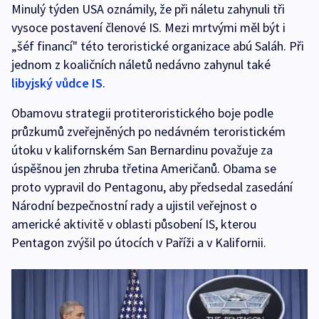
Minulý týden USA oznámily, že při náletu zahynuli tři
vysoce postavení členové IS. Mezi mrtvými měl být i
„šéf financí" této teroristické organizace abú Saláh. Při
jednom z koaličních náletů nedávno zahynul také
libyjský vůdce IS
.
Obamovu strategii protiteroristického boje podle
průzkumů zveřejněných po nedávném teroristickém
útoku v kalifornském San Bernardinu považuje za
úspěšnou jen zhruba třetina Američanů. Obama se
proto vypravil do Pentagonu, aby předsedal zasedání
Národní bezpečnostní rady a ujistil veřejnost o
americké aktivitě v oblasti působení IS, kterou
Pentagon zvýšil po útocích v Paříži a v Kalifornii.