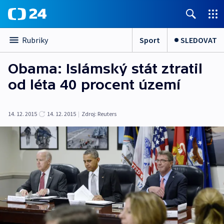
Sport
SLEDOVAT
Rubriky
Obama: Islámský stát ztratil
od léta 40 procent území
14. 12. 2015
14. 12. 2015
|
Zdroj:
Reuters