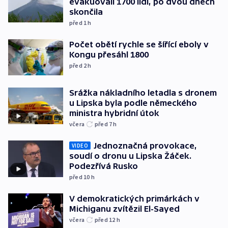
evakuovali 1700 lidí, po dvou dnech
skončila
před 1
h
Počet obětí rychle se šířící eboly v
Kongu přesáhl 1800
před 2
h
Srážka nákladního letadla s dronem
u Lipska byla podle německého
ministra hybridní útok
včera
před 7
h
Jednoznačná provokace,
VIDEO
soudí o dronu u Lipska Žáček.
Podezřívá Rusko
před 10
h
V demokratických primárkách v
Michiganu zvítězil El-Sayed
včera
před 12
h