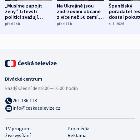
„Musíme zapojit
Na Ukrajině jsou
Španělský
ženy.“ Litevští
zadržováni občané
pořadatel fes
politici zvažují
z více než 50 zemí.
dostal pokut
dohodu o
Bojovali na straně
nekalé prakti
před 14
h
před 15
h
4. 8. 2026
demografii
Ruska
Divácké centrum
každý všední den:
8:00—16:00 hodin
261 136 113
info@ceskatelevize.cz
TV program
Pro média
Živé vysílání
Reklama