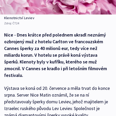
Klenotnictví Leviev
Zdroj:
ČT24
Nice - Dnes krátce před polednem ukradl neznámý
ozbrojený muž z hotelu Carlton ve francouzském
Cannes šperky za 40 milionů eur, tedy více než
miliardu korun. V hotelu se právě koná výstava
šperků. Klenoty byly v kufříku, kterého se muž
zmocnil. V Cannes se kradlo i při letošním filmovém
festivalu.
Výstava se koná od 20. července a měla trvat do konce
srpna. Server Nice Matin oznámil, že se na ní
představovaly šperky domu Leviev, jehož majitelem je
Izraelec ruského původu Lev Leviev. Společnost je
známá diamantovými šperky vysoké kvality.