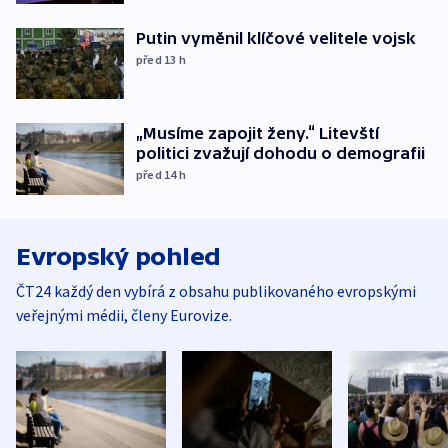
Putin vyměnil klíčové velitele vojsk
před 13
h
„Musíme zapojit ženy.“ Litevští
politici zvažují dohodu o demografii
před 14
h
Evropský pohled
ČT24 každý den vybírá z obsahu publikovaného evropskými
veřejnými médii, členy Eurovize.