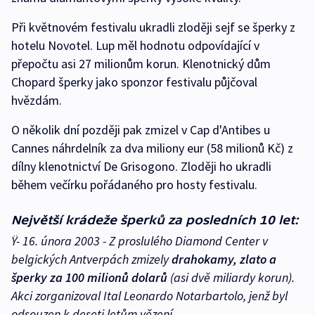
Při květnovém festivalu ukradli zloději sejf se šperky z
hotelu Novotel. Lup měl hodnotu odpovídající v
přepočtu asi 27 milionům korun. Klenotnický dům
Chopard šperky jako sponzor festivalu půjčoval
hvězdám.
O několik dní později pak zmizel v Cap d'Antibes u
Cannes náhrdelník za dva miliony eur (58 milionů Kč) z
dílny klenotnictví De Grisogono. Zloději ho ukradli
během večírku pořádaného pro hosty festivalu.
Největší krádeže šperků za posledních 10 let:
Ÿ- 16. února 2003 - Z proslulého Diamond Center v
belgických Antverpách zmizely
drahokamy, zlato a
šperky za 100 milionů dolarů
(asi dvě miliardy korun).
Akci zorganizoval Ital Leonardo Notarbartolo, jenž byl
odsouzen k deseti letům vězení.