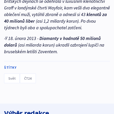
britských dějinách se odehrála v luxusním klenotnictví
Graff v londýnské čtvrti Mayfair, kam vešli dva elegantně
oblečení muži, vytáhli zbraně a odnesli si 43
klenotů za
40 milionů liber
(asi 1,2 miliardy korun). Po dvou
týdnech byli oba a spolupachatel zatčeni.
-Ÿ 18. února 2013 -
Diamanty v hodnotě 50 milionů
dolarů
(asi miliarda korun) ukradli ozbrojení lupiči na
bruselském letišti Zaventem.
ŠTÍTKY
Svět
ČT24
Výběr redakce