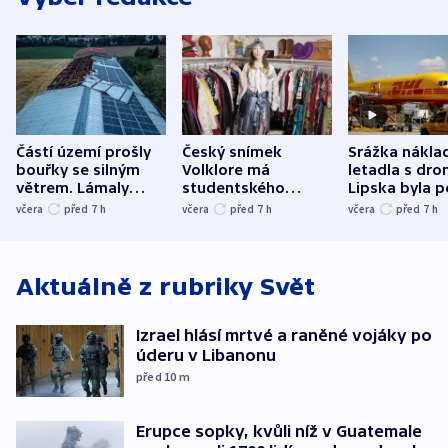
Částí území prošly
Český snímek
Srážka nákla
bouřky se silným
Volklore má
letadla s dr
větrem. Lámaly
studentského
Lipska byla p
stromy a poničily
Oscara, zabojuje o
německého mi
včera
před 7
h
včera
před 7
h
včera
před 7
h
střechu
cenu za krátký film
hybridní útok
Aktuálně z rubriky
Svět
Izrael hlásí mrtvé a raněné vojáky po
úderu v Libanonu
před 10
m
Erupce sopky, kvůli níž v Guatemale