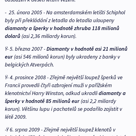
- 25. února 2005 - Na amsterdamském letišti Schiphol
byly při překládání z letadla do letadla uloupeny
diamanty a šperky v hodnotě zhruba 118 milionů
dolarů
(asi 2,36 miliardy korun).
Ÿ- 5. března 2007 -
Diamanty v hodnotě asi 21 milionů
eur
(asi 546 milionů korun) byly ukradeny z banky v
belgických Atverpách.
Ÿ- 4. prosince 2008 - Zřejmě největší loupež šperků ve
Francii provedli čtyři ozbrojení muži v pařížském
klenotnictví Harry Winston, odkud ukradli
diamanty a
šperky v hodnotě 85 milionů eur
(asi 2,2 miliardy
korun). Většinu lupu i pachatelů se podařilo zajistit v
létě 2009.
-Ÿ 6. srpna 2009 - Zřejmě největší loupež klenotů v