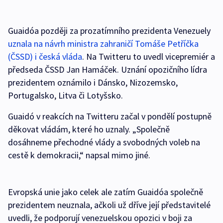
Guaidóa později za prozatímního prezidenta Venezuely
uznala na návrh ministra zahraničí Tomáše Petříčka
(ČSSD) i česká vláda
. Na Twitteru to uvedl vicepremiér a
předseda ČSSD Jan Hamáček. Uznání opozičního lídra
prezidentem oznámilo i Dánsko, Nizozemsko,
Portugalsko, Litva či Lotyšsko.
Guaidó v reakcích na Twitteru začal v pondělí postupně
děkovat vládám, které ho uznaly. „Společně
dosáhneme přechodné vlády a svobodných voleb na
cestě k demokracii,“ napsal mimo jiné.
Evropská unie jako celek ale zatím Guaidóa společně
prezidentem neuznala, ačkoli už dříve její představitelé
uvedli, že podporují venezuelskou opozici v boji za