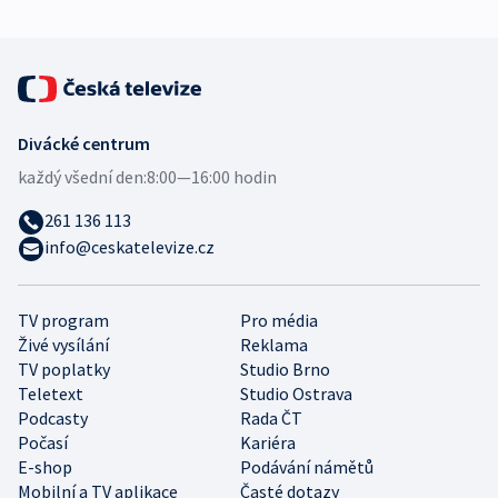
Divácké centrum
každý všední den:
8:00—16:00 hodin
261 136 113
info@ceskatelevize.cz
TV program
Pro média
Živé vysílání
Reklama
TV poplatky
Studio Brno
Teletext
Studio Ostrava
Podcasty
Rada ČT
Počasí
Kariéra
E-shop
Podávání námětů
Mobilní a TV aplikace
Časté dotazy