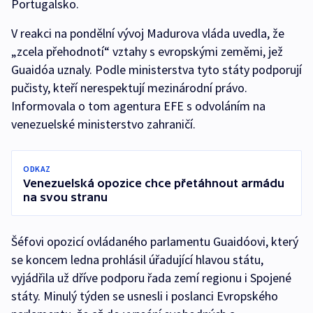
Portugalsko.
V reakci na pondělní vývoj Madurova vláda uvedla, že
„zcela přehodnotí“ vztahy s evropskými zeměmi, jež
Guaidóa uznaly. Podle ministerstva tyto státy podporují
pučisty, kteří nerespektují mezinárodní právo.
Informovala o tom agentura EFE s odvoláním na
venezuelské ministerstvo zahraničí.
ODKAZ
Venezuelská opozice chce přetáhnout armádu
na svou stranu
Šéfovi opozicí ovládaného parlamentu Guaidóovi, který
se koncem ledna prohlásil úřadující hlavou státu,
vyjádřila už dříve podporu řada zemí regionu i Spojené
státy. Minulý týden se usnesli i poslanci Evropského