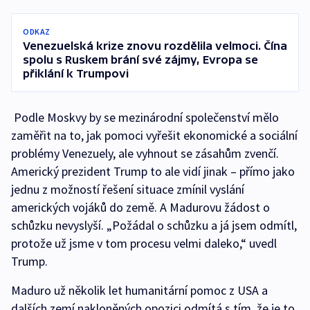
ODKAZ
Venezuelská krize znovu rozdělila velmoci. Čína
spolu s Ruskem brání své zájmy, Evropa se
přiklání k Trumpovi
Podle Moskvy by se mezinárodní společenství mělo
zaměřit na to, jak pomoci vyřešit ekonomické a sociální
problémy Venezuely, ale vyhnout se zásahům zvenčí.
Americký prezident Trump to ale vidí jinak – přímo jako
jednu z možností řešení situace zmínil vyslání
amerických vojáků do země. A Madurovu žádost o
schůzku nevyslyší. „Požádal o schůzku a já jsem odmítl,
protože už jsme v tom procesu velmi daleko,“ uvedl
Trump.
Maduro už několik let humanitární pomoc z USA a
dalších zemí nakloněných opozici odmítá s tím, že je to