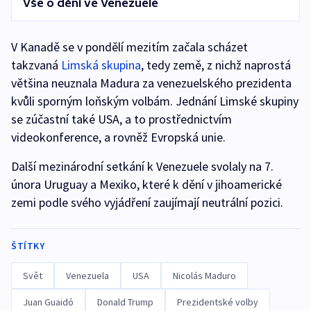
Vše o dění ve Venezuele
V Kanadě se v pondělí mezitím začala scházet
takzvaná
Limská skupina
, tedy země, z nichž naprostá
většina neuznala Madura za venezuelského prezidenta
kvůli sporným loňským volbám. Jednání Limské skupiny
se zúčastní také USA, a to prostřednictvím
videokonference, a rovněž Evropská unie.
Další mezinárodní setkání k Venezuele svolaly na 7.
února Uruguay a Mexiko, které k dění v jihoamerické
zemi podle svého vyjádření zaujímají neutrální pozici.
ŠTÍTKY
Svět
Venezuela
USA
Nicolás Maduro
Juan Guaidó
Donald Trump
Prezidentské volby