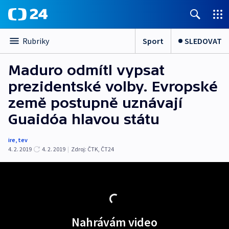
Sport
SLEDOVAT
Rubriky
Maduro odmítl vypsat
prezidentské volby. Evropské
země postupně uznávají
Guaidóa hlavou státu
ire
,
tev
4. 2. 2019
4. 2. 2019
|
Zdroj:
ČTK
,
ČT24
Nahrávám video