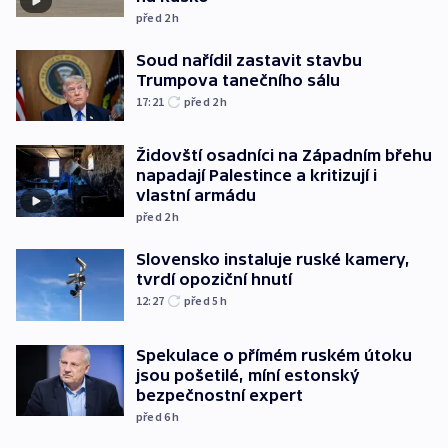
před 2
h
Soud nařídil zastavit stavbu
Trumpova tanečního sálu
17:21
před 2
h
Židovští osadníci na Západním břehu
napadají Palestince a kritizují i
vlastní armádu
před 2
h
Slovensko instaluje ruské kamery,
tvrdí opoziční hnutí
12:27
před 5
h
Spekulace o přímém ruském útoku
jsou pošetilé, míní estonský
bezpečnostní expert
před 6
h