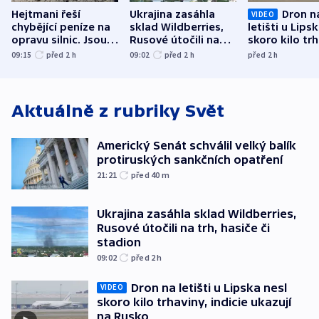
Hejtmani řeší
Ukrajina zasáhla
Dron n
VIDEO
chybějící peníze na
sklad Wildberries,
letišti u Lips
opravu silnic. Jsou
Rusové útočili na
skoro kilo trh
nenárokové, namítá
trh, hasiče či
indicie ukazuj
09:15
před 2
h
09:02
před 2
h
před 2
h
ministerstvo
stadion
Rusko
Aktuálně z rubriky
Svět
Americký Senát schválil velký balík
protiruských sankčních opatření
21:21
před 40
m
Ukrajina zasáhla sklad Wildberries,
Rusové útočili na trh, hasiče či
stadion
09:02
před 2
h
Dron na letišti u Lipska nesl
VIDEO
skoro kilo trhaviny, indicie ukazují
na Rusko