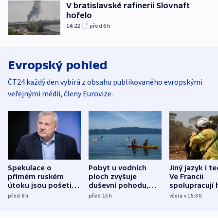
V bratislavské rafinerii Slovnaft
hořelo
14:22
před 6
h
Evropský pohled
ČT24 každý den vybírá z obsahu publikovaného evropskými
veřejnými médii, členy Eurovize.
Spekulace o
Pobyt u vodních
Jiný jazyk i t
přímém ruském
ploch zvyšuje
Ve Francii
útoku jsou pošetilé,
duševní pohodu,
spolupracují h
míní estonský
ukázala
různých zemí
před 6
h
před 15
h
včera v 15:30
bezpečnostní
mezinárodní studie
expert