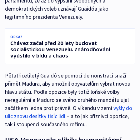
parlamentu, že až do vypsání svobodných a
demokratických voleb uznávají Guaidóa jako
legitimního prezidenta Venezuely.
ODKAZ
Chávez začal před 20 lety budovat
socialistickou Venezuelu. Znárodňování
vyústilo v bídu a chaos
Pětatřicetiletý Guaidó se pomocí demonstrací snaží
přimět Madura, aby umožnil obyvatelům vybrat novou
hlavu státu. Podle opozice byly totiž loňské volby
neregulérní a Maduro se svého druhého mandátu ujal
začátkem ledna protiprávně. O víkendu v zemi
vyšly do
ulic znovu desítky tisíc lidí
– a to jak příznivci opozice,
tak i stoupenci současného režimu.
USA Venezuele slíbily humanitární