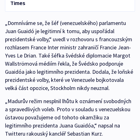
Times
„Domníváme se, že šéf (venezuelského) parlamentu
Juan Guaidó je legitimní k tomu, aby uspořádal
prezidentské volby,“ uvedl v rozhovoru s francouzským
rozhlasem France Inter ministr zahraničí Francie Jean-
Yves Le Drian. Také šéfka švédské diplomacie Margot
Wallströmová médiím řekla, že Švédsko podporuje
Guaidóa jako legitimního prezidenta. Dodala, že loňské
prezidentské volby, které ve Venezuele bojkotovala
velká část opozice, Stockholm nikdy neuznal.
„Madurův režim nesplnil lhůtu k oznámení svobodných
a spravedlivých voleb. Proto v souladu s venezuelskou
ústavou považujeme od tohoto okamžiku za
legitimního prezidenta Juana Guaidóa,“ napsal na
Twitteru rakouský kancléř Sebastian Kurz.