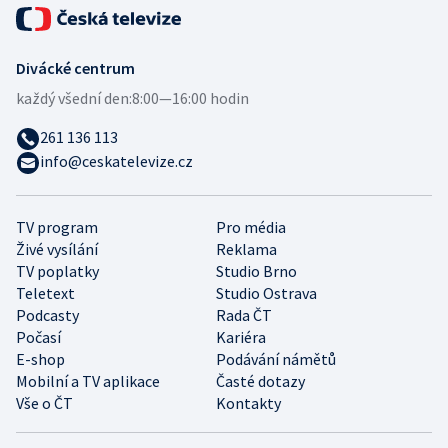
Divácké centrum
každý všední den:
8:00—16:00 hodin
261 136 113
info@ceskatelevize.cz
TV program
Pro média
Živé vysílání
Reklama
TV poplatky
Studio Brno
Teletext
Studio Ostrava
Podcasty
Rada ČT
Počasí
Kariéra
E-shop
Podávání námětů
Mobilní a TV aplikace
Časté dotazy
Vše o ČT
Kontakty