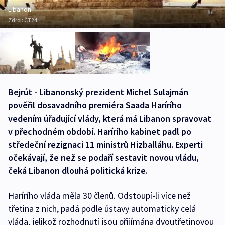
Libanon
Zdroj:
ČT24
Bejrút - Libanonský prezident Michel Sulajmán
pověřil dosavadního premiéra Saada Harírího
vedením úřadující vlády, která má Libanon spravovat
v přechodném období. Harírího kabinet padl po
středeční rezignaci 11 ministrů Hizballáhu. Experti
očekávají, že než se podaří sestavit novou vládu,
čeká Libanon dlouhá politická krize.
Harírího vláda měla 30 členů. Odstoupí-li více než
třetina z nich, padá podle ústavy automaticky celá
vláda, jelikož rozhodnutí jsou přijímána dvoutřetinovou