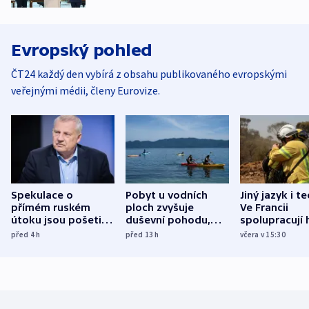
Evropský pohled
ČT24 každý den vybírá z obsahu publikovaného evropskými
veřejnými médii, členy Eurovize.
Spekulace o
Pobyt u vodních
Jiný jazyk i t
přímém ruském
ploch zvyšuje
Ve Francii
útoku jsou pošetilé,
duševní pohodu,
spolupracují h
míní estonský
ukázala
různých zemí
před 4
h
před 13
h
včera v 15:30
bezpečnostní
mezinárodní studie
expert