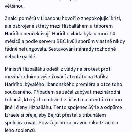
většinou.
Znalci poměrů v Libanonu hovoří o znepokojující krizi,
ale ozbrojené střety mezi Hizballáhem a táborem
Harírího neočekávají. Harírího vláda byla u moci 14
měsíců a podle serveru BBC kvůli sporům vlastně nikdy
řádně nefungovala. Sestavování náhrady rozhodně
nebude rychlé.
Ministři Hizballáhu odešli z vlády na protest proti
mezinárodnímu vyšetřování atentátu na Rafíka
Harírího, bývalého libanonského premiéra a otce toho
současného. Případem se začal zabývat mezinárodní
tribunál, který chce obvinit z účasti na atentátu mimo
jiné i členy Hizballáhu. Tento spojenec Sýrie a odpůrce
Izraele si přeje, aby Bejrút přestal s tribunálem
spolupracovat. Považuje ho za pravou ruku Izraele a
jeho spojenců.