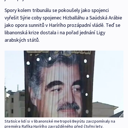
Spory kolem tribunálu se pokoušely jako spojenci
vyřešit Sýrie coby spojenec Hizballáhu a Saúdská Arábie
jako opora sunnitů v Harírího prozápadní vládě. Teď se
libanonská krize dostala i na pořad jednání Ligy
arabských států.
Statisíce lidí si v libanonské metropoli Bejrútu zavzpomínaly na
premiéra Rafíka Harírího zavražděného před čtyřmi lety.