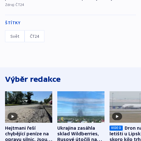
Zdroj:
ČT24
ŠTÍTKY
Svět
ČT24
Výběr redakce
Hejtmani řeší
Ukrajina zasáhla
Dron n
VIDEO
chybějící peníze na
sklad Wildberries,
letišti u Lips
opravu silnic. Jsou
Rusové útočili na
skoro kilo trh