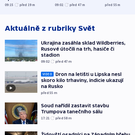
nenárokové, namítá
trh, hasiče či
indicie ukazuj
09:15
před 19
m
09:02
před 47
m
před 55
m
ministerstvo
stadion
Rusko
Aktuálně z rubriky
Svět
Ukrajina zasáhla sklad Wildberries,
Rusové útočili na trh, hasiče či
stadion
09:02
před 47
m
Dron na letišti u Lipska nesl
VIDEO
skoro kilo trhaviny, indicie ukazují
na Rusko
před 55
m
Soud nařídil zastavit stavbu
Trumpova tanečního sálu
17:21
před 58
m
Židovští osadníci na Západním břehu