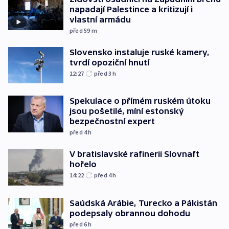
napadají Palestince a kritizují i
vlastní armádu
před 59
m
Slovensko instaluje ruské kamery,
tvrdí opoziční hnutí
12:27
před 3
h
Spekulace o přímém ruském útoku
jsou pošetilé, míní estonský
bezpečnostní expert
před 4
h
V bratislavské rafinerii Slovnaft
hořelo
14:22
před 4
h
Saúdská Arábie, Turecko a Pákistán
podepsaly obrannou dohodu
před 6
h