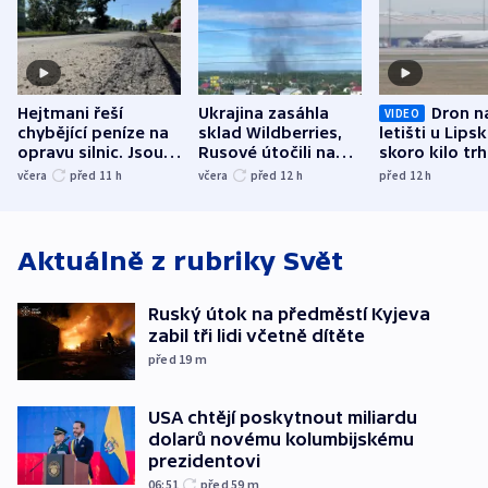
Hejtmani řeší
Ukrajina zasáhla
Dron n
VIDEO
chybějící peníze na
sklad Wildberries,
letišti u Lips
opravu silnic. Jsou
Rusové útočili na
skoro kilo trh
nenárokové, namítá
trh, hasiče či
indicie ukazuj
včera
před 11
h
včera
před 12
h
před 12
h
ministerstvo
stadion
Rusko
Aktuálně z rubriky
Svět
Ruský útok na předměstí Kyjeva
zabil tři lidi včetně dítěte
před 19
m
USA chtějí poskytnout miliardu
dolarů novému kolumbijskému
prezidentovi
06:51
před 59
m