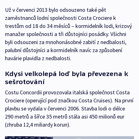
Už v červenci 2013 bylo odsouzeno také pět
zaměstnanců lodní společnosti Costa Crociere k
trestům od 18 do 34 měsíců – kormidelník lodi, krizový
manažer společnosti a tři důstojníci posádky. Všichni
byli odsouzeni za mnohonásobné zabití z nedbalosti,
palubní důstojníci a kormidelník navíc za způsobení
havárie plavidla z nedbalosti.
Kdysi velkolepá loď byla převezena k
sešrotování
Costu Concordii provozovala italská společnost Costa
Crociere (operující pod značkou Costa Cruises). Na první
plavbu se vydala v červenci 2006. Stavba lodi o délce
290 metrů a šířce 35 metrů stála asi 450 milionů eur
(zhruba 12,4 miliardy korun).