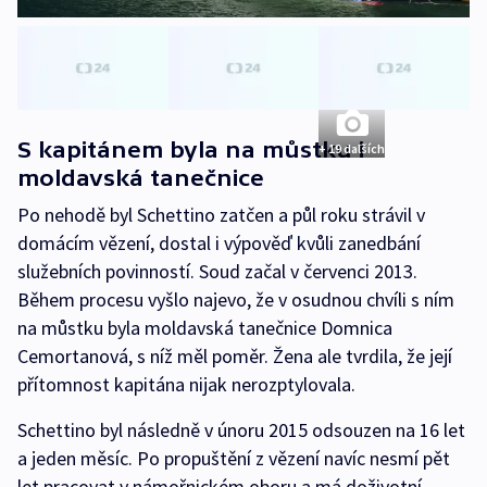
S kapitánem byla na můstku i
+ 19 dalších
moldavská tanečnice
Po nehodě byl Schettino zatčen a půl roku strávil v
domácím vězení, dostal i výpověď kvůli zanedbání
služebních povinností. Soud začal v červenci 2013.
Během procesu vyšlo najevo, že v osudnou chvíli s ním
na můstku byla moldavská tanečnice Domnica
Cemortanová, s níž měl poměr. Žena ale tvrdila, že její
přítomnost kapitána nijak nerozptylovala.
Schettino byl následně v únoru 2015 odsouzen na 16 let
a jeden měsíc. Po propuštění z vězení navíc nesmí pět
let pracovat v námořnickém oboru a má doživotní