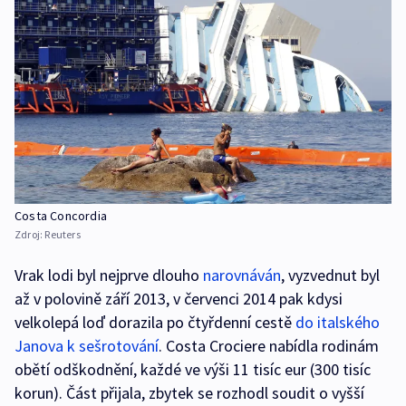
Costa Concordia
Zdroj:
Reuters
Vrak lodi byl nejprve dlouho
narovnáván
, vyzvednut byl
až v polovině září 2013, v červenci 2014 pak kdysi
velkolepá loď dorazila po čtyřdenní cestě
do italského
Janova k sešrotování
. Costa Crociere nabídla rodinám
obětí odškodnění, každé ve výši 11 tisíc eur (300 tisíc
korun). Část přijala, zbytek se rozhodl soudit o vyšší