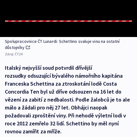
Spolupracovnice ČT Lunardi: Schettino svaluje vinu na ostatní
důstojníky
Zdroj:
ČT24
Italský nejvyšší soud potvrdil dřívější
rozsudky odsuzující bývalého námořního kapitána
Franceska Schettina za ztroskotání lodě Costa
Concordia Ten byl už dříve odsouzen na 16 let do
vězení za zabití z nedbalosti. Podle žalobců je to ale
málo a žádali pro něj 27 let. Obhájci naopak
požadovali zproštění viny. Při nehodě výletní lodi v
roce 2012 zemřelo 32 lidí. Schettino by měl nyní
rovnou zamířit za mříže.