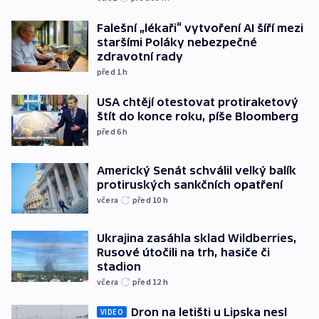
Falešní „lékaři“ vytvoření AI šíří mezi
staršími Poláky nebezpečné
zdravotní rady
před 1
h
USA chtějí otestovat protiraketový
štít do konce roku, píše Bloomberg
před 6
h
Americký Senát schválil velký balík
protiruských sankčních opatření
včera
před 10
h
Ukrajina zasáhla sklad Wildberries,
Rusové útočili na trh, hasiče či
stadion
včera
před 12
h
Dron na letišti u Lipska nesl
VIDEO