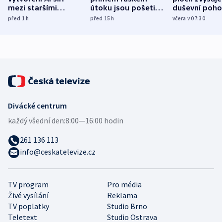
mezi staršími
útoku jsou pošetilé,
duševní poho
Poláky nebezpečné
míní estonský
ukázala
před 1
h
před 15
h
včera v 07:30
zdravotní rady
bezpečnostní
mezinárodní 
expert
Divácké centrum
každý všední den:
8:00—16:00 hodin
261 136 113
info@ceskatelevize.cz
TV program
Pro média
Živé vysílání
Reklama
TV poplatky
Studio Brno
Teletext
Studio Ostrava