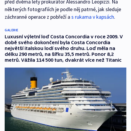
před dvěma lety prokurátor Alessandro Leopizzi. Na
některých fotografiích je podle něj patrné, jak sleduje
záchranné operace z pobřeží a
s rukama v kapsách
.
GALERIE
Luxusní výletní loď Costa Concordia v roce 2009. V
době svého dokončení byla Costa Concordia
největší italskou lodí svého druhu. Loď měla na
délku 290 metrů, na šířku 35,5 metrů. Ponor 8,2
metrů. Vážila 114 500 tun, dvakrát více než Titanic