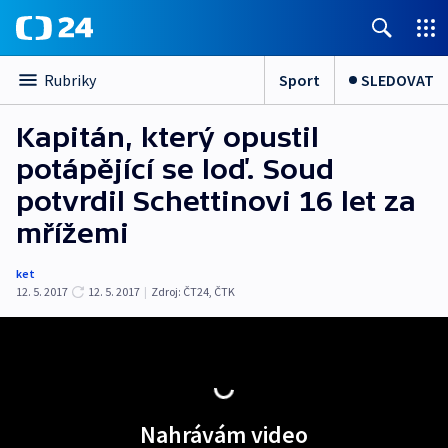
Sport
SLEDOVAT
Rubriky
Kapitán, který opustil
potápějící se loď. Soud
potvrdil Schettinovi 16 let za
mřížemi
ket
12. 5. 2017
12. 5. 2017
|
Zdroj:
ČT24
,
ČTK
Nahrávám video