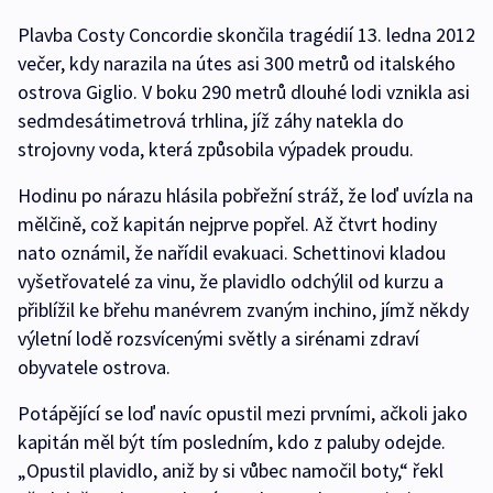
Plavba Costy Concordie skončila tragédií 13. ledna 2012
večer, kdy narazila na útes asi 300 metrů od italského
ostrova Giglio. V boku 290 metrů dlouhé lodi vznikla asi
sedmdesátimetrová trhlina, jíž záhy natekla do
strojovny voda, která způsobila výpadek proudu.
Hodinu po nárazu hlásila pobřežní stráž, že loď uvízla na
mělčině, což kapitán nejprve popřel. Až čtvrt hodiny
nato oznámil, že nařídil evakuaci. Schettinovi kladou
vyšetřovatelé za vinu, že plavidlo odchýlil od kurzu a
přiblížil ke břehu manévrem zvaným inchino, jímž někdy
výletní lodě rozsvícenými světly a sirénami zdraví
obyvatele ostrova.
Potápějící se loď navíc opustil mezi prvními, ačkoli jako
kapitán měl být tím posledním, kdo z paluby odejde.
„Opustil plavidlo, aniž by si vůbec namočil boty,“ řekl