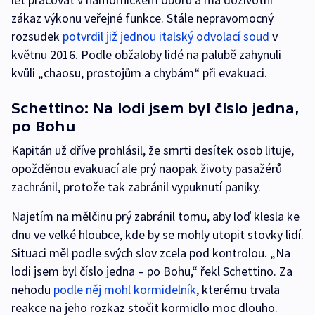
zákaz výkonu veřejné funkce. Stále nepravomocný
rozsudek
potvrdil již jednou italský odvolací soud
v
květnu 2016. Podle obžaloby lidé na palubě zahynuli
kvůli „chaosu, prostojům a chybám“ při evakuaci.
Schettino: Na lodi jsem byl číslo jedna,
po Bohu
Kapitán už dříve prohlásil, že smrti desítek osob lituje,
opožděnou evakuací ale prý naopak životy pasažérů
zachránil, protože tak zabránil vypuknutí paniky.
Najetím na mělčinu prý zabránil tomu, aby loď klesla ke
dnu ve velké hloubce, kde by se mohly utopit stovky lidí.
Situaci měl podle svých slov zcela pod kontrolou. „Na
lodi jsem byl číslo jedna – po Bohu,“ řekl Schettino. Za
nehodu
podle něj mohl kormidelník
, kterému trvala
reakce na jeho rozkaz stočit kormidlo moc dlouho.