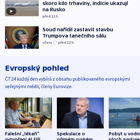
skoro kilo trhaviny, indicie ukazují
na Rusko
před 12
h
Soud nařídil zastavit stavbu
Trumpova tanečního sálu
včera
před 12
h
Evropský pohled
ČT24 každý den vybírá z obsahu publikovaného evropskými
veřejnými médii, členy Eurovize.
Falešní „lékaři“
Spekulace o
Pobyt u vodn
vytvoření AI šíří
přímém ruském
ploch zvyšuje