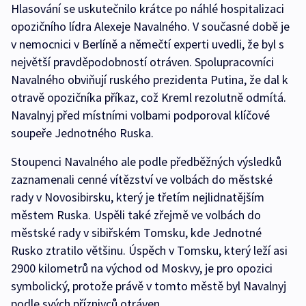
Hlasování se uskutečnilo krátce po náhlé hospitalizaci
opozičního lídra Alexeje Navalného. V současné době je
v nemocnici v Berlíně a němečtí experti uvedli, že byl s
největší pravděpodobností otráven. Spolupracovníci
Navalného obviňují ruského prezidenta Putina, že dal k
otravě opozičníka příkaz, což Kreml rezolutně odmítá.
Navalnyj před místními volbami podporoval klíčové
soupeře Jednotného Ruska.
Stoupenci Navalného ale podle předběžných výsledků
zaznamenali cenné vítězství ve volbách do městské
rady v Novosibirsku, který je třetím nejlidnatějším
městem Ruska. Uspěli také zřejmě ve volbách do
městské rady v sibiřském Tomsku, kde Jednotné
Rusko ztratilo většinu. Úspěch v Tomsku, který leží asi
2900 kilometrů na východ od Moskvy, je pro opozici
symbolický, protože právě v tomto městě byl Navalnyj
podle svých příznivců otráven.