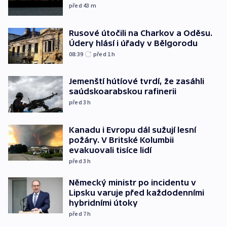
před 43
m
Rusové útočili na Charkov a Oděsu.
Údery hlásí i úřady v Bělgorodu
08:39
před 1
h
Jemenští hútíové tvrdí, že zasáhli
saúdskoarabskou rafinerii
před 3
h
Kanadu i Evropu dál sužují lesní
požáry. V Britské Kolumbii
evakuovali tisíce lidí
před 3
h
Německý ministr po incidentu v
Lipsku varuje před každodenními
hybridními útoky
před 7
h