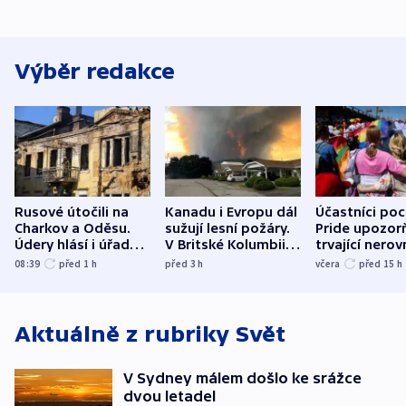
Výběr redakce
Rusové útočili na
Kanadu i Evropu dál
Účastníci po
Charkov a Oděsu.
sužují lesní požáry.
Pride upozorň
Údery hlásí i úřady v
V Britské Kolumbii
trvající nerov
Bělgorodu
evakuovali tisíce lidí
společensko
08:39
před 1
h
před 3
h
včera
před 15
h
atmosféru
Aktuálně z rubriky
Svět
V Sydney málem došlo ke srážce
dvou letadel