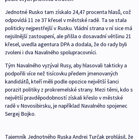
Jednotné Rusko tam získalo 24,47 procenta hlasů, což
odpovídá 11 ze 37 křesel v městské radě. Ta se stala
politicky nejpestřejší v Rusku. Vládní strana v ní sice má
nejsilnější zastoupení, ale přišla o dosavadní většinu 21
křesel, uvedla agentura DPA a dodala, že do rady byli
zvoleni i dva Navalného spolupracovníci.
Tým Navalného vyzýval Rusy, aby hlasovali takticky a
podpořili více než tisícovku předem jmenovaných
kandidátů, kteří měli podle opozice největší šanci
porazit politiky z prokremelské strany. Mezi těmi, kdo s
největší pravděpodobností získali křeslo v městské
radě v Novosibirsku, je například Navalného spojenec
Sergej Bojko.
Tajemník Jednotného Ruska Andrej Turčak prohlásil, že