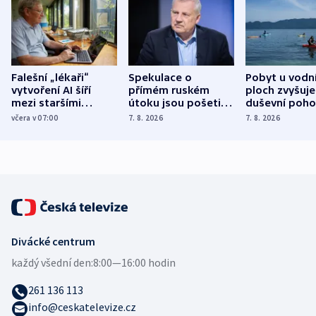
Falešní „lékaři“
Spekulace o
Pobyt u vodn
vytvoření AI šíří
přímém ruském
ploch zvyšuje
mezi staršími
útoku jsou pošetilé,
duševní poho
Poláky nebezpečné
míní estonský
ukázala
včera v 07:00
7. 8. 2026
7. 8. 2026
zdravotní rady
bezpečnostní
mezinárodní 
expert
Divácké centrum
každý všední den:
8:00—16:00 hodin
261 136 113
info@ceskatelevize.cz