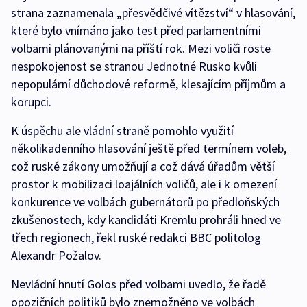
strana zaznamenala „přesvědčivé vítězství“ v hlasování,
které bylo vnímáno jako test před parlamentními
volbami plánovanými na příští rok. Mezi voliči roste
nespokojenost se stranou Jednotné Rusko kvůli
nepopulární důchodové reformě, klesajícím příjmům a
korupci.
K úspěchu ale vládní straně pomohlo využití
několikadenního hlasování ještě před termínem voleb,
což ruské zákony umožňují a což dává úřadům větší
prostor k mobilizaci loajálních voličů, ale i k omezení
konkurence ve volbách gubernátorů po předloňských
zkušenostech, kdy kandidáti Kremlu prohráli hned ve
třech regionech, řekl ruské redakci BBC politolog
Alexandr Požalov.
Nevládní hnutí Golos před volbami uvedlo, že řadě
opozičních politiků bylo znemožněno ve volbách