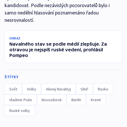
kandidovat. Podle nezávislých pozorovatelů bylo i
samo nedělní hlasování poznamenáno řadou
nesrovnalostí.
ODKAZ
Navalného stav se podle médií zlepšuje. Za
otravou je nejspíš ruské vedení, prohlásil
Pompeo
ŠTÍTKY
Svět
Volby
Alexej Navalnyj
Sibiř
Rusko
Vladimir Putin
Novosibirsk
Berlín
Kreml
Ruské volby