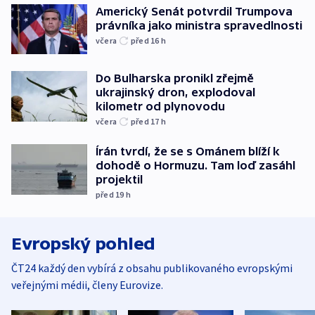
Americký Senát potvrdil Trumpova
právníka jako ministra spravedlnosti
včera
před 16
h
Do Bulharska pronikl zřejmě
ukrajinský dron, explodoval
kilometr od plynovodu
včera
před 17
h
Írán tvrdí, že se s Ománem blíží k
dohodě o Hormuzu. Tam loď zasáhl
projektil
před 19
h
Evropský pohled
ČT24 každý den vybírá z obsahu publikovaného evropskými
veřejnými médii, členy Eurovize.