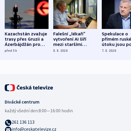
Kazachstán zvažuje
Falešní „lékaři“
Spekulace o
trasy přes Gruzii a
vytvoření AI šíří
přímém rusk
Ázerbájdžán pro
mezi staršími
útoku jsou po
vývoz ropy do
Poláky nebezpečné
míní estonsk
před 5
h
8. 8. 2026
7. 8. 2026
Evropy
zdravotní rady
bezpečnostn
expert
Divácké centrum
každý všední den:
8:00—16:00 hodin
261 136 113
info@ceskatelevize.cz