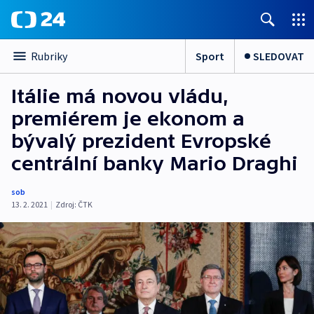
Sport
SLEDOVAT
Rubriky
Itálie má novou vládu,
premiérem je ekonom a
bývalý prezident Evropské
centrální banky Mario Draghi
sob
13. 2. 2021
|
Zdroj:
ČTK