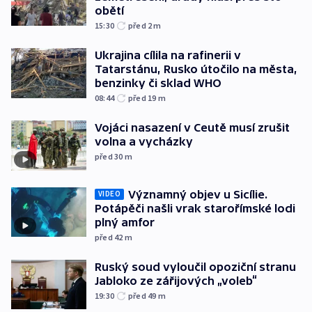
obětí
15:30
před 2
m
Ukrajina cílila na rafinerii v
Tatarstánu, Rusko útočilo na města,
benzinky či sklad WHO
08:44
před 19
m
Vojáci nasazení v Ceutě musí zrušit
volna a vycházky
před 30
m
Významný objev u Sicílie.
VIDEO
Potápěči našli vrak starořímské lodi
plný amfor
před 42
m
Ruský soud vyloučil opoziční stranu
Jabloko ze zářijových „voleb“
19:30
před 49
m