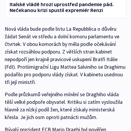
Italské vládě hrozí uprostřed pandemie pád.
Nečekanou krizi spustil expremiér Renzi
Nová vláda bude podle listu La Repubblica o důvěru
žádat Senát ve středu a dolní komoru parlamentu ve
čtvrtek. V obou komorách by měla podle očekávání
získat rozsáhlou podporu. Z větších stran kabinet
nepodpoří jen krajně pravicové uskupení Bratři Itálie
(FdI). Protiimigrační Ligu Mattea Salviniho se Draghimu
podařilo pro podporu vlády získat. V kabinetu usednou
tři její ministři.
Podle průzkumů veřejného mínění se Draghiho vláda
těší velké podpoře obyvatel. Kritiku si zatím vysloužila
hlavně za nízký podíl žen, které získaly ministerská
křesla. Je jich osm oproti patnácti mužům.
Bývalý prezident ECB Mario Draghi byl pověřen