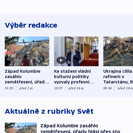
Výběr redakce
Západ Kolumbie
Ke stažení vládní
Ukrajina cílila
zasáhlo
kulturní politiky
rafinerii v
zemětřesení, úřady
vyzvaly profesní
Tatarstánu, 
hlásí přes sto obětí
organizace, spolky i
útočilo na mě
15:30
před 2
m
10:07
před 16
m
08:44
před 19
odbory
benzinky či s
WHO
Aktuálně z rubriky
Svět
Západ Kolumbie zasáhlo
zemětřesení, úřady hlásí přes sto