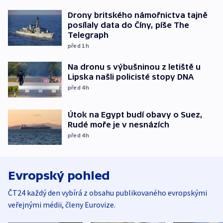
Drony britského námořnictva tajně
posílaly data do Číny, píše The
Telegraph
před 1
h
Na dronu s výbušninou z letiště u
Lipska našli policisté stopy DNA
před 4
h
Útok na Egypt budí obavy o Suez,
Rudé moře je v nesnázích
před 4
h
Evropský pohled
ČT24 každý den vybírá z obsahu publikovaného evropskými
veřejnými médii, členy Eurovize.