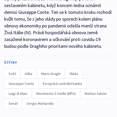
sestavením kabinetu, když koncem ledna oznámil
demisi Giuseppe Conte. Ten se k tomuto kroku rozhodl
kvůli tomu, že z jeho vlády po sporech kolem plánu
obnovy ekonomiky po pandemii odešla menší strana
Živá Itálie (IV). Právě hospodářská obnova země
zasažené koronavirem a očkování proti covidu-19
budou podle Draghiho prioritami nového kabinetu.
ŠTÍTKY
Svět
Itálie
Mario Draghi
Vláda
Giuseppe Conte
Evropská centrální banka
Luigi di Maio
Movimento 5 Stelle (M5S)
Matteo Salvini
Senát
Sergio Mattarella