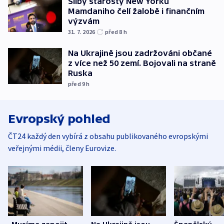
Sliby starosty New Yorku
Mamdaniho čelí žalobě i finančním
výzvám
31. 7. 2026
před 8
h
Na Ukrajině jsou zadržováni občané
z více než 50 zemí. Bojovali na straně
Ruska
před 9
h
Evropský pohled
ČT24 každý den vybírá z obsahu publikovaného evropskými
veřejnými médii, členy Eurovize.