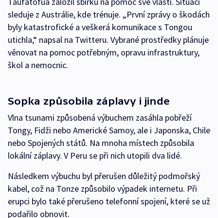
Taufatofua založil sbírku na pomoc své vlasti. Situaci
sleduje z Austrálie, kde trénuje. „První zprávy o škodách
byly katastrofické a veškerá komunikace s Tongou
utichla,“ napsal na Twitteru. Vybrané prostředky plánuje
věnovat na pomoc potřebným, opravu infrastruktury,
škol a nemocnic.
Sopka způsobila záplavy i jinde
Vlna tsunami způsobená výbuchem zasáhla pobřeží
Tongy, Fidži nebo Americké Samoy, ale i Japonska, Chile
nebo Spojených států. Na mnoha místech způsobila
lokální záplavy. V Peru se při nich utopili dva lidé.
Následkem výbuchu byl přerušen důležitý podmořský
kabel, což na Tonze způsobilo výpadek internetu. Při
erupci bylo také přerušeno telefonní spojení, které se už
podařilo obnovit.