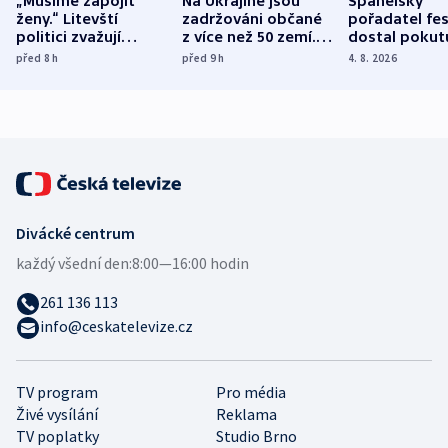
„Musíme zapojit
Na Ukrajině jsou
Španělský
ženy.“ Litevští
zadržováni občané
pořadatel fes
politici zvažují
z více než 50 zemí.
dostal pokut
dohodu o
Bojovali na straně
nekalé prakti
před 8
h
před 9
h
4. 8. 2026
demografii
Ruska
Divácké centrum
každý všední den:
8:00—16:00 hodin
261 136 113
info@ceskatelevize.cz
TV program
Pro média
Živé vysílání
Reklama
TV poplatky
Studio Brno