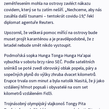
zemětřesením mohla na ostrovy zavléct nákazu
covidem, který se tu zatím nešíří. „Nechceme, aby nás
zasáhla další tsunami – tentokrát covidu-19,“ řekl
diplomat agentuře Reuters.
Upozornil, že veškerá pomoc mířící na ostrovy bude
muset projít karanténou a je pravděpodobné, že z
letadel nebude smět nikdo vystoupit.
Podmořská sopka Hunga Tonga-Hunga Ha'apai
vybuchla v sobotu brzy ráno SEČ. Podle satelitních
snímků se poté zvedl obrovský oblak popela, páry a
sopečných plynů do výšky zhruba dvacet kilometrů.
Erupce trvala osm minut a byla natolik hlasitá, že ji jako
vzdálený hřmot popsali i obyvatelé na osm set
kilometrů vzdáleném Fidži.
Trojnásobný olympijský vlajkonoš Tongy Pita