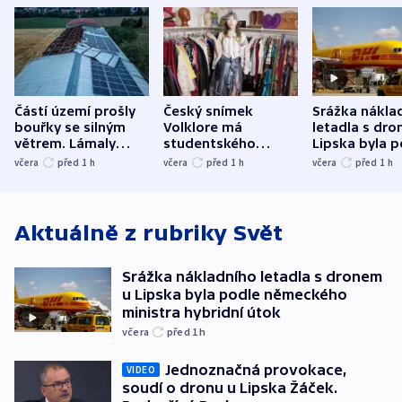
Částí území prošly
Český snímek
Srážka nákla
bouřky se silným
Volklore má
letadla s dr
větrem. Lámaly
studentského
Lipska byla p
stromy a poničily
Oscara, zabojuje o
německého mi
včera
před 1
h
včera
před 1
h
včera
před 1
h
střechu
cenu za krátký film
hybridní útok
Aktuálně z rubriky
Svět
Srážka nákladního letadla s dronem
u Lipska byla podle německého
ministra hybridní útok
včera
před 1
h
Jednoznačná provokace,
VIDEO
soudí o dronu u Lipska Žáček.