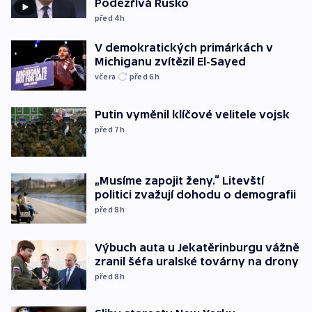
Podezřívá Rusko
před 4
h
V demokratických primárkách v
Michiganu zvítězil El-Sayed
včera
před 6
h
Putin vyměnil klíčové velitele vojsk
před 7
h
„Musíme zapojit ženy.“ Litevští
politici zvažují dohodu o demografii
před 8
h
Výbuch auta u Jekatěrinburgu vážně
zranil šéfa uralské továrny na drony
před 8
h