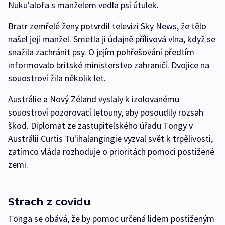
Nuku'alofa s manželem vedla psí útulek.
Bratr zemřelé ženy potvrdil televizi Sky News, že tělo
našel její manžel. Smetla ji údajně přílivová vlna, když se
snažila zachránit psy. O jejím pohřešování předtím
informovalo britské ministerstvo zahraničí. Dvojice na
souostroví žila několik let.
Austrálie a Nový Zéland vyslaly k izolovanému
souostroví pozorovací letouny, aby posoudily rozsah
škod. Diplomat ze zastupitelského úřadu Tongy v
Austrálii Curtis Tu'ihalangingie vyzval svět k trpělivosti,
zatímco vláda rozhoduje o prioritách pomoci postižené
zemi.
Strach z covidu
Tonga se obává, že by pomoc určená lidem postiženým