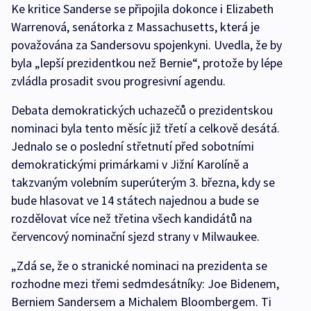
Ke kritice Sanderse se připojila dokonce i Elizabeth
Warrenová, senátorka z Massachusetts, která je
považována za Sandersovu spojenkyni. Uvedla, že by
byla „lepší prezidentkou než Bernie“, protože by lépe
zvládla prosadit svou progresivní agendu.
Debata demokratických uchazečů o prezidentskou
nominaci byla tento měsíc již třetí a celkově desátá.
Jednalo se o poslední střetnutí před sobotními
demokratickými primárkami v Jižní Karolíně a
takzvaným volebním superúterým 3. března, kdy se
bude hlasovat ve 14 státech najednou a bude se
rozdělovat více než třetina všech kandidátů na
červencový nominační sjezd strany v Milwaukee.
„Zdá se, že o stranické nominaci na prezidenta se
rozhodne mezi třemi sedmdesátníky: Joe Bidenem,
Berniem Sandersem a Michalem Bloombergem. Ti