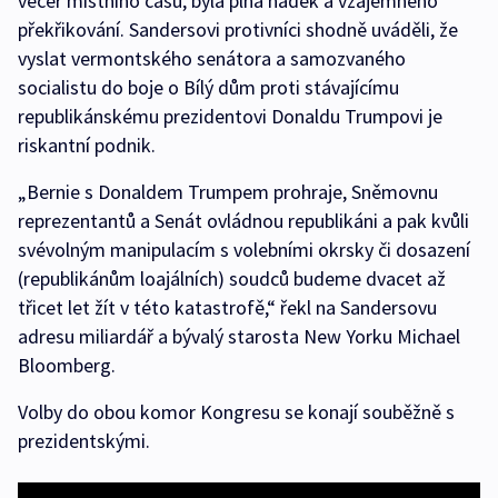
večer místního času, byla plná hádek a vzájemného
překřikování. Sandersovi protivníci shodně uváděli, že
vyslat vermontského senátora a samozvaného
socialistu do boje o Bílý dům proti stávajícímu
republikánskému prezidentovi Donaldu Trumpovi je
riskantní podnik.
„Bernie s Donaldem Trumpem prohraje, Sněmovnu
reprezentantů a Senát ovládnou republikáni a pak kvůli
svévolným manipulacím s volebními okrsky či dosazení
(republikánům loajálních) soudců budeme dvacet až
třicet let žít v této katastrofě,“ řekl na Sandersovu
adresu miliardář a bývalý starosta New Yorku Michael
Bloomberg.
Volby do obou komor Kongresu se konají souběžně s
prezidentskými.