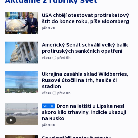
Aktuálně z rubriky
Svět
USA chtějí otestovat protiraketový
štít do konce roku, píše Bloomberg
před 2
h
Americký Senát schválil velký balík
protiruských sankčních opatření
včera
před 6
h
Ukrajina zasáhla sklad Wildberries,
Rusové útočili na trh, hasiče či
stadion
včera
před 8
h
Dron na letišti u Lipska nesl
VIDEO
skoro kilo trhaviny, indicie ukazují
na Rusko
před 8
h