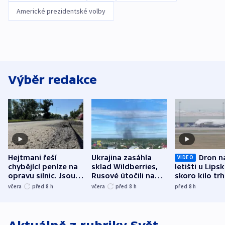
Americké prezidentské volby
Výběr redakce
Hejtmani řeší
Ukrajina zasáhla
Dron n
VIDEO
chybějící peníze na
sklad Wildberries,
letišti u Lips
opravu silnic. Jsou
Rusové útočili na
skoro kilo trh
nenárokové, namítá
trh, hasiče či
indicie ukazuj
včera
před 8
h
včera
před 8
h
před 8
h
ministerstvo
stadion
Rusko