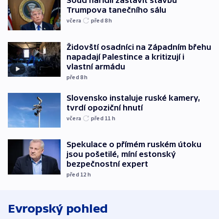
Soud nařídil zastavit stavbu
Trumpova tanečního sálu
včera
před 8
h
Židovští osadníci na Západním břehu
napadají Palestince a kritizují i
vlastní armádu
před 8
h
Slovensko instaluje ruské kamery,
tvrdí opoziční hnutí
včera
před 11
h
Spekulace o přímém ruském útoku
jsou pošetilé, míní estonský
bezpečnostní expert
před 12
h
Evropský pohled