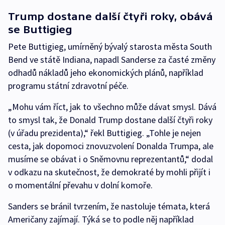
Trump dostane další čtyři roky, obává
se Buttigieg
Pete Buttigieg, umírněný bývalý starosta města South
Bend ve státě Indiana, napadl Sanderse za časté změny
odhadů nákladů jeho ekonomických plánů, například
programu státní zdravotní péče.
„Mohu vám říct, jak to všechno může dávat smysl. Dává
to smysl tak, že Donald Trump dostane další čtyři roky
(v úřadu prezidenta),“ řekl Buttigieg. „Tohle je nejen
cesta, jak dopomoci znovuzvolení Donalda Trumpa, ale
musíme se obávat i o Sněmovnu reprezentantů,“ dodal
v odkazu na skutečnost, že demokraté by mohli přijít i
o momentální převahu v dolní komoře.
Sanders se bránil tvrzením, že nastoluje témata, která
Američany zajímají. Týká se to podle něj například