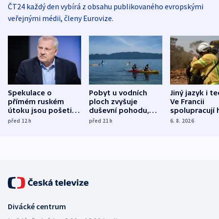
ČT24 každý den vybírá z obsahu publikovaného evropskými
veřejnými médii, členy Eurovize.
Spekulace o
Pobyt u vodních
Jiný jazyk i t
přímém ruském
ploch zvyšuje
Ve Francii
útoku jsou pošetilé,
duševní pohodu,
spolupracují h
míní estonský
ukázala
různých zemí
před 12
h
před 21
h
6. 8. 2026
bezpečnostní
mezinárodní studie
expert
Divácké centrum