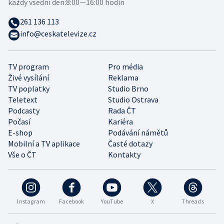
každý všední den:
8:00—16:00 hodin
261 136 113
info@ceskatelevize.cz
TV program
Pro média
Živé vysílání
Reklama
TV poplatky
Studio Brno
Teletext
Studio Ostrava
Podcasty
Rada ČT
Počasí
Kariéra
E-shop
Podávání námětů
Mobilní a TV aplikace
Časté dotazy
Vše o ČT
Kontakty
Instagram
Facebook
YouTube
X
Threads