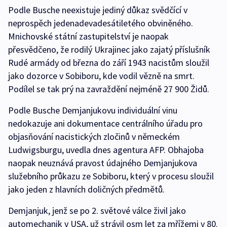
Podle Busche neexistuje jediný důkaz svědčící v
neprospěch jedenadevadesátiletého obviněného.
Mnichovské státní zastupitelství je naopak
přesvědčeno, že rodilý Ukrajinec jako zajatý příslušník
Rudé armády od března do září 1943 nacistům sloužil
jako dozorce v Sobiboru, kde vodil vězně na smrt.
Podílel se tak prý na zavraždění nejméně 27 900 Židů.
Podle Busche Demjanjukovu individuální vinu
nedokazuje ani dokumentace centrálního úřadu pro
objasňování nacistických zločinů v německém
Ludwigsburgu, uvedla dnes agentura AFP. Obhajoba
naopak neuznává pravost údajného Demjanjukova
služebního průkazu ze Sobiboru, který v procesu sloužil
jako jeden z hlavních doličných předmětů.
Demjanjuk, jenž se po 2. světové válce živil jako
automechanik v USA, už strávil osm let za mřížemi v 80.