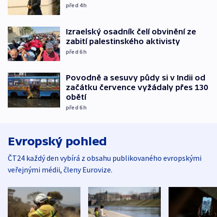
před 4
h
Izraelský osadník čelí obvinění ze
zabití palestinského aktivisty
před 6
h
Povodně a sesuvy půdy si v Indii od
začátku července vyžádaly přes 130
obětí
před 6
h
Evropský pohled
ČT24 každý den vybírá z obsahu publikovaného evropskými
veřejnými médii, členy Eurovize.