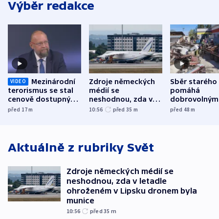
Výběr redakce
Mezinárodní
Zdroje německých
Sběr starého
VIDEO
terorismus se stal
médií se
pomáhá
cenově dostupným,
neshodnou, zda v
dobrovolným
varuje Bartošek
letadle ohroženém
hasičům fina
před 17
m
10:56
před 35
m
před 48
m
v Lipsku dronem
techniku i ak
byla munice
Aktuálně z rubriky
Svět
Zdroje německých médií se
neshodnou, zda v letadle
ohroženém v Lipsku dronem byla
munice
10:56
před 35
m