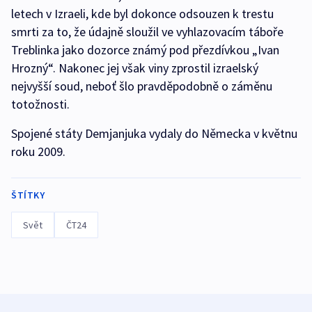
letech v Izraeli, kde byl dokonce odsouzen k trestu
smrti za to, že údajně sloužil ve vyhlazovacím táboře
Treblinka jako dozorce známý pod přezdívkou „Ivan
Hrozný“. Nakonec jej však viny zprostil izraelský
nejvyšší soud, neboť šlo pravděpodobně o záměnu
totožnosti.
Spojené státy Demjanjuka vydaly do Německa v květnu
roku 2009.
ŠTÍTKY
Svět
ČT24