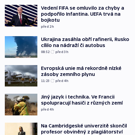
Vedení FIFA se omluvilo za chyby a
podpořilo Infantina. UEFA trvá na
bojkotu
před 2
h
Ukrajina zasáhla obří rafinerii, Rusko
cílilo na nádraží či autobus
08:52
před 3
h
Evropská unie má rekordně nízké
zásoby zemního plynu
11:23
před 4
h
Jiný jazyk i technika. Ve Francii
spolupracují hasiči z různých zemí
před 4
h
Na Cambridgeské univerzitě skončil
profesor obviněný z plagiátorství