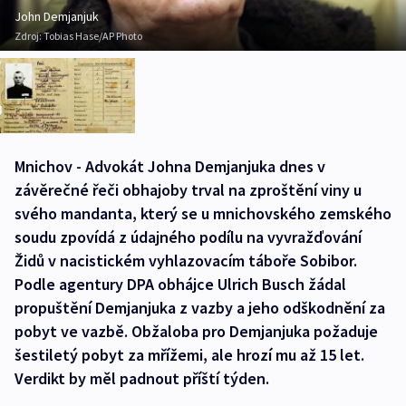
John Demjanjuk
Zdroj:
Tobias Hase/AP Photo
Mnichov - Advokát Johna Demjanjuka dnes v
závěrečné řeči obhajoby trval na zproštění viny u
svého mandanta, který se u mnichovského zemského
soudu zpovídá z údajného podílu na vyvražďování
Židů v nacistickém vyhlazovacím táboře Sobibor.
Podle agentury DPA obhájce Ulrich Busch žádal
propuštění Demjanjuka z vazby a jeho odškodnění za
pobyt ve vazbě. Obžaloba pro Demjanjuka požaduje
šestiletý pobyt za mřížemi, ale hrozí mu až 15 let.
Verdikt by měl padnout příští týden.