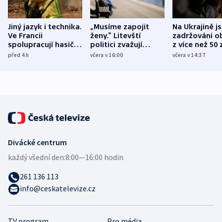
Jiný jazyk i technika.
„Musíme zapojit
Na Ukrajině j
Ve Francii
ženy.“ Litevští
zadržováni o
spolupracují hasiči z
politici zvažují
z více než 50 
různých zemí
dohodu o
Bojovali na s
před 4
h
včera v 16:00
včera v 14:37
demografii
Ruska
Divácké centrum
každý všední den:
8:00—16:00 hodin
261 136 113
info@ceskatelevize.cz
TV program
Pro média