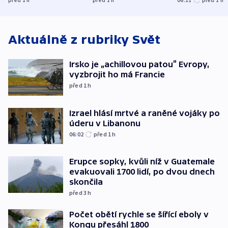
Bulovky
Aktuálně z rubriky
Svět
Irsko je „achillovou patou“ Evropy,
vyzbrojit ho má Francie
před 1
h
Izrael hlásí mrtvé a raněné vojáky po
úderu v Libanonu
06:02
před 1
h
Erupce sopky, kvůli níž v Guatemale
evakuovali 1700 lidí, po dvou dnech
skončila
před 3
h
Počet obětí rychle se šířící eboly v
Kongu přesáhl 1800