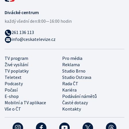
Divácké centrum
každý všední den:
8:00—16:00 hodin
261 136 113
info@ceskatelevize.cz
TV program
Pro média
Živé vysílání
Reklama
TV poplatky
Studio Brno
Teletext
Studio Ostrava
Podcasty
Rada ČT
Počasí
Kariéra
E-shop
Podávání námětů
Mobilní a TV aplikace
Časté dotazy
Vše o ČT
Kontakty