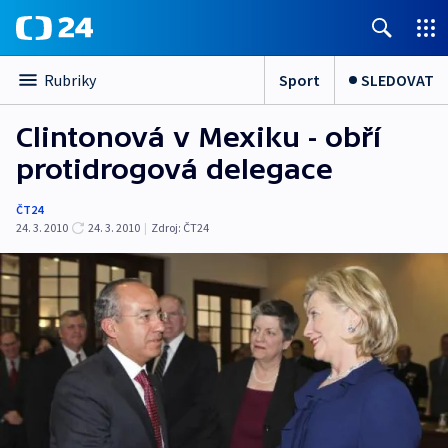
Sport
SLEDOVAT
Rubriky
Clintonová v Mexiku - obří
protidrogová delegace
ČT24
24. 3. 2010
24. 3. 2010
|
Zdroj:
ČT24