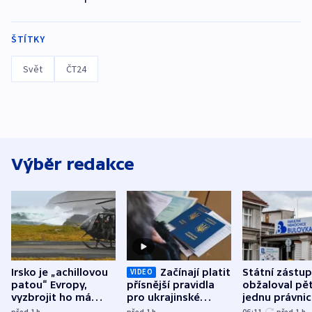
ŠTÍTKY
Svět
ČT24
Výběr redakce
Irsko je „achillovou
Začínají platit
Státní zástu
VIDEO
patou“ Evropy,
přísnější pravidla
obžaloval pět 
vyzbrojit ho má
pro ukrajinské
jednu právni
Francie
uprchlíky
osobu v kauz
před 1
h
před 1
h
06:11
před 1
h