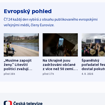
Evropský pohled
ČT24 každý den vybírá z obsahu publikovaného evropskými
veřejnými médii, členy Eurovize.
„Musíme zapojit
Na Ukrajině jsou
Španělský
ženy.“ Litevští
zadržováni občané
pořadatel fes
politici zvažují
z více než 50 zemí.
dostal pokut
dohodu o
Bojovali na straně
nekalé prakti
před 16
h
před 17
h
4. 8. 2026
demografii
Ruska