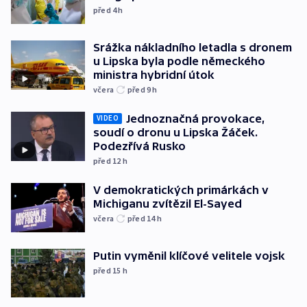
před 4
h
Srážka nákladního letadla s dronem
u Lipska byla podle německého
ministra hybridní útok
včera
před 9
h
Jednoznačná provokace,
VIDEO
soudí o dronu u Lipska Žáček.
Podezřívá Rusko
před 12
h
V demokratických primárkách v
Michiganu zvítězil El-Sayed
včera
před 14
h
Putin vyměnil klíčové velitele vojsk
před 15
h