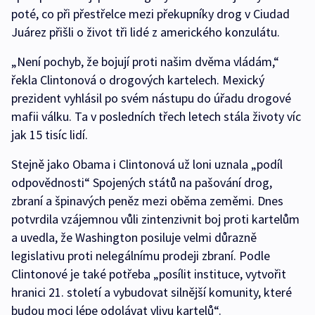
poté, co při přestřelce mezi překupníky drog v Ciudad
Juárez přišli o život tři lidé z amerického konzulátu.
„Není pochyb, že bojují proti našim dvěma vládám,“
řekla Clintonová o drogových kartelech. Mexický
prezident vyhlásil po svém nástupu do úřadu drogové
mafii válku. Ta v posledních třech letech stála životy víc
jak 15 tisíc lidí.
Stejně jako Obama i Clintonová už loni uznala „podíl
odpovědnosti“ Spojených států na pašování drog,
zbraní a špinavých peněz mezi oběma zeměmi. Dnes
potvrdila vzájemnou vůli zintenzivnit boj proti kartelům
a uvedla, že Washington posiluje velmi důrazně
legislativu proti nelegálnímu prodeji zbraní. Podle
Clintonové je také potřeba „posílit instituce, vytvořit
hranici 21. století a vybudovat silnější komunity, které
budou moci lépe odolávat vlivu kartelů“.