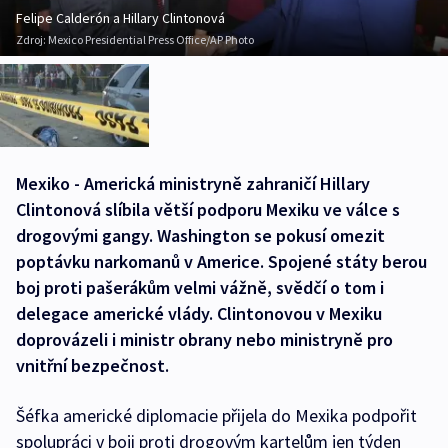
Felipe Calderón a Hillary Clintonová
Zdroj:
Mexico Presidential Press Office/AP Photo
Mexiko - Americká ministryně zahraničí Hillary
Clintonová slíbila větší podporu Mexiku ve válce s
drogovými gangy. Washington se pokusí omezit
poptávku narkomanů v Americe. Spojené státy berou
boj proti pašerákům velmi vážně, svědčí o tom i
delegace americké vlády. Clintonovou v Mexiku
doprovázeli i ministr obrany nebo ministryně pro
vnitřní bezpečnost.
Šéfka americké diplomacie přijela do Mexika podpořit
spolupráci v boji proti drogovým kartelům jen týden