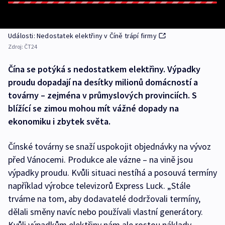
Události: Nedostatek elektřiny v Číně trápí firmy
Zdroj:
ČT24
Čína se potýká s nedostatkem elektřiny. Výpadky
proudu dopadají na desítky milionů domácností a
továrny – zejména v průmyslových provinciích. S
blížící se zimou mohou mít vážné dopady na
ekonomiku i zbytek světa.
Čínské továrny se snaží uspokojit objednávky na vývoz
před Vánocemi. Produkce ale vázne – na vině jsou
výpadky proudu. Kvůli situaci nestíhá a posouvá termíny
například výrobce televizorů Express Luck. „Stále
trváme na tom, aby dodavatelé dodržovali termíny,
dělali směny navíc nebo používali vlastní generátory.
Kvůli výpadkům elektřiny nám ale rostou náklady,