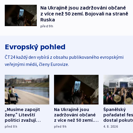
Na Ukrajině jsou zadržováni občané
z více než 50 zemí. Bojovali na straně
Ruska
před 9
h
Evropský pohled
ČT24 každý den vybírá z obsahu publikovaného evropskými
veřejnými médii, členy Eurovize.
„Musíme zapojit
Na Ukrajině jsou
Španělský
ženy.“ Litevští
zadržováni občané
pořadatel fes
politici zvažují
z více než 50 zemí.
dostal pokut
dohodu o
Bojovali na straně
nekalé prakti
před 8
h
před 9
h
4. 8. 2026
demografii
Ruska