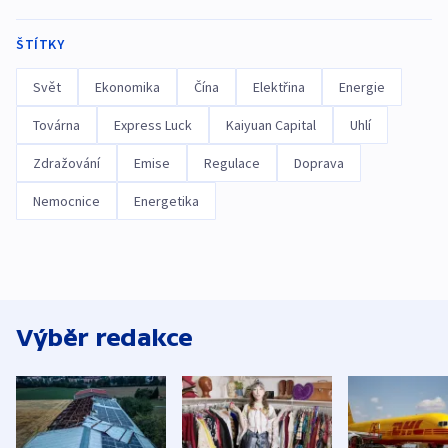
ŠTÍTKY
Svět
Ekonomika
Čína
Elektřina
Energie
Továrna
Express Luck
Kaiyuan Capital
Uhlí
Zdražování
Emise
Regulace
Doprava
Nemocnice
Energetika
Výběr redakce