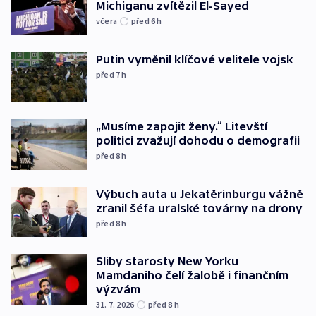
Michiganu zvítězil El-Sayed
včera
před 6
h
Putin vyměnil klíčové velitele vojsk
před 7
h
„Musíme zapojit ženy.“ Litevští
politici zvažují dohodu o demografii
před 8
h
Výbuch auta u Jekatěrinburgu vážně
zranil šéfa uralské továrny na drony
před 8
h
Sliby starosty New Yorku
Mamdaniho čelí žalobě i finančním
výzvám
31. 7. 2026
před 8
h