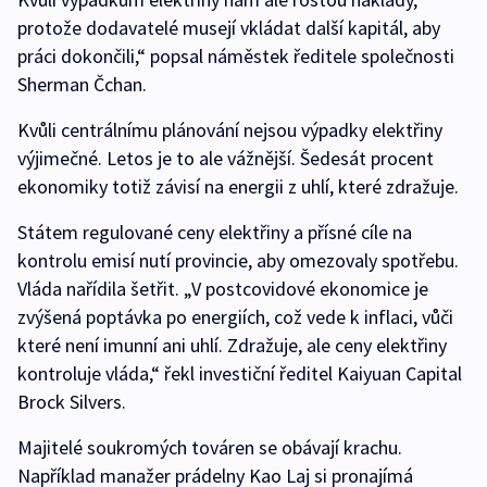
protože dodavatelé musejí vkládat další kapitál, aby
práci dokončili,“ popsal náměstek ředitele společnosti
Sherman Čchan.
Kvůli centrálnímu plánování nejsou výpadky elektřiny
výjimečné. Letos je to ale vážnější. Šedesát procent
ekonomiky totiž závisí na energii z uhlí, které zdražuje.
Státem regulované ceny elektřiny a přísné cíle na
kontrolu emisí nutí provincie, aby omezovaly spotřebu.
Vláda nařídila šetřit. „V postcovidové ekonomice je
zvýšená poptávka po energiích, což vede k inflaci, vůči
které není imunní ani uhlí. Zdražuje, ale ceny elektřiny
kontroluje vláda,“ řekl investiční ředitel Kaiyuan Capital
Brock Silvers.
Majitelé soukromých továren se obávají krachu.
Například manažer prádelny Kao Laj si pronajímá