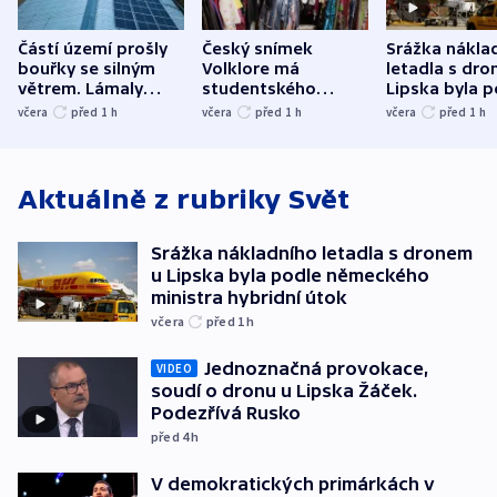
Částí území prošly
Český snímek
Srážka nákla
bouřky se silným
Volklore má
letadla s dr
větrem. Lámaly
studentského
Lipska byla p
stromy a poničily
Oscara, zabojuje o
německého mi
včera
před 1
h
včera
před 1
h
včera
před 1
h
střechu
cenu za krátký film
hybridní útok
Aktuálně z rubriky
Svět
Srážka nákladního letadla s dronem
u Lipska byla podle německého
ministra hybridní útok
včera
před 1
h
Jednoznačná provokace,
VIDEO
soudí o dronu u Lipska Žáček.
Podezřívá Rusko
před 4
h
V demokratických primárkách v