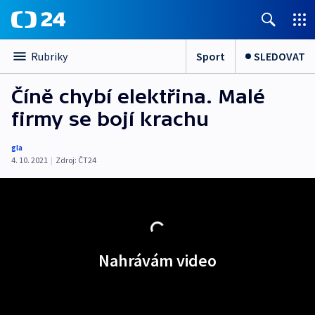
Sport
SLEDOVAT
Rubriky
Číně chybí elektřina. Malé
firmy se bojí krachu
gla
4. 10. 2021
|
Zdroj:
ČT24
Nahrávám video