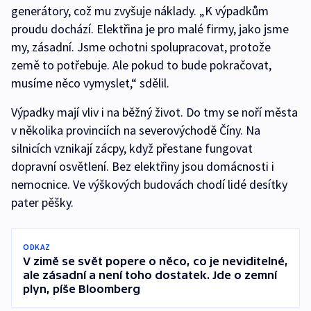
generátory, což mu zvyšuje náklady. „K výpadkům
proudu dochází. Elektřina je pro malé firmy, jako jsme
my, zásadní. Jsme ochotni spolupracovat, protože
země to potřebuje. Ale pokud to bude pokračovat,
musíme něco vymyslet,“ sdělil.
Výpadky mají vliv i na běžný život. Do tmy se noří města
v několika provinciích na severovýchodě Číny. Na
silnicích vznikají zácpy, když přestane fungovat
dopravní osvětlení. Bez elektřiny jsou domácnosti i
nemocnice. Ve výškových budovách chodí lidé desítky
pater pěšky.
ODKAZ
V zimě se svět popere o něco, co je neviditelné,
ale zásadní a není toho dostatek. Jde o zemní
plyn, píše Bloomberg