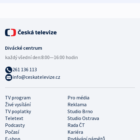
Divácké centrum
každý všední den:
8:00—16:00 hodin
261 136 113
info@ceskatelevize.cz
TV program
Pro média
Živé vysílání
Reklama
TV poplatky
Studio Brno
Teletext
Studio Ostrava
Podcasty
Rada ČT
Počasí
Kariéra
E-shop
Podávání námětů