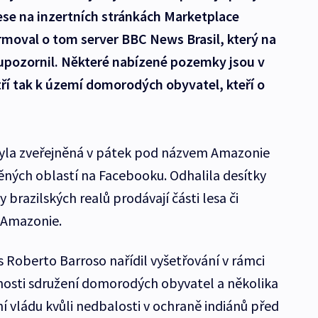
e na inzertních stránkách Marketplace
ormoval o tom server BBC News Brasil, který na
 upozornil. Některé nabízené pozemky jsou v
ří tak k území domorodých obyvatel, kteří o
yla zveřejněná v pátek pod názvem Amazonie
něných oblastí na Facebooku. Odhalila desítky
y brazilských realů prodávají části lesa či
 Amazonie.
 Roberto Barroso nařídil vyšetřování v rámci
ížnosti sdružení domorodých obyvatel a několika
ní vládu kvůli nedbalosti v ochraně indiánů před