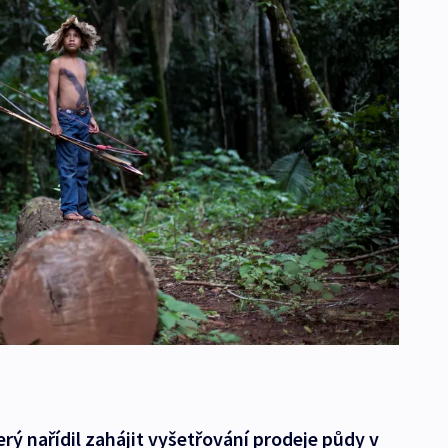
erý nařídil zahájit vyšetřování prodeje půdy v