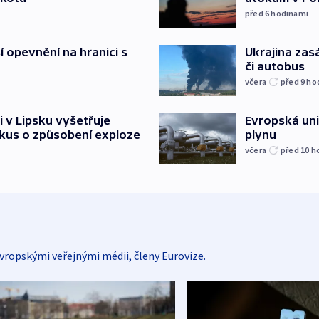
před 6
hodinami
í opevnění na hranici s
Ukrajina zasá
či autobus
včera
před 9
ho
i v Lipsku vyšetřuje
Evropská un
kus o způsobení exploze
plynu
včera
před 10
h
vropskými veřejnými médii, členy Eurovize.