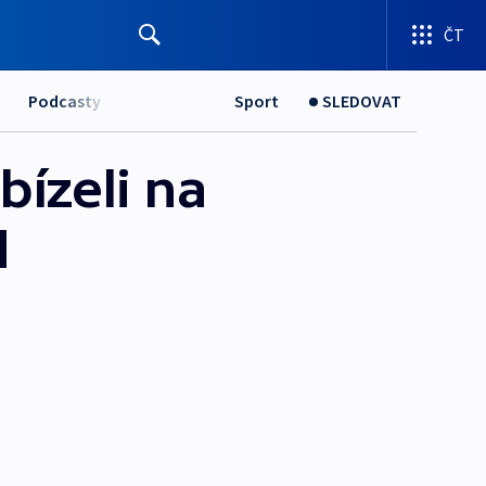
ČT
Podcasty
Sport
SLEDOVAT
ízeli na
d