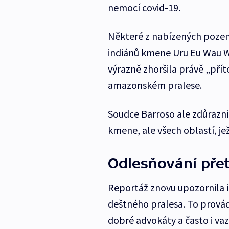
nemocí covid-19.
Některé z nabízených pozem
indiánů kmene Uru Eu Wau W
výrazně zhoršila právě „přít
amazonském pralese.
Soudce Barroso ale zdůrazni
kmene, ale všech oblastí, je
Odlesňování pře
Reportáž znovu upozornila 
deštného pralesa. To provád
dobré advokáty a často i vazb