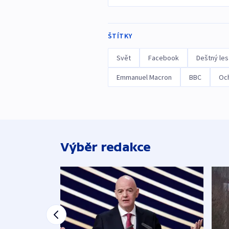
ŠTÍTKY
Svět
Facebook
Deštný les
Emmanuel Macron
BBC
Och
Výběr redakce