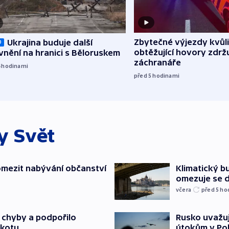
Zbytečné výjezdy kvůli
Ukrajina buduje další
O
obtěžující hovory zdržu
nění na hranici s Běloruskem
záchranáře
4
hodinami
před 5
hodinami
ky
Svět
mezit nabývání občanství
Klimatický bu
omezuje se d
včera
před 5
ho
a chyby a podpořilo
Rusko uvažuj
jkotu
útokům v Poba