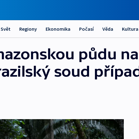
Svět
Regiony
Ekonomika
Počasí
Věda
Kultura
azonskou půdu nab
azilský soud přípa