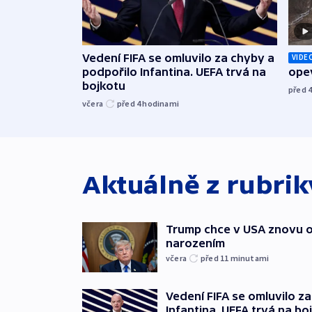
Vedení FIFA se omluvilo za chyby a
VIDE
podpořilo Infantina. UEFA trvá na
opev
bojkotu
před 
včera
před 4
hodinami
Aktuálně z rubri
Trump chce v USA znovu o
narozením
včera
před 11
minutami
Vedení FIFA se omluvilo z
Infantina. UEFA trvá na bo