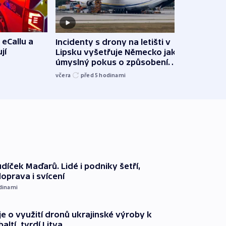
 eCallu a
Incidenty s drony na letišti v
Klima
jí
Lipsku vyšetřuje Německo jako
podn
úmyslný pokus o způsobení
i sví
exploze
včera
před 5
hodinami
včera
díček Maďarů. Lidé i podniky šetří,
oprava i svícení
dinami
e o využití dronů ukrajinské výroby k
ltí, tvrdí Litva