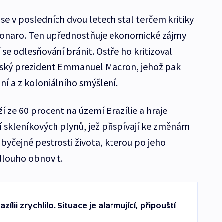
se v posledních dvou letech stal terčem kritiky
lsonaro. Ten upřednostňuje ekonomické zájmy
se odlesňování bránit. Ostře ho kritizoval
zský prezident Emmanuel Macron, jehož pak
ní a z koloniálního smýšlení.
 ze 60 procent na území Brazílie a hraje
 skleníkových plynů, jež přispívají ke změnám
byčejné pestrosti života, kterou po jeho
dlouho obnovit.
lii zrychlilo. Situace je alarmující, připouští