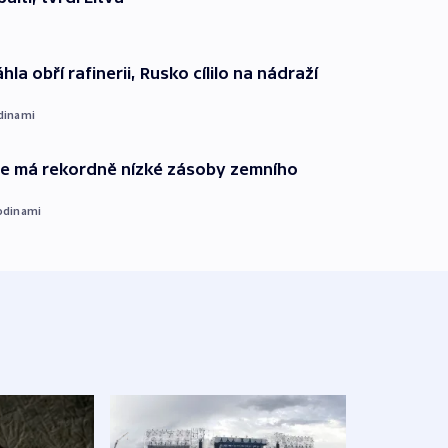
hla obří rafinerii, Rusko cílilo na nádraží
dinami
ie má rekordně nízké zásoby zemního
odinami