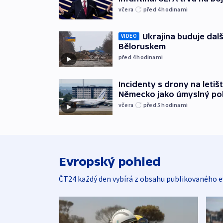
včera
před 4
hodinami
Ukrajina buduje dalš
VIDEO
Běloruskem
před 4
hodinami
Incidenty s drony na letišt
Německo jako úmyslný po
včera
před 5
hodinami
Evropský pohled
ČT24 každý den vybírá z obsahu publikovaného e