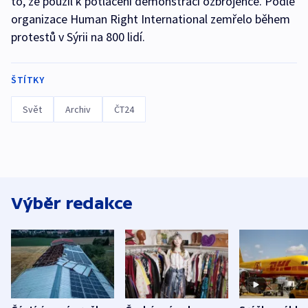
to, že použil k potlačení demonstrací ozbrojence. Podle
organizace Human Right International zemřelo během
protestů v Sýrii na 800 lidí.
ŠTÍTKY
Svět
Archiv
ČT24
Výběr redakce