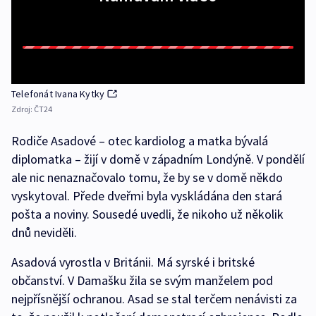
Telefonát Ivana Kytky
Zdroj:
ČT24
Rodiče Asadové – otec kardiolog a matka bývalá
diplomatka – žijí v domě v západním Londýně. V pondělí
ale nic nenaznačovalo tomu, že by se v domě někdo
vyskytoval. Přede dveřmi byla vyskládána den stará
pošta a noviny. Sousedé uvedli, že nikoho už několik
dnů neviděli.
Asadová vyrostla v Británii. Má syrské i britské
občanství. V Damašku žila se svým manželem pod
nejpřísnější ochranou. Asad se stal terčem nenávisti za