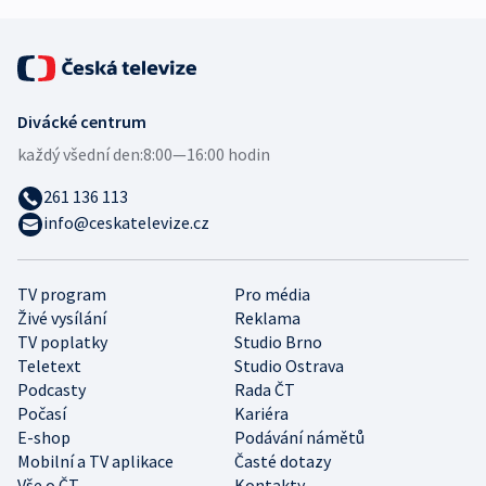
Divácké centrum
každý všední den:
8:00—16:00 hodin
261 136 113
info@ceskatelevize.cz
TV program
Pro média
Živé vysílání
Reklama
TV poplatky
Studio Brno
Teletext
Studio Ostrava
Podcasty
Rada ČT
Počasí
Kariéra
E-shop
Podávání námětů
Mobilní a TV aplikace
Časté dotazy
Vše o ČT
Kontakty