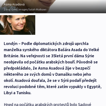
Asma Asadová
Zdroj:
Getty Images/Salah Malkawi
Londýn – Podle diplomatických zdrojů uprchla
manželka syrského diktátora Bašára Asada do Velké
Británie. Na veřejnosti se 35letá první dáma Sýrie
neobjevila od počátku arabských bouří. Původně se
předpokládalo, že Asma Asadová žije v bezpečí
některého ze svých domů v Damašku nebo jeho
okolí. Asadová doufala, že se v Sýrii podaří předejít
revoluci podobné těm, které zatím vypukly v Egyptě,
Libyi a Tunisku.
Hned na počátku arabských protestů bylo Sadové