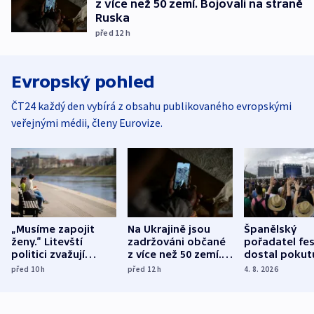
z více než 50 zemí. Bojovali na straně
Ruska
před 12
h
Evropský pohled
ČT24 každý den vybírá z obsahu publikovaného evropskými
veřejnými médii, členy Eurovize.
„Musíme zapojit
Na Ukrajině jsou
Španělský
ženy.“ Litevští
zadržováni občané
pořadatel fes
politici zvažují
z více než 50 zemí.
dostal pokut
dohodu o
Bojovali na straně
nekalé prakti
před 10
h
před 12
h
4. 8. 2026
demografii
Ruska