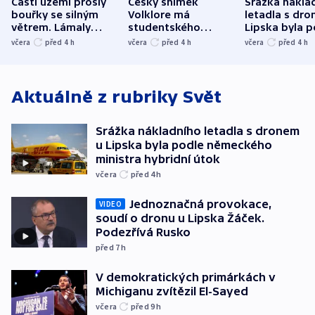
Částí území prošly
Český snímek
Srážka nákla
bouřky se silným
Volklore má
letadla s dr
větrem. Lámaly
studentského
Lipska byla p
stromy a poničily
Oscara, zabojuje o
německého mi
včera
před 4
h
včera
před 4
h
včera
před 4
h
střechu
cenu za krátký film
hybridní útok
Aktuálně z rubriky
Svět
Srážka nákladního letadla s dronem
u Lipska byla podle německého
ministra hybridní útok
včera
před 4
h
Jednoznačná provokace,
VIDEO
soudí o dronu u Lipska Žáček.
Podezřívá Rusko
před 7
h
V demokratických primárkách v
Michiganu zvítězil El-Sayed
včera
před 9
h