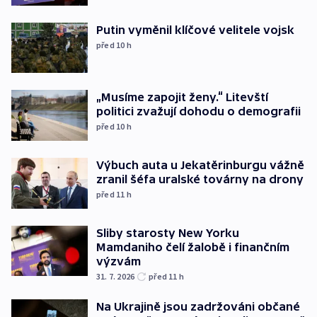
Putin vyměnil klíčové velitele vojsk
před 10
h
„Musíme zapojit ženy.“ Litevští
politici zvažují dohodu o demografii
před 10
h
Výbuch auta u Jekatěrinburgu vážně
zranil šéfa uralské továrny na drony
před 11
h
Sliby starosty New Yorku
Mamdaniho čelí žalobě i finančním
výzvám
31. 7. 2026
před 11
h
Na Ukrajině jsou zadržováni občané