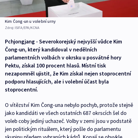
Kim Čong-un u volební urny
Zdroj:
ISIFA/EPA/KCNA
Pchjongjang - Severokorejský nejvyšší vůdce Kim
Čong-un, který kandidoval v nedělních
parlamentních volbách v okrsku u posvátné hory
Pektu, získal 100 procent hlasů. Místní tisk
nezapomněl ujistit, že Kim získal nejen stoprocentní
podporu hlasujících, ale i volební účast byla
stoprocentní.
O vítězství Kim Čong-una nebylo pochyb, protože stejně
jako kandidáti ve všech ostatních 687 okrscích šel do
voleb coby jediný uchazeč. Volby v zemi jsou v podstatě
jen politickým rituálem, který pošle do parlamentu
skupinu předem vybraných kádrů. Konají se obvykle