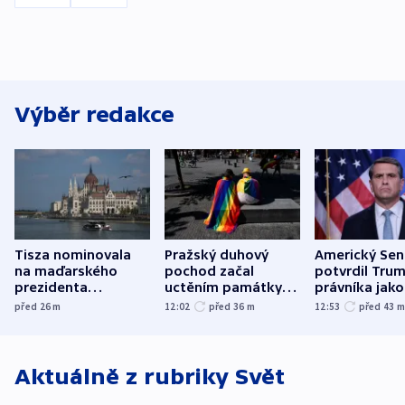
Výběr redakce
Tisza nominovala
Pražský duhový
Americký Sen
na maďarského
pochod začal
potvrdil Tru
prezidenta
uctěním památky
právníka jako
bývalého šéfa
obětí berlínského
ministra
před 26
m
12:02
před 36
m
12:53
před 43
nejvyššího soudu
útoku
spravedlnost
Aktuálně z rubriky
Svět