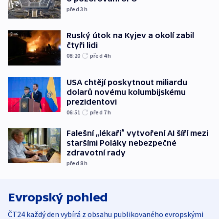
před 3
h
Ruský útok na Kyjev a okolí zabil
čtyři lidi
08:20
před 4
h
USA chtějí poskytnout miliardu
dolarů novému kolumbijskému
prezidentovi
06:51
před 7
h
Falešní „lékaři“ vytvoření AI šíří mezi
staršími Poláky nebezpečné
zdravotní rady
před 8
h
Evropský pohled
ČT24 každý den vybírá z obsahu publikovaného evropskými