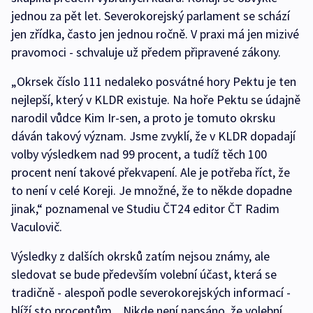
jednou za pět let. Severokorejský parlament se schází
jen zřídka, často jen jednou ročně. V praxi má jen mizivé
pravomoci - schvaluje už předem připravené zákony.
„Okrsek číslo 111 nedaleko posvátné hory Pektu je ten
nejlepší, který v KLDR existuje. Na hoře Pektu se údajně
narodil vůdce Kim Ir-sen, a proto je tomuto okrsku
dáván takový význam. Jsme zvyklí, že v KLDR dopadají
volby výsledkem nad 99 procent, a tudíž těch 100
procent není takové překvapení. Ale je potřeba říct, že
to není v celé Koreji. Je množné, že to někde dopadne
jinak,“ poznamenal ve Studiu ČT24 editor ČT Radim
Vaculovič.
Výsledky z dalších okrsků zatím nejsou známy, ale
sledovat se bude především volební účast, která se
tradičně - alespoň podle severokorejských informací -
blíží sto procentům. „Nikde není napsáno, že volební