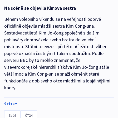
Na scéně se objevila Kimova sestra
Během volebního víkendu se na veřejnosti poprvé
oficiálně objevila mladší sestra Kim Čong-una.
Šestadvacetiletá Kim Jo-čong společně s dalšími
pohlaváry doprovázela svého bratra do volební
místnosti. Státní televize ji při této příležitosti vůbec
poprvé označila čestným titulem soudružka. Podle
serveru BBC by to mohlo znamenat, že
v severokorejské hierarchii získává Kim Jo-čong stále
větší moc a Kim Čong-un se snaží obměnit staré
funkcionáře z dob svého otce mladšími a loajálnějšími
kádry.
ŠTÍTKY
Svět
ČT24