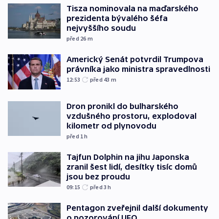
Tisza nominovala na maďarského
prezidenta bývalého šéfa
nejvyššího soudu
před 26
m
Americký Senát potvrdil Trumpova
právníka jako ministra spravedlnosti
12:53
před 43
m
Dron pronikl do bulharského
vzdušného prostoru, explodoval
kilometr od plynovodu
před 1
h
Tajfun Dolphin na jihu Japonska
zranil šest lidí, desítky tisíc domů
jsou bez proudu
09:15
před 3
h
Pentagon zveřejnil další dokumenty
o pozorování UFO