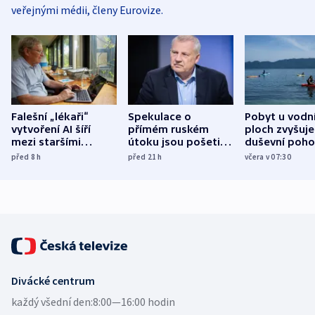
veřejnými médii, členy Eurovize.
Falešní „lékaři“
Spekulace o
Pobyt u vodn
vytvoření AI šíří
přímém ruském
ploch zvyšuje
mezi staršími
útoku jsou pošetilé,
duševní poho
Poláky nebezpečné
míní estonský
ukázala
před 8
h
před 21
h
včera v 07:30
zdravotní rady
bezpečnostní
mezinárodní 
expert
Divácké centrum
každý všední den:
8:00—16:00 hodin