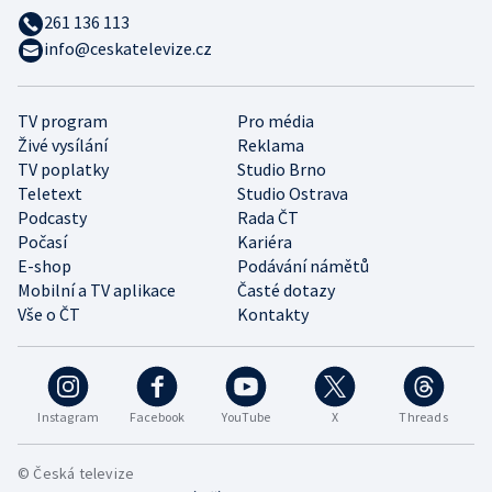
261 136 113
info@ceskatelevize.cz
TV program
Pro média
Živé vysílání
Reklama
TV poplatky
Studio Brno
Teletext
Studio Ostrava
Podcasty
Rada ČT
Počasí
Kariéra
E-shop
Podávání námětů
Mobilní a TV aplikace
Časté dotazy
Vše o ČT
Kontakty
Instagram
Facebook
YouTube
X
Threads
© Česká televize