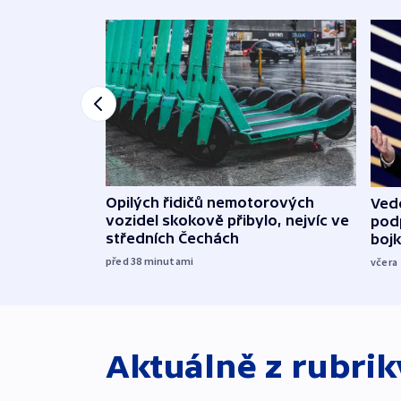
Opilých řidičů nemotorových
Vede
vozidel skokově přibylo, nejvíc ve
podp
středních Čechách
boj
před 38
minutami
včera
Aktuálně z rubri