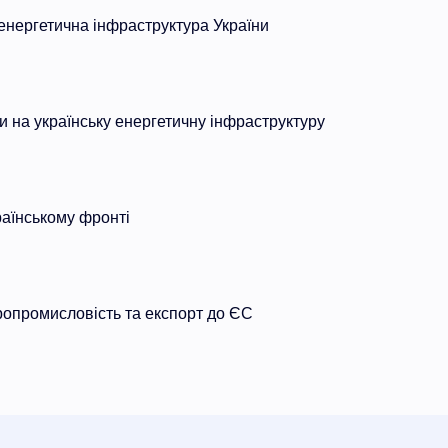
нергетична інфраструктура України
ки на українську енергетичну інфраструктуру
раїнському фронті
ропромисловість та експорт до ЄС