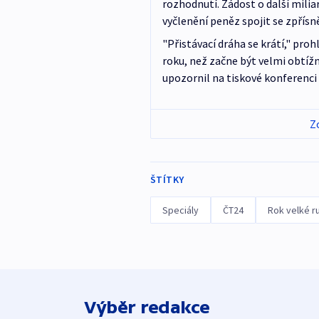
rozhodnutí. Žádost o další milia
vyčlenění peněz spojit se zpřís
"Přistávací dráha se krátí," pro
roku, než začne být velmi obtížn
upozornil na tiskové konferenci
Z
ŠTÍTKY
Speciály
ČT24
Rok velké r
Výběr redakce