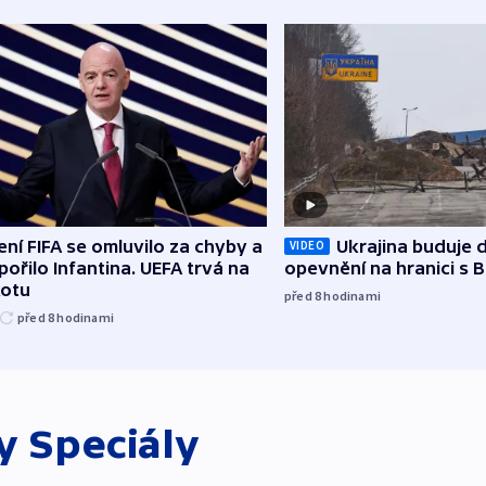
ní FIFA se omluvilo za chyby a
Ukrajina buduje d
VIDEO
ořilo Infantina. UEFA trvá na
opevnění na hranici s 
kotu
před 8
hodinami
před 8
hodinami
ky
Speciály