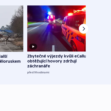
Zbytečné výjezdy kvůli eCallu a
alší
Incid
obtěžující hovory zdržují
Běloruskem
Lips
záchranáře
úmys
expl
před 9
hodinami
včera