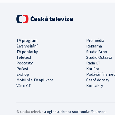
TV program
Pro média
Živé vysílání
Reklama
TV poplatky
Studio Brno
Teletext
Studio Ostrava
Podcasty
Rada ČT
Počasí
Kariéra
E-shop
Podávání námět
Mobilní a TV aplikace
Časté dotazy
Vše o ČT
Kontakty
•
•
•
© Česká televize
English
Ochrana soukromí
Přístupnost