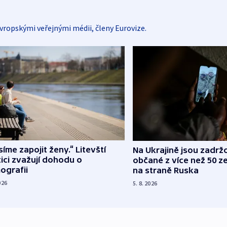
vropskými veřejnými médii, členy Eurovize.
íme zapojit ženy.“ Litevští
Na Ukrajině jsou zadrž
tici zvažují dohodu o
občané z více než 50 ze
ografii
na straně Ruska
026
5. 8. 2026