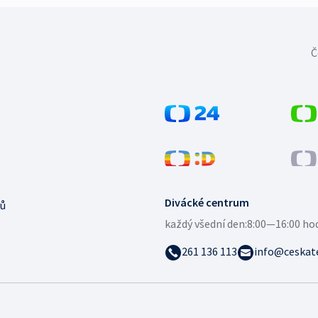
Č
Divácké centrum
ů
každý všední den:
8:00—16:00 ho
261 136 113
info@ceskate