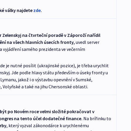
ské války najdete
zde
.
 Zelenskyj na čtvrteční poradě v Záporoží nařídil
í na všech hlavních úsecích fronty,
uvedl server
a vyjádření samého prezidenta ve večerním
 je nutné posílit (ukrajinské pozice), je třeba urychlit
nskyj. Jde podle hlavy státu především o úseky fronty u
a Lymanu, jakož i o výstavbu opevnění v Sumské,
, Volyňské a také na jihu Chersonské oblasti.
být po Novém roce velmi složité pokračovat v
Kongres na tento účel dodatečné finance.
Na brífinku to
irby
, který vyzval zákonodárce k urychlenému