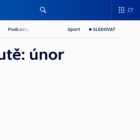
ČT
Podcasty
Sport
SLEDOVAT
utě: únor