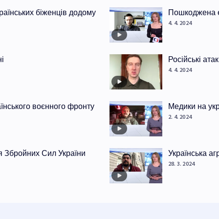
раїнських біженців додому
Пошкоджена е
4. 4. 2024
ні
Російські ата
4. 4. 2024
раїнського воєнного фронту
Медики на ук
2. 4. 2024
я Збройних Сил України
Українська аг
28. 3. 2024