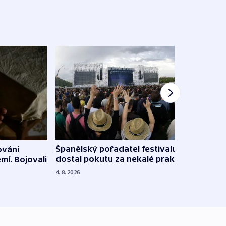
Španělský pořadatel festivalu
ováni
Lesn
dostal pokutu za nekalé praktiky
mí. Bojovali
dopa
zdrav
4. 8. 2026
4. 8. 20