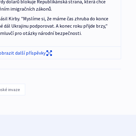
rdy dolarů blokuje Republikánská strana, která chce
něním imigračních zákonů.
hlásil Kirby. "Myslíme si, že máme čas zhruba do konce
é dál Ukrajinu podporovat. A konec roku přijde brzy,"
 mluvčí pro otázky národní bezpečnosti.
obrazit další příspěvky
uské invaze