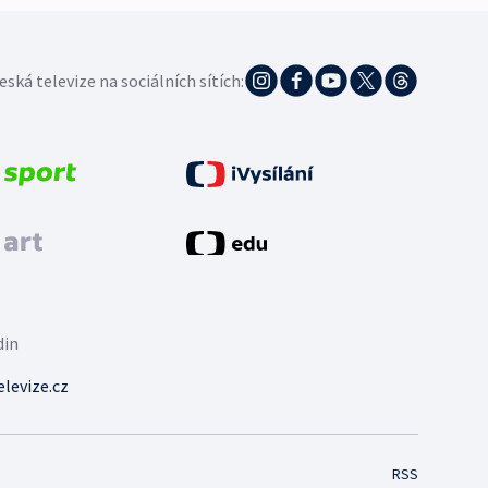
eská televize na sociálních sítích:
din
levize.cz
RSS