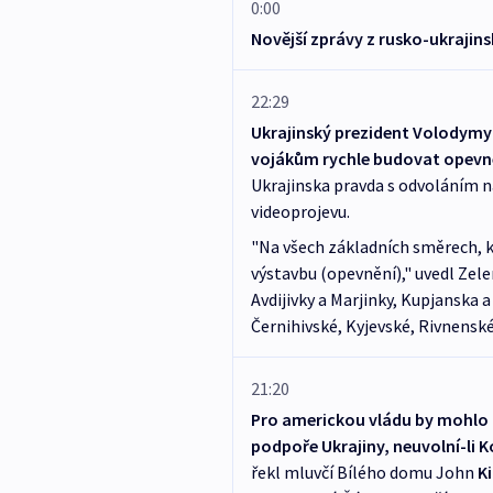
0:00
Novější zprávy z rusko-ukrajin
22:29
Ukrajinský prezident Volodymyr
vojákům rychle budovat opevněn
Ukrajinska pravda s odvoláním n
videoprojevu.
"Na všech základních směrech, kde
výstavbu (opevnění)," uvedl Zele
Avdijivky a Marjinky, Kupjanska 
Černihivské, Kyjevské, Rivnenské
21:20
Pro americkou vládu by mohlo 
podpoře Ukrajiny, neuvolní-li 
řekl mluvčí Bílého domu John
K