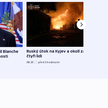
Ruský útok na Kyjev a okolí zabil
l Blanche
Hejtm
čtyři lidi
nosti
oprav
namí
08:20
před 3
hodinami
včera