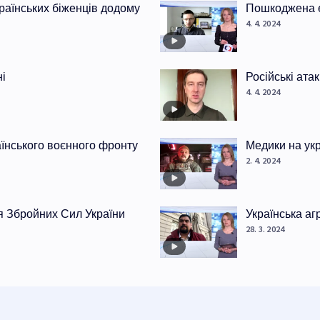
раїнських біженців додому
Пошкоджена е
4. 4. 2024
ні
Російські ата
4. 4. 2024
раїнського воєнного фронту
Медики на ук
2. 4. 2024
я Збройних Сил України
Українська аг
28. 3. 2024