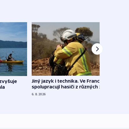
Jiný jazyk i technika. Ve Francii
zvyšuje
„Musí
spolupracují hasiči z různých zemí
la
polit
demo
6. 8. 2026
5. 8. 20