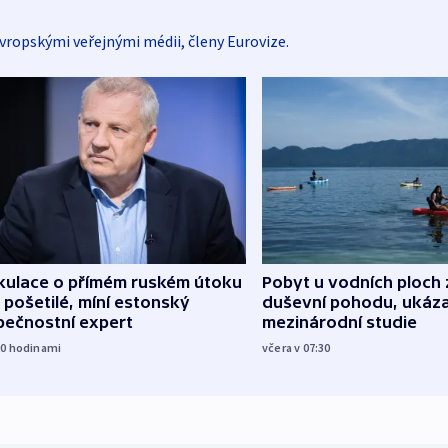
vropskými veřejnými médii, členy Eurovize.
kulace o přímém ruském útoku
Pobyt u vodních ploch 
 pošetilé, míní estonský
duševní pohodu, ukáza
pečnostní expert
mezinárodní studie
20
hodinami
včera v 07:30