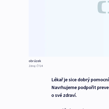
obrázek
Zdroj:
ČT24
Lékař je sice dobrý pomocní
Navrhujeme podpořit prevenc
o své zdraví.