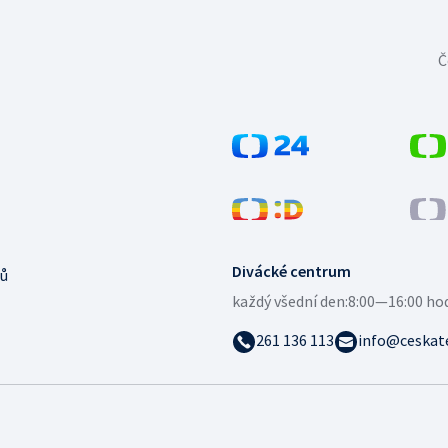
Č
Divácké centrum
ů
každý všední den:
8:00—16:00 ho
261 136 113
info@ceskate