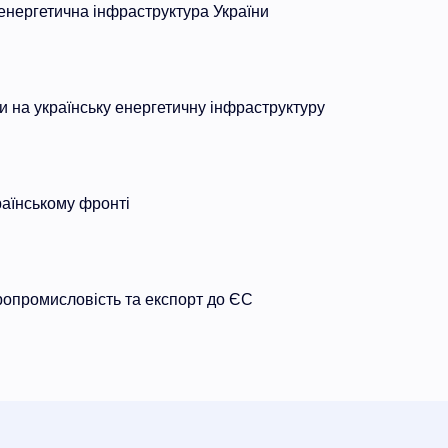
нергетична інфраструктура України
ки на українську енергетичну інфраструктуру
раїнському фронті
ропромисловість та експорт до ЄС