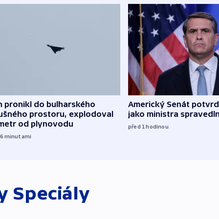
 pronikl do bulharského
Americký Senát potvrdi
ušného prostoru, explodoval
jako ministra spravedl
ometr od plynovodu
před 1
hodinou
56
minutami
ky
Speciály