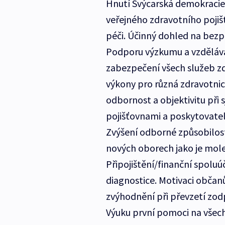
Hnutí Švýcarská demokracie
veřejného zdravotního pojišt
péči. Účinný dohled na bezp
Podporu výzkumu a vzdělává
zabezpečení všech služeb zd
výkony pro různá zdravotnic
odbornost a objektivitu při
pojišťovnami a poskytovateli
Zvýšení odborné způsobilost
nových oborech jako je mole
Připojištění/finanční spolu
diagnostice. Motivaci občanů
zvýhodnění při převzetí zod
Výuku první pomoci na všech