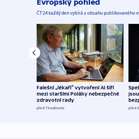
Evropský pohled
ČT24 každý den vybírá z obsahu publikovaného e
Falešní „lékaři“ vytvoření AI šíří
Spe
mezi staršími Poláky nebezpečné
jsou
zdravotní rady
bez
před 7
hodinami
před 