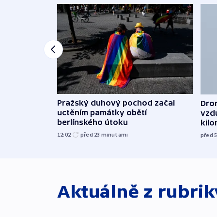
Pražský duhový pochod začal
Dron
uctěním památky obětí
vzd
berlínského útoku
kil
12:02
před 23
minutami
před 
Aktuálně z rubri