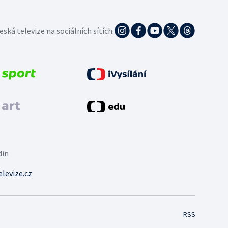
eská televize na sociálních sítích:
din
levize.cz
RSS