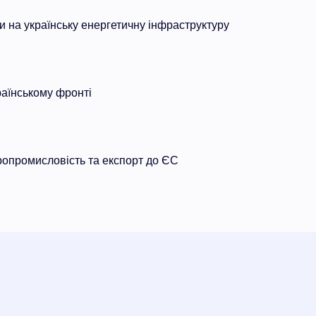
ки на українську енергетичну інфраструктуру
раїнському фронті
ропромисловість та експорт до ЄС