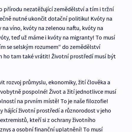
přírodu nezatěžující zemědělství a tím i tržní
čně nutné ukončit dotační politiku! Kvóty na
 na víno, kvóty na zelenou naftu, kvóty na
óty, teď už máme i kvóty na migranty! To musí
dím se selským rozumem“ do zemědělství
 ho tam také vrátit! Životní prostředí musí být
 rozvoj průmyslu, ekonomiky, žití člověka a
vobytně pospolné! Život a žití jednotlivce musí
lností na prvním místě! To je naše filozofie!
hájící životní prostředí a různorodost v jeho
extremistů, kteří si z ochrany životního
yznys a osobní finanční uplatnění! To musí