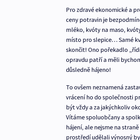
Pro zdravé ekonomické a pro 
ceny potravin je bezpodmíne
mléko, kvóty na maso, kvóty
místo pro slepice… Samé kv
skončit! Ono pořekadlo „ří
opravdu patří a měli bychom
důsledně hájeno!
To ovšem neznamená zastavit
vrácení ho do společnosti pr
být vždy a za jakýchkoliv oko
Vítáme spoluobčany a spolky 
hájení, ale nejsme na straně 
prostředí udělali výnosný b