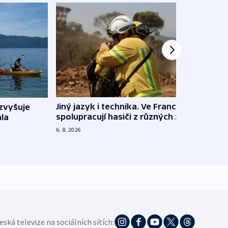
Jiný jazyk i technika. Ve Francii
zvyšuje
„Musí
spolupracují hasiči z různých zemí
la
polit
demo
6. 8. 2026
5. 8. 20
eská televize na sociálních sítích: