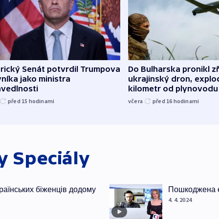
rický Senát potvrdil Trumpova
Do Bulharska pronikl z
níka jako ministra
ukrajinský dron, explo
avedlnosti
kilometr od plynovodu
před 15
hodinami
včera
před 16
hodinami
ky
Speciály
раїнських біженців додому
Пошкоджена е
4. 4. 2024