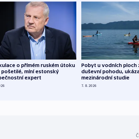
kulace o přímém ruském útoku
Pobyt u vodních ploch 
 pošetilé, míní estonský
duševní pohodu, ukáza
pečnostní expert
mezinárodní studie
026
7. 8. 2026
Č