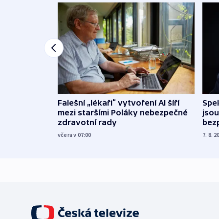
Falešní „lékaři“ vytvoření AI šíří
Spe
mezi staršími Poláky nebezpečné
jsou
zdravotní rady
bez
včera v 07:00
7. 8. 2