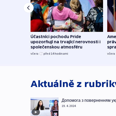
Účastníci pochodu Pride
Ame
upozorňují na trvající nerovnosti i
práv
společenskou atmosféru
spr
včera
před 14
hodinami
včera
Aktuálně z rubri
Допомога з поверненням ук
19. 4. 2024