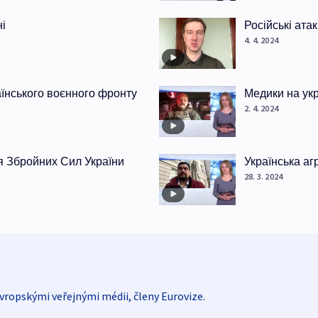
ні
Російські ата
4. 4. 2024
раїнського воєнного фронту
Медики на ук
2. 4. 2024
я Збройних Сил України
Українська аг
28. 3. 2024
vropskými veřejnými médii, členy Eurovize.