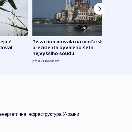
řejmě
Tisza nominovala na maďarského
Ruský
doval
prezidenta bývalého šéfa
čtyři 
nejvyššího soudu
včera
před 21
hodinami
нергетична інфраструктура України