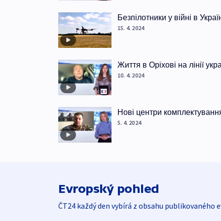
Безпілотники у війні в Украї
15. 4. 2024
Життя в Оріхові на лінії ук
10. 4. 2024
Нові центри комплектуванн
5. 4. 2024
Evropský pohled
ČT24 každý den vybírá z obsahu publikovaného e