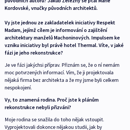
původních autorů? Jakub Železný se ptal Marie
Kordovské, vnučky původních architektů.
Vy jste jednou ze zakladatelek iniciativy Respekt
Madam, jejímž cílem je informování o zajištění
architektury manželů Machoninových. Impulsem ke
vzniku iniciativy byl právě hotel Thermal. Víte, v jaké
fázi je jeho rekonstrukce?
Je ve fázi jakýchsi příprav. Přiznám se, že o ní nemám
moc potvrzených informací. Vím, že ji projektovala
nějaká firma bez architekta a že my jsme byli celkem
nespokojení.
Vy, to znamená rodina. Proč jste k plánům
rekonstrukce nebyli přizváni?
Moje rodina se snažila do toho nějak vstoupit.
Vyprojektovali dokonce nějakou studii, jak by