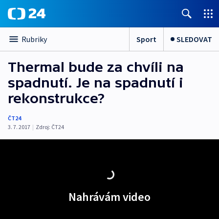
Sport
SLEDOVAT
Rubriky
Thermal bude za chvíli na
spadnutí. Je na spadnutí i
rekonstrukce?
ČT24
3. 7. 2017
|
Zdroj:
ČT24
Nahrávám video