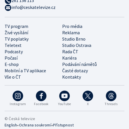
261 136 113
info@ceskatelevize.cz
TV program
Pro média
Živé vysílání
Reklama
TV poplatky
Studio Brno
Teletext
Studio Ostrava
Podcasty
Rada ČT
Počasí
Kariéra
E-shop
Podávání námětů
Mobilní a TV aplikace
Časté dotazy
Vše o ČT
Kontakty
Instagram
Facebook
YouTube
X
Threads
© Česká televize
•
•
English
Ochrana soukromí
Přístupnost