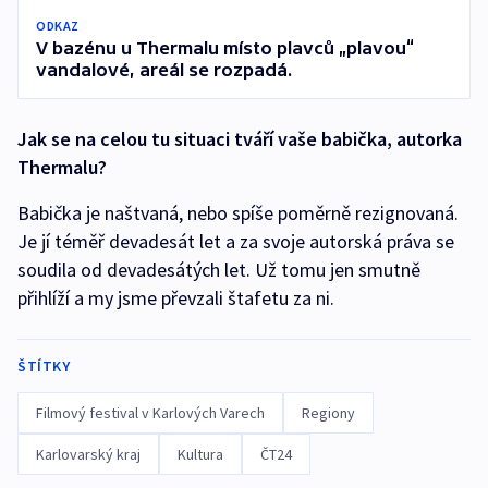
ODKAZ
V bazénu u Thermalu místo plavců „plavou“
vandalové, areál se rozpadá.
Jak se na celou tu situaci tváří vaše babička, autorka
Thermalu?
Babička je naštvaná, nebo spíše poměrně rezignovaná.
Je jí téměř devadesát let a za svoje autorská práva se
soudila od devadesátých let. Už tomu jen smutně
přihlíží a my jsme převzali štafetu za ni.
ŠTÍTKY
Filmový festival v Karlových Varech
Regiony
Karlovarský kraj
Kultura
ČT24