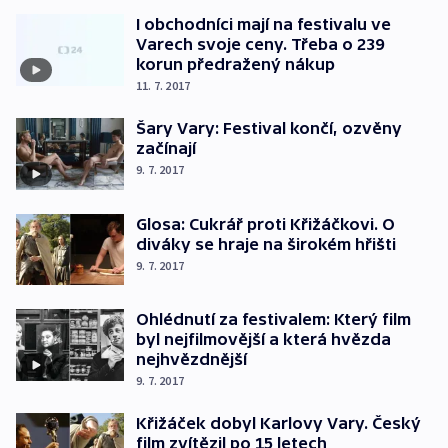
I obchodníci mají na festivalu ve
Varech svoje ceny. Třeba o 239
korun předražený nákup
11. 7. 2017
Šary Vary: Festival končí, ozvěny
začínají
9. 7. 2017
Glosa: Cukrář proti Křižáčkovi. O
diváky se hraje na širokém hřišti
9. 7. 2017
Ohlédnutí za festivalem: Který film
byl nejfilmovější a která hvězda
nejhvězdnější
9. 7. 2017
Křižáček dobyl Karlovy Vary. Český
film zvítězil po 15 letech