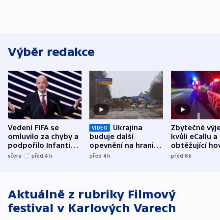
Výběr redakce
Vedení FIFA se
Ukrajina
Zbytečné výj
VIDEO
omluvilo za chyby a
buduje další
kvůli eCallu a
podpořilo Infantina.
opevnění na hranici
obtěžující ho
UEFA trvá na
s Běloruskem
zdržují záchr
včera
před 4
h
před 4
h
před 6
h
bojkotu
Aktuálně z rubriky
Filmový
festival v Karlových Varech