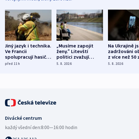
Jiný jazyk i technika.
„Musíme zapojit
Na Ukrajině j
Ve Francii
ženy.“ Litevští
zadržováni o
spolupracují hasiči z
politici zvažují
z více než 50 
různých zemí
dohodu o
Bojovali na s
před 11
h
5. 8. 2026
5. 8. 2026
demografii
Ruska
Divácké centrum
každý všední den:
8:00—16:00 hodin