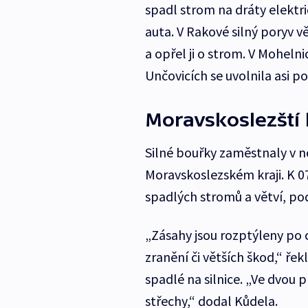
spadl strom na dráty elektr
auta. V Rakové silný poryv
a opřel ji o strom. V Mohelni
Unčovicích se uvolnila asi p
Moravskoslezští 
Silné bouřky zaměstnaly v no
Moravskoslezském kraji. K 07
spadlých stromů a větví, po
„Zásahy jsou rozptýleny po 
zranění či větších škod,“ řek
spadlé na silnice. „Ve dvou 
střechy,“ dodal Kůdela.