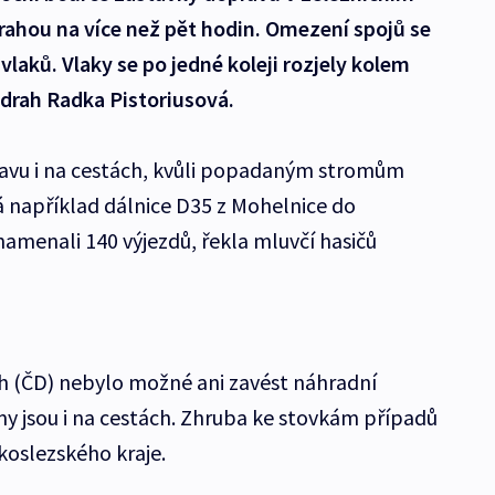
rahou na více než pět hodin. Omezení spojů se
laků. Vlaky se po jedné koleji rozjely kolem
 drah Radka Pistoriusová.
avu i na cestách, kvůli popadaným stromům
 například dálnice D35 z Mohelnice do
amenali 140 výjezdů, řekla mluvčí hasičů
h (ČD) nebylo možné ani zavést náhradní
y jsou i na cestách. Zhruba ke stovkám případů
skoslezského kraje.