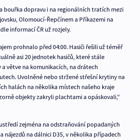
a bouřka dopravu i na regionálních tratích mezi
ějovsku, Olomoucí-Řepčínem a Příkazemi na
le informací ČR už rozjely.
ajem prohnalo před 04:00. Hasiči řešili už téměř
tuálně asi 20 jednotek hasičů, které stále
 a větve na komunikacích, na drátech
autech. Uvolněné nebo stržené střešní krytiny na
ch halách na několika místech našeho kraje
vizorně objekty zakryli plachtami a opáskovali,“
oustředí zejména na odstraňování popadaných
a nájezdů na dálnici D35, v několika případech