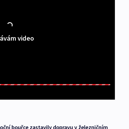
ávám video
oční bouřce zastavily dopravu v železničním