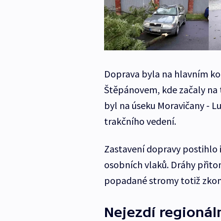
Doprava byla na hlavním kor
Štěpánovem, kde začaly na 
byl na úseku Moravičany - L
trakčního vedení.
Zastavení dopravy postihlo i
osobních vlaků. Dráhy přit
popadané stromy totiž zkomp
Nejezdí regionál