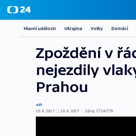
Hlavní události
Ukrajina
Volby
Domácí
Zpoždění v řá
nejezdily vla
Prahou
adr
10. 8. 2017
10. 8. 2017
|
Zdroj:
ČT24/ČTK