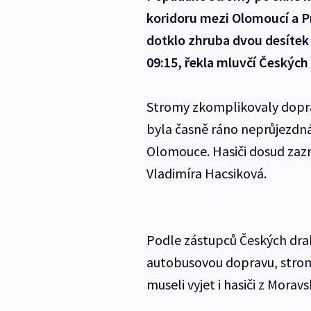
koridoru mezi Olomoucí a P
dotklo zhruba dvou desítek v
09:15, řekla mluvčí Českých
Stromy zkomplikovaly dopr
byla časně ráno neprůjezdná
Olomouce. Hasiči dosud zazn
Vladimíra Hacsiková.
Podle zástupců Českých dra
autobusovou dopravu, strom
museli vyjet i hasiči z Morav