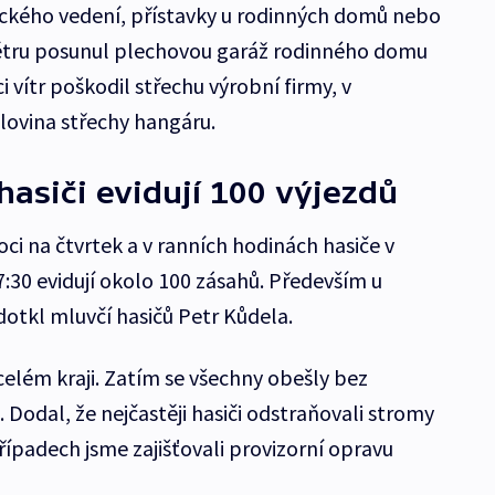
ického vedení, přístavky u rodinných domů nebo
 větru posunul plechovou garáž rodinného domu
ci vítr poškodil střechu výrobní firmy, v
olovina střechy hangáru.
hasiči evidují 100 výjezdů
ci na čtvrtek a v ranních hodinách hasiče v
:30 evidují okolo 100 zásahů. Především u
dotkl mluvčí hasičů Petr Kůdela.
celém kraji. Zatím se všechny obešly bez
l. Dodal, že nejčastěji hasiči odstraňovali stromy
případech jsme zajišťovali provizorní opravu