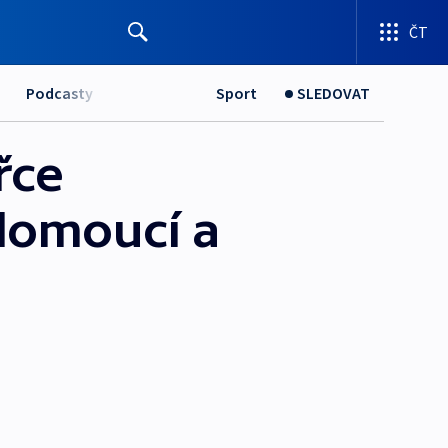
ČT
Podcasty
Sport
SLEDOVAT
řce
Olomoucí a