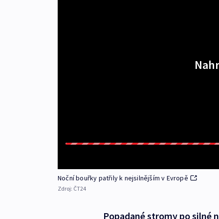
Nahr
Noční bouřky patřily k nejsilnějším v Evropě
Zdroj:
ČT24
Popadané stromy po silné n