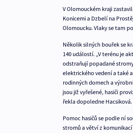
V Olomouckém kraji zastavil
Konicemi a Dzbelí na Prost
Olomoucku. Vlaky se tam pod
Několik silných bouřek se kr
140 událostí. „V terénu je ak
odstraňují popadané stromy
elektrického vedení a také 
rodinných domech a výrobní
jsou již vyřešené, hasiči pro
řekla dopoledne Hacsiková.
Pomoc hasičů se podle ní s
stromů a větví z komunikací 