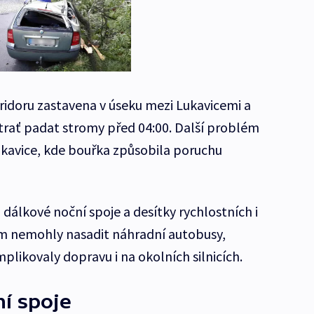
idoru zastavena v úseku mezi Lukavicemi a
trať padat stromy před 04:00. Další problém
ukavice, kde bouřka způsobila poruchu
 dálkové noční spoje a desítky rychlostních i
om nemohly nasadit náhradní autobusy,
likovaly dopravu i na okolních silnicích.
ní spoje