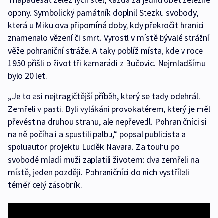
opony. Symbolický památník doplnil Stezku svobody,
která u Mikulova připomíná doby, kdy překročit hranici
znamenalo vězení či smrt. Vyrostl v místě bývalé strážní
věže pohraniční stráže. A taky poblíž místa, kde v roce
1950 přišli o život tři kamarádi z Bučovic. Nejmladšímu
bylo 20 let.
„Je to asi nejtragičtější příběh, který se tady odehrál.
Zemřeli v pasti. Byli vylákáni provokatérem, který je měl
převést na druhou stranu, ale nepřevedl. Pohraničníci si
na ně počíhali a spustili palbu,“ popsal publicista a
spoluautor projektu Luděk Navara. Za touhu po
svobodě mladí muži zaplatili životem: dva zemřeli na
místě, jeden později. Pohraničníci do nich vystříleli
téměř celý zásobník.