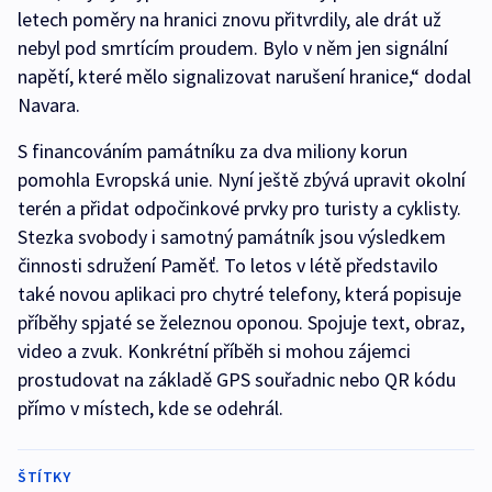
letech poměry na hranici znovu přitvrdily, ale drát už
nebyl pod smrtícím proudem. Bylo v něm jen signální
napětí, které mělo signalizovat narušení hranice,“ dodal
Navara.
S financováním památníku za dva miliony korun
pomohla Evropská unie. Nyní ještě zbývá upravit okolní
terén a přidat odpočinkové prvky pro turisty a cyklisty.
Stezka svobody i samotný památník jsou výsledkem
činnosti sdružení Paměť. To letos v létě představilo
také novou aplikaci pro chytré telefony, která popisuje
příběhy spjaté se železnou oponou. Spojuje text, obraz,
video a zvuk. Konkrétní příběh si mohou zájemci
prostudovat na základě GPS souřadnic nebo QR kódu
přímo v místech, kde se odehrál.
ŠTÍTKY