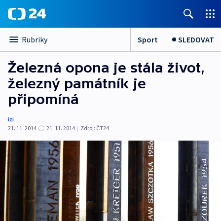
Sport
SLEDOVAT
Rubriky
Železná opona je stála život,
železný památník je
připomíná
izi
21. 11. 2014
21. 11. 2014
|
Zdroj:
ČT24