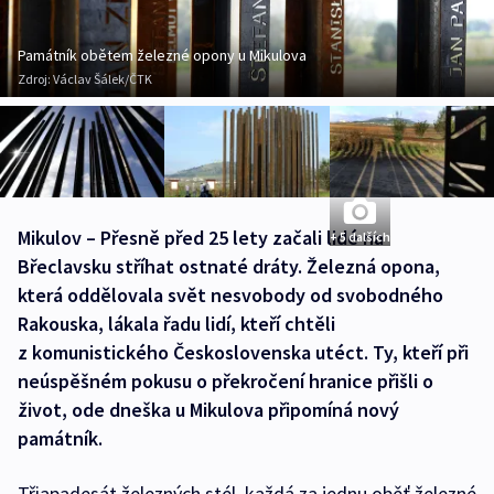
Památník obětem železné opony u Mikulova
Zdroj:
Václav Šálek/ČTK
Mikulov – Přesně před 25 lety začali lidé na
+ 5 dalších
Břeclavsku stříhat ostnaté dráty. Železná opona,
která oddělovala svět nesvobody od svobodného
Rakouska, lákala řadu lidí, kteří chtěli
z komunistického Československa utéct. Ty, kteří při
neúspěšném pokusu o překročení hranice přišli o
život, ode dneška u Mikulova připomíná nový
památník.
Třiapadesát železných stél, každá za jednu oběť železné