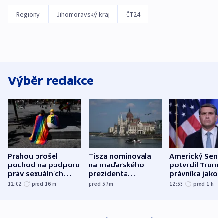
Regiony
Jihomoravský kraj
ČT24
Výběr redakce
Prahou prošel
Tisza nominovala
Americký Sen
pochod na podporu
na maďarského
potvrdil Tru
práv sexuálních
prezidenta
právníka jako
menšin
bývalého šéfa
ministra
12:02
před 16
m
před 57
m
12:53
před 1
h
nejvyššího soudu
spravedlnost