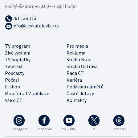
každý všední den:
8:00—16:00 hodin
261 136 113
info@ceskatelevize.cz
TV program
Pro média
Živé vysílání
Reklama
TV poplatky
Studio Brno
Teletext
Studio Ostrava
Podcasty
Rada ČT
Počasí
Kariéra
E-shop
Podávání námětů
Mobilní a TV aplikace
Časté dotazy
Vše o ČT
Kontakty
Instagram
Facebook
YouTube
X
Threads