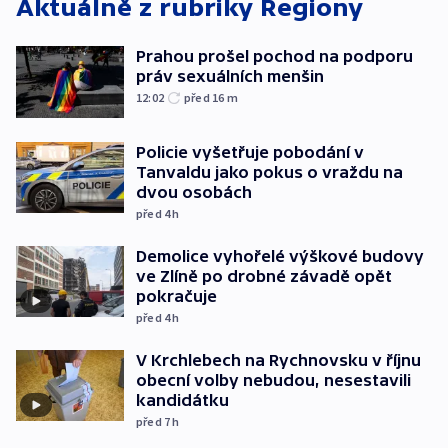
Aktuálně z rubriky
Regiony
Prahou prošel pochod na podporu
práv sexuálních menšin
12:02
před 16
m
Policie vyšetřuje pobodání v
Tanvaldu jako pokus o vraždu na
dvou osobách
před 4
h
Demolice vyhořelé výškové budovy
ve Zlíně po drobné závadě opět
pokračuje
před 4
h
V Krchlebech na Rychnovsku v říjnu
obecní volby nebudou, nesestavili
kandidátku
před 7
h