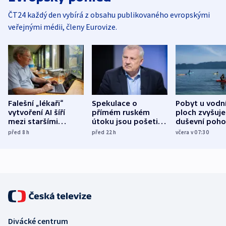
ČT24 každý den vybírá z obsahu publikovaného evropskými
veřejnými médii, členy Eurovize.
Falešní „lékaři“
Spekulace o
Pobyt u vodn
vytvoření AI šíří
přímém ruském
ploch zvyšuje
mezi staršími
útoku jsou pošetilé,
duševní poho
Poláky nebezpečné
míní estonský
ukázala
před 8
h
před 22
h
včera v 07:30
zdravotní rady
bezpečnostní
mezinárodní 
expert
Divácké centrum