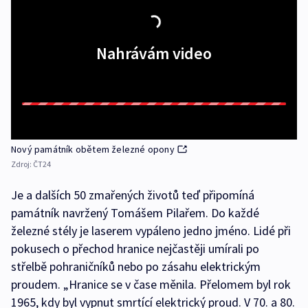
Nahrávám video
Nový památník obětem železné opony
Zdroj:
ČT24
Je a dalších 50 zmařených životů teď připomíná
památník navržený Tomášem Pilařem. Do každé
železné stély je laserem vypáleno jedno jméno. Lidé při
pokusech o přechod hranice nejčastěji umírali po
střelbě pohraničníků nebo po zásahu elektrickým
proudem. „Hranice se v čase měnila. Přelomem byl rok
1965, kdy byl vypnut smrtící elektrický proud. V 70. a 80.