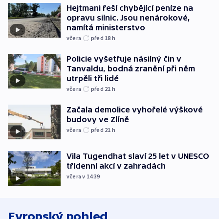
Hejtmani řeší chybějící peníze na
opravu silnic. Jsou nenárokové,
namítá ministerstvo
včera
před 18
h
Policie vyšetřuje násilný čin v
Tanvaldu, bodná zranění při něm
utrpěli tři lidé
včera
před 21
h
Začala demolice vyhořelé výškové
budovy ve Zlíně
včera
před 21
h
Vila Tugendhat slaví 25 let v UNESCO
třídenní akcí v zahradách
včera v 14:39
Evropský pohled