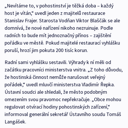
„Nevítáme to, v pohostinství je těžká doba – každý
host je vítán,“ uvedl jeden z majitelů restaurace
Stanislav Frajer. Starosta Vodňan Viktor Blaščák se ale
domnívá, že nové nařízení nikoho nezruinuje. Podle
radních to bude mít jednoznačný přínos – zajištění
pořádku ve městě. Pokud majitelé restaurací vyhlášku
poruší, hrozí jim pokuta 200 tisíc korun.
Radní sami vyhlášku sestavili. Výhrady k ní měli od
začátku pracovníci ministerstva vnitra. „Z toho důvodu,
že hostinská činnost nemůže narušovat veřejný
pořádek,“ uvedl mluvčí ministerstva Vladimír Řepka.
Ústavní soudci ale shledali, že město podobným
omezením svou pravomoc nepřekračuje. „Obce mohou
regulovat otvírací hodiny pohostinských zařízení,“
informoval generální sekretář Ústavního soudu Tomáš
Langášek.