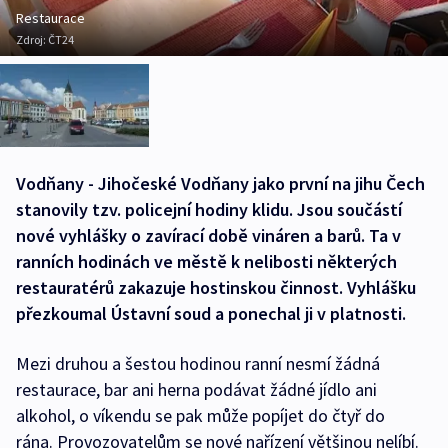
Restaurace
Zdroj:
ČT24
Vodňany - Jihočeské Vodňany jako první na jihu Čech
stanovily tzv. policejní hodiny klidu. Jsou součástí
nové vyhlášky o zavírací době vináren a barů. Ta v
ranních hodinách ve městě k nelibosti některých
restauratérů zakazuje hostinskou činnost. Vyhlášku
přezkoumal Ústavní soud a ponechal ji v platnosti.
Mezi druhou a šestou hodinou ranní nesmí žádná
restaurace, bar ani herna podávat žádné jídlo ani
alkohol, o víkendu se pak může popíjet do čtyř do
rána. Provozovatelům se nové nařízení většinou nelíbí.