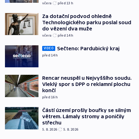
včera
před 13
h
Za dotační podvod ohledně
Technologického parku poslal soud
do vězení dva muže
včera
před 14
h
Sečteno: Pardubický kraj
VIDEO
před 14
h
Rencar neuspěl u Nejvyššího soudu.
Vleklý spor s DPP o reklamní plochu
končí
před 16
h
Částí území prošly bouřky se silným
větrem. Lámaly stromy a poničily
střechu
5. 8. 2026
5. 8. 2026