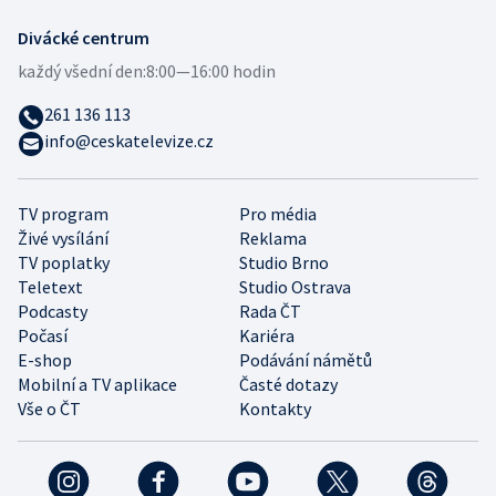
Divácké centrum
každý všední den:
8:00—16:00 hodin
261 136 113
info@ceskatelevize.cz
TV program
Pro média
Živé vysílání
Reklama
TV poplatky
Studio Brno
Teletext
Studio Ostrava
Podcasty
Rada ČT
Počasí
Kariéra
E-shop
Podávání námětů
Mobilní a TV aplikace
Časté dotazy
Vše o ČT
Kontakty