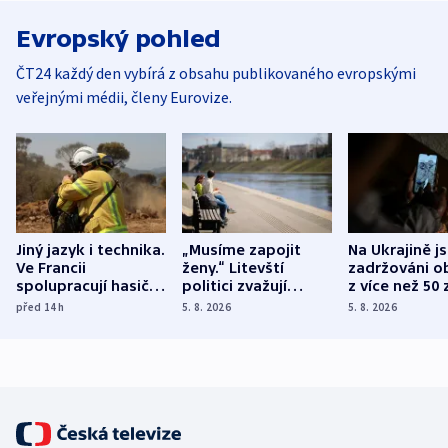
Evropský pohled
ČT24 každý den vybírá z obsahu publikovaného evropskými
veřejnými médii, členy Eurovize.
Jiný jazyk i technika.
„Musíme zapojit
Na Ukrajině j
Ve Francii
ženy.“ Litevští
zadržováni o
spolupracují hasiči z
politici zvažují
z více než 50 
různých zemí
dohodu o
Bojovali na s
před 14
h
5. 8. 2026
5. 8. 2026
demografii
Ruska