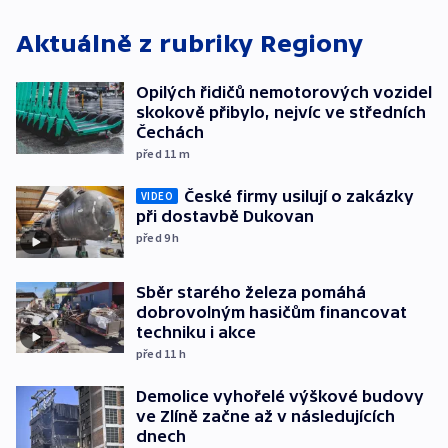
Aktuálně z rubriky
Regiony
Opilých řidičů nemotorových vozidel
skokově přibylo, nejvíc ve středních
Čechách
před 11
m
České firmy usilují o zakázky
VIDEO
při dostavbě Dukovan
před 9
h
Sběr starého železa pomáhá
dobrovolným hasičům financovat
techniku i akce
před 11
h
Demolice vyhořelé výškové budovy
ve Zlíně začne až v následujících
dnech