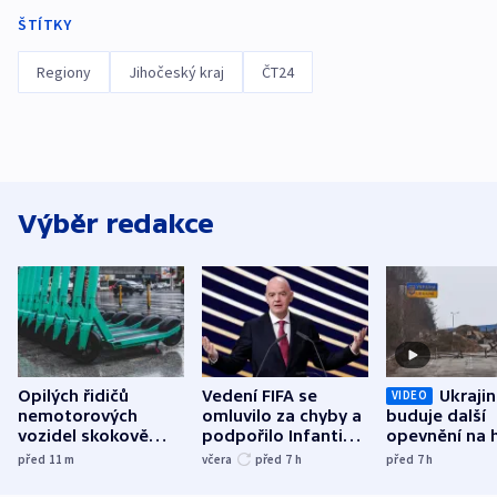
ŠTÍTKY
Regiony
Jihočeský kraj
ČT24
Výběr redakce
Opilých řidičů
Vedení FIFA se
Ukraji
VIDEO
nemotorových
omluvilo za chyby a
buduje další
vozidel skokově
podpořilo Infantina.
opevnění na h
přibylo, nejvíc ve
UEFA trvá na
s Běloruskem
před 11
m
včera
před 7
h
před 7
h
středních Čechách
bojkotu