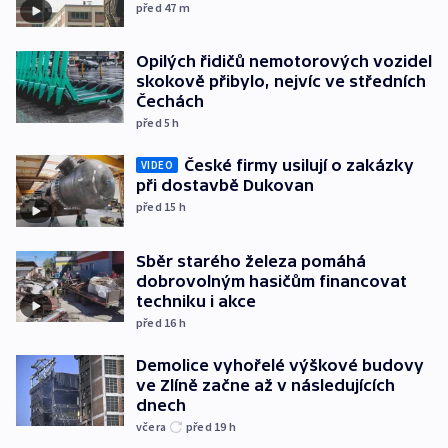
před 47
m
Opilých řidičů nemotorových vozidel
skokově přibylo, nejvíc ve středních
Čechách
před 5
h
České firmy usilují o zakázky
VIDEO
při dostavbě Dukovan
před 15
h
Sběr starého železa pomáhá
dobrovolným hasičům financovat
techniku i akce
před 16
h
Demolice vyhořelé výškové budovy
ve Zlíně začne až v následujících
dnech
včera
před 19
h