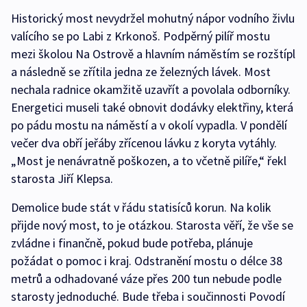
Historický most nevydržel mohutný nápor vodního živlu
valícího se po Labi z Krkonoš. Podpěrný pilíř mostu
mezi školou Na Ostrově a hlavním náměstím se rozštípl
a následně se zřítila jedna ze železných lávek. Most
nechala radnice okamžitě uzavřít a povolala odborníky.
Energetici museli také obnovit dodávky elektřiny, která
po pádu mostu na náměstí a v okolí vypadla. V pondělí
večer dva obří jeřáby zřícenou lávku z koryta vytáhly.
„Most je nenávratně poškozen, a to včetně pilíře,“ řekl
starosta Jiří Klepsa.
Demolice bude stát v řádu statisíců korun. Na kolik
přijde nový most, to je otázkou. Starosta věří, že vše se
zvládne i finančně, pokud bude potřeba, plánuje
požádat o pomoc i kraj. Odstranění mostu o délce 38
metrů a odhadované váze přes 200 tun nebude podle
starosty jednoduché. Bude třeba i součinnosti Povodí