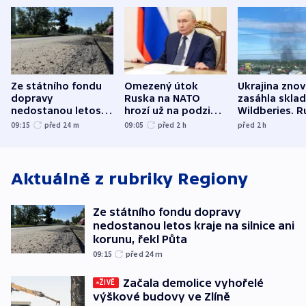
Ze státního fondu
Omezený útok
Ukrajina zno
dopravy
Ruska na NATO
zasáhla skla
nedostanou letos
hrozí už na podzim,
Wildberies. 
kraje na silnice ani
varují tajné služby
útočili v Cha
09:15
před 24
m
09:05
před 2
h
před 2
h
korunu, řekl Půta
USA
oblasti
Aktuálně z rubriky
Regiony
Ze státního fondu dopravy
nedostanou letos kraje na silnice ani
korunu, řekl Půta
09:15
před 24
m
Začala demolice vyhořelé
ŽIVĚ
výškové budovy ve Zlíně