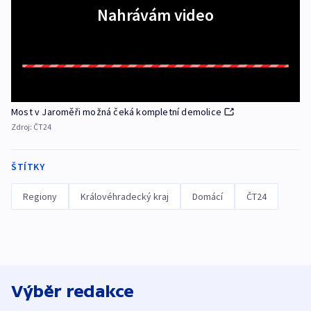
Nahrávám video
Most v Jaroměři možná čeká kompletní demolice
Zdroj:
ČT24
ŠTÍTKY
Regiony
Královéhradecký kraj
Domácí
ČT24
Výběr redakce