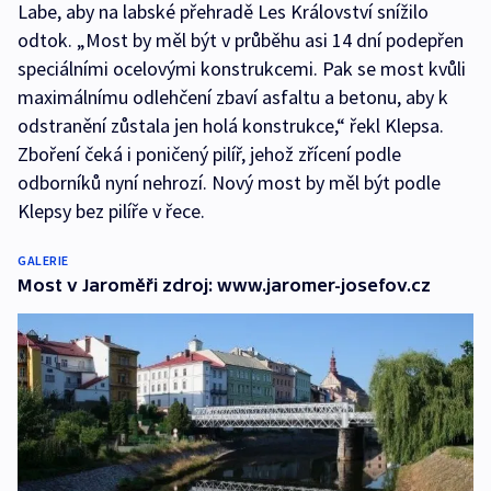
Labe, aby na labské přehradě Les Království snížilo
odtok. „Most by měl být v průběhu asi 14 dní podepřen
speciálními ocelovými konstrukcemi. Pak se most kvůli
maximálnímu odlehčení zbaví asfaltu a betonu, aby k
odstranění zůstala jen holá konstrukce,“ řekl Klepsa.
Zboření čeká i poničený pilíř, jehož zřícení podle
odborníků nyní nehrozí. Nový most by měl být podle
Klepsy bez pilíře v řece.
GALERIE
Most v Jaroměři zdroj: www.jaromer-josefov.cz