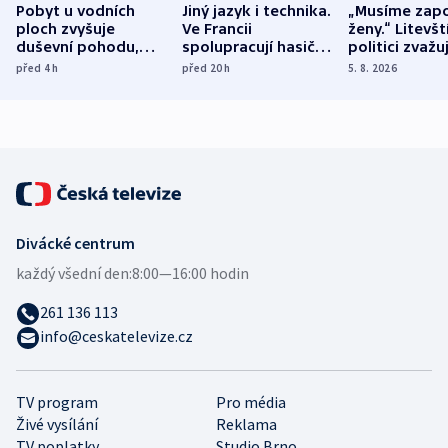
Pobyt u vodních
Jiný jazyk i technika.
„Musíme zapo
ploch zvyšuje
Ve Francii
ženy.“ Litevšt
duševní pohodu,
spolupracují hasiči z
politici zvažuj
ukázala
různých zemí
dohodu o
před 4
h
před 20
h
5. 8. 2026
mezinárodní studie
demografii
Divácké centrum
každý všední den:
8:00—16:00 hodin
261 136 113
info@ceskatelevize.cz
TV program
Pro média
Živé vysílání
Reklama
TV poplatky
Studio Brno