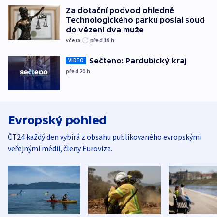
Za dotační podvod ohledně
Technologického parku poslal soud
do vězení dva muže
včera
před 19
h
Sečteno: Pardubický kraj
VIDEO
před 20
h
Evropský pohled
ČT24 každý den vybírá z obsahu publikovaného evropskými
veřejnými médii, členy Eurovize.