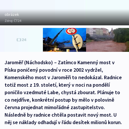
obrázek
Zdroj:
ČT24
Jaroměř (Náchodsko) – Zatímco Kamenný most v
Písku poničený povodní v roce 2002 vydržel,
Komenského most v Jaroměři to nedokázal. Radnice
totiž most z 19. století, který v noci na pondělí
poničilo vzedmuté Labe, chystá zbourat. Plánuje to
co nejdříve, konkrétní postup by mělo v polovině
června projednat mimořádné zastupitelstvo.
Následně by radnice chtěla postavit nový most. U
něj se náklady odhadují v řádu desítek milionů korun.