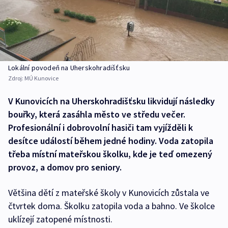
Lokální povodeň na Uherskohradišťsku
Zdroj:
MÚ Kunovice
V Kunovicích na Uherskohradišťsku likvidují následky
bouřky, která zasáhla město ve středu večer.
Profesionální i dobrovolní hasiči tam vyjížděli k
desítce událostí během jedné hodiny. Voda zatopila
třeba místní mateřskou školku, kde je teď omezený
provoz, a domov pro seniory.
Většina dětí z mateřské školy v Kunovicích zůstala ve
čtvrtek doma. Školku zatopila voda a bahno. Ve školce
uklízejí zatopené místnosti.