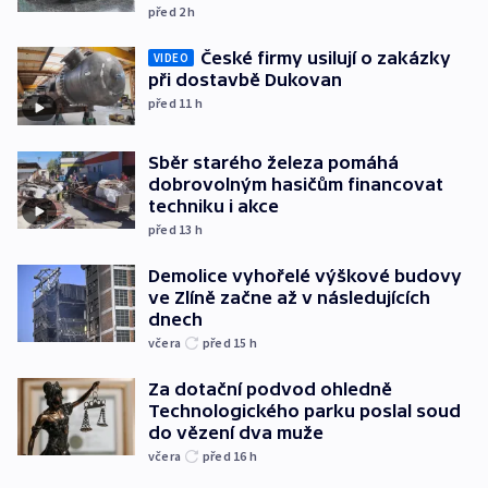
před 2
h
České firmy usilují o zakázky
VIDEO
při dostavbě Dukovan
před 11
h
Sběr starého železa pomáhá
dobrovolným hasičům financovat
techniku i akce
před 13
h
Demolice vyhořelé výškové budovy
ve Zlíně začne až v následujících
dnech
včera
před 15
h
Za dotační podvod ohledně
Technologického parku poslal soud
do vězení dva muže
včera
před 16
h