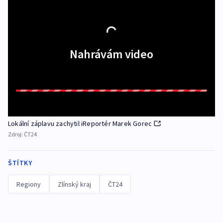
Nahrávám video
Lokální záplavu zachytil iReportér Marek Gorec
Zdroj:
ČT24
ŠTÍTKY
Regiony
Zlínský kraj
ČT24