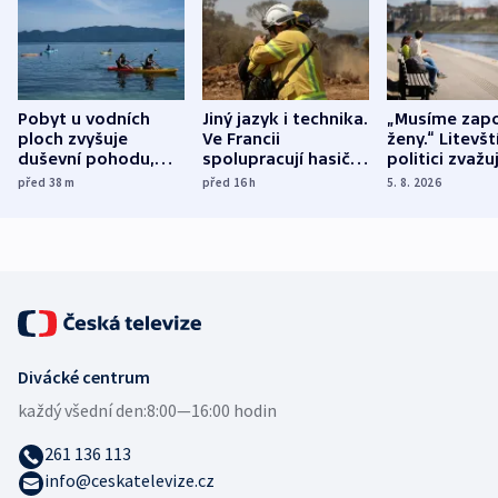
Pobyt u vodních
Jiný jazyk i technika.
„Musíme zapo
ploch zvyšuje
Ve Francii
ženy.“ Litevšt
duševní pohodu,
spolupracují hasiči z
politici zvažuj
ukázala
různých zemí
dohodu o
před 38
m
před 16
h
5. 8. 2026
mezinárodní studie
demografii
Divácké centrum
každý všední den:
8:00—16:00 hodin
261 136 113
info@ceskatelevize.cz