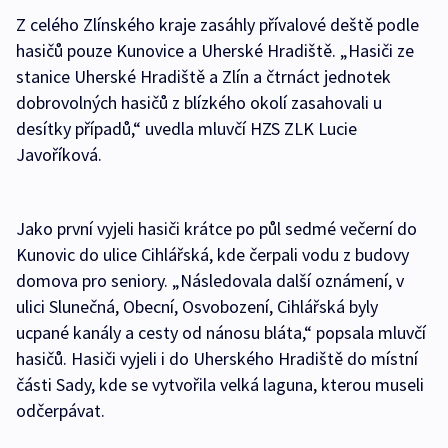
Z celého Zlínského kraje zasáhly přívalové deště podle
hasičů pouze Kunovice a Uherské Hradiště. „Hasiči ze
stanice Uherské Hradiště a Zlín a čtrnáct jednotek
dobrovolných hasičů z blízkého okolí zasahovali u
desítky případů,“ uvedla mluvčí HZS ZLK Lucie
Javoříková.
Jako první vyjeli hasiči krátce po půl sedmé večerní do
Kunovic do ulice Cihlářská, kde čerpali vodu z budovy
domova pro seniory. „Následovala další oznámení, v
ulici Slunečná, Obecní, Osvobození, Cihlářská byly
ucpané kanály a cesty od nánosu bláta,“ popsala mluvčí
hasičů. Hasiči vyjeli i do Uherského Hradiště do místní
části Sady, kde se vytvořila velká laguna, kterou museli
odčerpávat.