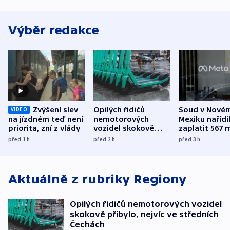
Výběr redakce
Zvýšení slev
Opilých řidičů
Soud v Nové
VIDEO
na jízdném teď není
nemotorových
Mexiku nařídi
priorita, zní z vlády
vozidel skokově
zaplatit 567 
přibylo, nejvíc ve
dolarů kvůli 
před 1
h
před 2
h
před 3
h
středních Čechách
způsobené d
Aktuálně z rubriky
Regiony
Opilých řidičů nemotorových vozidel
skokově přibylo, nejvíc ve středních
Čechách