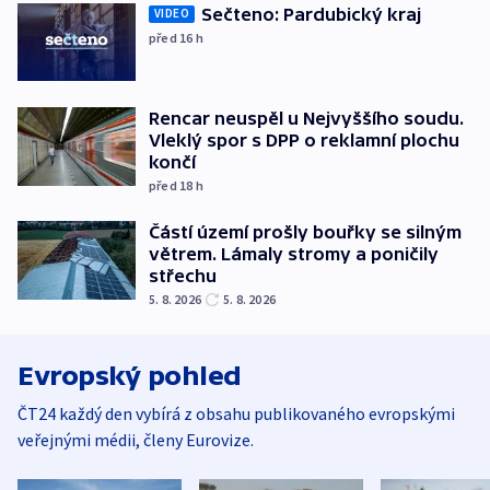
Sečteno: Pardubický kraj
VIDEO
před 16
h
Rencar neuspěl u Nejvyššího soudu.
Vleklý spor s DPP o reklamní plochu
končí
před 18
h
Částí území prošly bouřky se silným
větrem. Lámaly stromy a poničily
střechu
5. 8. 2026
5. 8. 2026
Evropský pohled
ČT24 každý den vybírá z obsahu publikovaného evropskými
veřejnými médii, členy Eurovize.