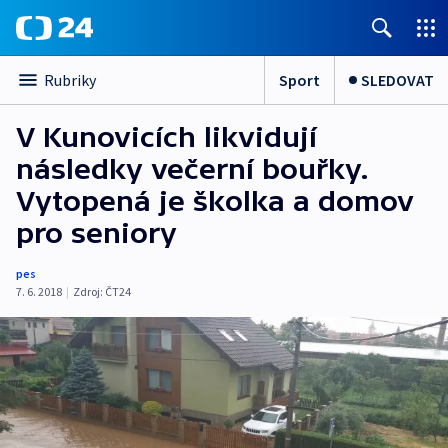
Sport
SLEDOVAT
Rubriky
V Kunovicích likvidují
následky večerní bouřky.
Vytopená je školka a domov
pro seniory
pes
7. 6. 2018
|
Zdroj:
ČT24