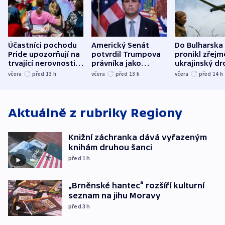
Účastníci pochodu
Americký Senát
Do Bulharska
Pride upozorňují na
potvrdil Trumpova
pronikl zřejm
trvající nerovnosti i
právníka jako
ukrajinský dr
společenskou
ministra
explodoval k
včera
před 13
h
včera
před 13
h
včera
před 14
h
atmosféru
spravedlnosti
od plynovod
Aktuálně z rubriky
Regiony
Knižní záchranka dává vyřazeným
knihám druhou šanci
před 1
h
„Brněnské hantec“ rozšíří kulturní
seznam na jihu Moravy
před 3
h