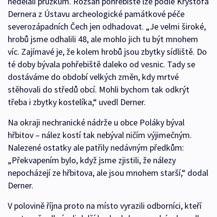
nedělali průzkum. Rozsah pohřebiště lze podle Kryštofa
Dernera z Ústavu archeologické památkové péče
severozápadních Čech jen odhadovat. „Je velmi široké,
hrobů jsme odhalili 48, ale mohlo jich tu být mnohem
víc. Zajímavé je, že kolem hrobů jsou zbytky sídliště. Do
té doby bývala pohřebiště daleko od vesnic. Tady se
dostáváme do období velkých změn, kdy mrtvé
stěhovali do středů obcí. Mohli bychom tak odkrýt
třeba i zbytky kostelíka,“ uvedl Derner.
Na okraji nechranické nádrže u obce Poláky býval
hřbitov – nález kostí tak nebýval ničím výjimečným.
Nalezené ostatky ale patřily nedávným předkům:
„Překvapením bylo, když jsme zjistili, že nálezy
nepocházejí ze hřbitova, ale jsou mnohem starší,“ dodal
Derner.
V polovině října proto na místo vyrazili odborníci, kteří