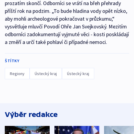
prozatím skončí. Odborníci se vrátí na břeh přehrady
příští rok na podzim. „To bude hladina vody opět nízko,
aby mohli archeologové pokračovat v průzkumu,“
vysvětluje mluvčí Povodí Ohře Jan Svejkovský. Mezitím
odborníci zadokumentují vyjmuté věci - kosti poskládají
a změří a určí také pohlaví či případné nemoci.
ŠTÍTKY
Regiony
Ústecký kraj
Ústecký kraj
Výběr redakce