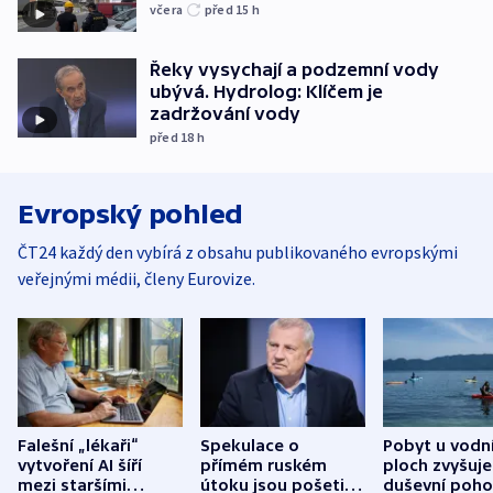
včera
před 15
h
Řeky vysychají a podzemní vody
ubývá. Hydrolog: Klíčem je
zadržování vody
před 18
h
Evropský pohled
ČT24 každý den vybírá z obsahu publikovaného evropskými
veřejnými médii, členy Eurovize.
Falešní „lékaři“
Spekulace o
Pobyt u vodn
vytvoření AI šíří
přímém ruském
ploch zvyšuje
mezi staršími
útoku jsou pošetilé,
duševní poho