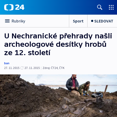
Sport
SLEDOVAT
Rubriky
U Nechranické přehrady našli
archeologové desítky hrobů
ze 12. století
ban
27. 11. 2015
27. 11. 2015
|
Zdroj:
ČT24, ČTK