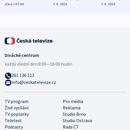
Poláky nebezpečné
míní estonský
ukázala
včera v 07:00
7. 8. 2026
7. 8. 2026
zdravotní rady
bezpečnostní
mezinárodní 
expert
Divácké centrum
každý všední den:
8:00—16:00 hodin
261 136 113
info@ceskatelevize.cz
TV program
Pro média
Živé vysílání
Reklama
TV poplatky
Studio Brno
Teletext
Studio Ostrava
Podcasty
Rada ČT