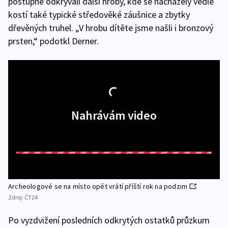
postupně odkrývali další hroby, kde se nacházely vedle
kostí také typické středověké záušnice a zbytky
dřevěných truhel. „V hrobu dítěte jsme našli i bronzový
prsten,“ podotkl Derner.
Nahrávám video
Archeologové se na místo opět vrátí příští rok na podzim
Zdroj:
ČT24
Po vyzdvižení posledních odkrytých ostatků průzkum