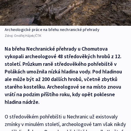
Archeologické práce na břehu nechranické přehrady
Zdroj:
Ondřej Hájek/ČTK
Na břehu Nechranické přehrady u Chomutova
vykopali archeologové 48 středověkých hrobů z 12.
století. Průzkum raně středověkého pohřebiště v
Polákách umožnila nízká hladina vody. Pod hladinou
ale může být až 200 dalších hrobů, včetně zbytků
starého kostelíku. Archeologové se na místo znovu
vrátí na podzim příštího roku, kdy opět poklesne
hladina nádrže.
O středověkém pohřebišti u Nechranic už existovaly
zmínky v minulém století, archeologové tam však nikdy