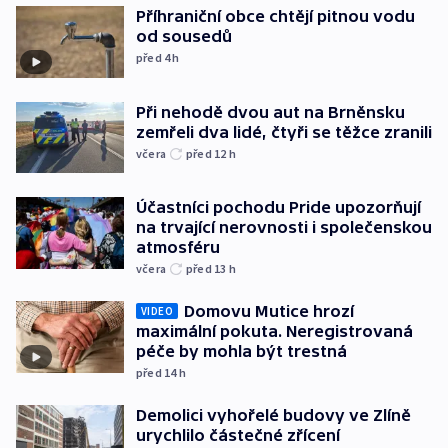
Příhraniční obce chtějí pitnou vodu
od sousedů
před 4
h
Při nehodě dvou aut na Brněnsku
zemřeli dva lidé, čtyři se těžce zranili
včera
před 12
h
Účastníci pochodu Pride upozorňují
na trvající nerovnosti i společenskou
atmosféru
včera
před 13
h
Domovu Mutice hrozí
VIDEO
maximální pokuta. Neregistrovaná
péče by mohla být trestná
před 14
h
Demolici vyhořelé budovy ve Zlíně
urychlilo částečné zřícení