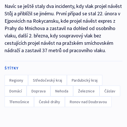
Navíc se ještě staly dva incidenty, kdy vlak projel návěst
Stůj a přiblížil se jinému. První případ se stal 22. února v
Ejpovicích na Rokycansku, kde projel návěst expres z
Prahy do Mnichova a zastavil na dohled od osobního
vlaku, další 2. března, kdy soupravový vlak bez
cestujících projel návěst na pražském smíchovském
nádraží a zastavil 37 metrů od pracovního vlaku.
ŠTÍTKY
Regiony
Středočeský kraj
Pardubický kraj
Domácí
Doprava
Nehoda
Železnice
Čáslav
Třemošnice
České dráhy
Ronov nad Doubravou