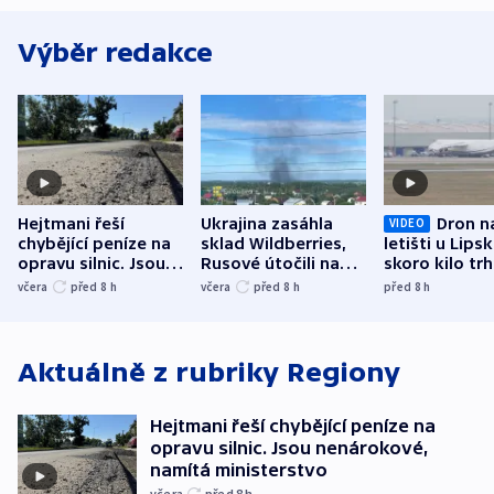
Výběr redakce
Hejtmani řeší
Ukrajina zasáhla
Dron n
VIDEO
chybějící peníze na
sklad Wildberries,
letišti u Lips
opravu silnic. Jsou
Rusové útočili na
skoro kilo trh
nenárokové, namítá
trh, hasiče či
indicie ukazuj
včera
před 8
h
včera
před 8
h
před 8
h
ministerstvo
stadion
Rusko
Aktuálně z rubriky
Regiony
Hejtmani řeší chybějící peníze na
opravu silnic. Jsou nenárokové,
namítá ministerstvo
včera
před 8
h