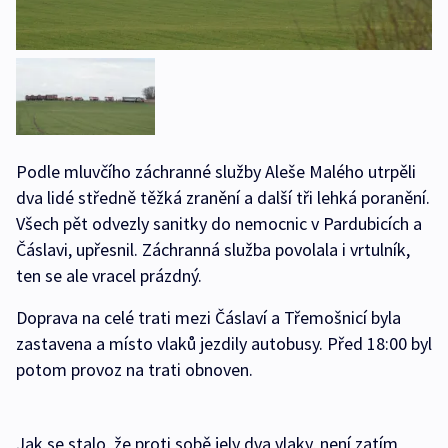
Podle mluvčího záchranné služby Aleše Malého utrpěli
dva lidé středně těžká zranění a další tři lehká poranění.
Všech pět odvezly sanitky do nemocnic v Pardubicích a
Čáslavi, upřesnil. Záchranná služba povolala i vrtulník,
ten se ale vracel prázdný.
Doprava na celé trati mezi Čáslaví a Třemošnicí byla
zastavena a místo vlaků jezdily autobusy. Před 18:00 byl
potom provoz na trati obnoven.
Jak se stalo, že proti sobě jely dva vlaky, není zatím