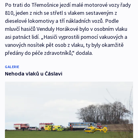
Po trati do Třemošnice jezdí malé motorové vozy řady
810, jeden z nich se střetl s vlakem sestaveným z
dieselové lokomotivy a tří nákladních vozů. Podle
mluvčí hasičů Venduly Horákové bylo v osobním vlaku
asi patnáct lidí. „Hasiči vyprostili pomocí vakuových a
vanových nosítek pět osob z vlaku, ty byly okamžitě
předány do péče zdravotníků,“ dodala.
GALERIE
Nehoda vlaků u Čáslavi