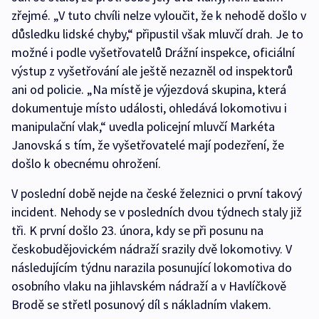
zřejmé. „V tuto chvíli nelze vyloučit, že k nehodě došlo v
důsledku lidské chyby,“ připustil však mluvčí drah. Je to
možné i podle vyšetřovatelů Drážní inspekce, oficiální
výstup z vyšetřování ale ještě nezazněl od inspektorů
ani od policie. „Na místě je výjezdová skupina, která
dokumentuje místo události, ohledává lokomotivu i
manipulační vlak,“ uvedla policejní mluvčí Markéta
Janovská s tím, že vyšetřovatelé mají podezření, že
došlo k obecnému ohrožení.
V poslední době nejde na české železnici o první takový
incident. Nehody se v posledních dvou týdnech staly již
tři. K první došlo 23. února, kdy se při posunu na
českobudějovickém nádraží srazily dvě lokomotivy. V
následujícím týdnu narazila posunující lokomotiva do
osobního vlaku na jihlavském nádraží a v Havlíčkově
Brodě se střetl posunový díl s nákladním vlakem.