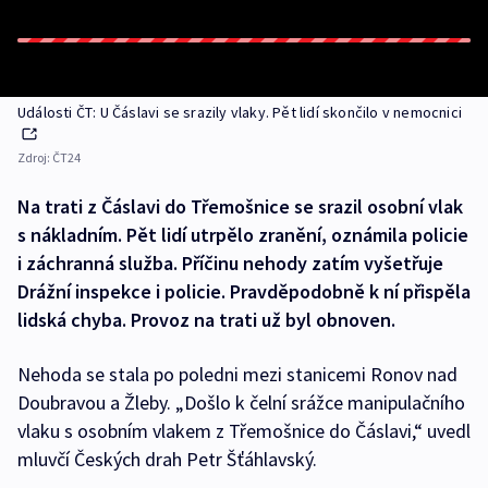
Události ČT: U Čáslavi se srazily vlaky. Pět lidí skončilo v nemocnici
Zdroj:
ČT24
Na trati z Čáslavi do Třemošnice se srazil osobní vlak
s nákladním. Pět lidí utrpělo zranění, oznámila policie
i záchranná služba. Příčinu nehody zatím vyšetřuje
Drážní inspekce i policie. Pravděpodobně k ní přispěla
lidská chyba. Provoz na trati už byl obnoven.
Nehoda se stala po poledni mezi stanicemi Ronov nad
Doubravou a Žleby. „Došlo k čelní srážce manipulačního
vlaku s osobním vlakem z Třemošnice do Čáslavi,“ uvedl
mluvčí Českých drah Petr Šťáhlavský.