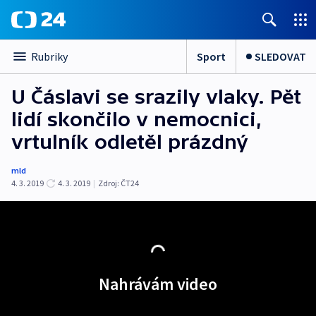
Sport
SLEDOVAT
Rubriky
U Čáslavi se srazily vlaky. Pět
lidí skončilo v nemocnici,
vrtulník odletěl prázdný
mld
4. 3. 2019
4. 3. 2019
|
Zdroj:
ČT24
Nahrávám video