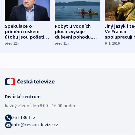
Spekulace o
Pobyt u vodních
Jiný jazyk i t
přímém ruském
ploch zvyšuje
Ve Francii
útoku jsou pošetilé,
duševní pohodu,
spolupracují h
míní estonský
ukázala
různých zemí
před 12
h
před 21
h
6. 8. 2026
bezpečnostní
mezinárodní studie
expert
Divácké centrum
každý všední den:
8:00—16:00 hodin
261 136 113
info@ceskatelevize.cz