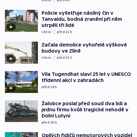
Policie vyšetřuje násilný čin v
Tanvaldu, bodná zranění při něm
utrpěli tři lidé
včera
před 11
h
Začala demolice vyhořelé výškové
budovy ve Zlíně
včera
před 11
h
Vila Tugendhat slaví 25 let v UNESCO
třídenní akcí v zahradách
před 14
h
Žalobce poslal před soud dva lidi a
jednu firmu kvůli tragické nehodě v
Dolní Lutyni
před 16
h
Opilých řidičů nemotorových vozidel