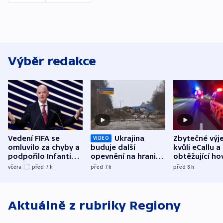
Výběr redakce
Vedení FIFA se
Ukrajina
Zbytečné výj
VIDEO
omluvilo za chyby a
buduje další
kvůli eCallu a
podpořilo Infantina.
opevnění na hranici
obtěžující ho
UEFA trvá na
s Běloruskem
zdržují záchr
včera
před 7
h
před 7
h
před 8
h
bojkotu
Aktuálně z rubriky
Regiony