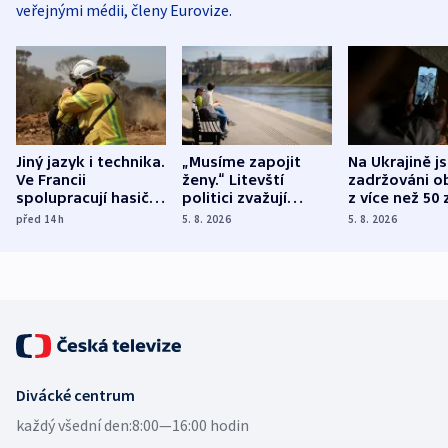
veřejnými médii, členy Eurovize.
Jiný jazyk i technika.
„Musíme zapojit
Na Ukrajině j
Ve Francii
ženy.“ Litevští
zadržováni o
spolupracují hasiči z
politici zvažují
z více než 50 
různých zemí
dohodu o
Bojovali na s
před 14
h
5. 8. 2026
5. 8. 2026
demografii
Ruska
Divácké centrum
každý všední den:
8:00—16:00 hodin