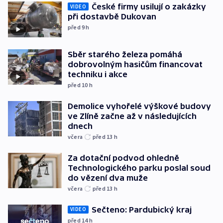
České firmy usilují o zakázky
VIDEO
při dostavbě Dukovan
před 9
h
Sběr starého železa pomáhá
dobrovolným hasičům financovat
techniku i akce
před 10
h
Demolice vyhořelé výškové budovy
ve Zlíně začne až v následujících
dnech
včera
před 13
h
Za dotační podvod ohledně
Technologického parku poslal soud
do vězení dva muže
včera
před 13
h
Sečteno: Pardubický kraj
VIDEO
před 14
h