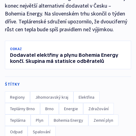
konec největší alternativní dodavatel v Česku –
Bohemia Energy. Na slovenském trhu skončil o týden
dříve. Teplárenské sdružení upozornilo, že dvouciferný
růst cen tepla bude spíš pravidlem než výjimkou.
ODKAZ
Dodavatel elektřiny a plynu Bohemia Energy
končí. Skupina má statisíce odběratelů
ŠTÍTKY
Regiony
Jihomoravský kraj
Elektřina
Teplárny Brno
Brno
Energie
Zdražování
Teplárna
Plyn
Bohemia Energy
Zemní plyn
Odpad
Spalování