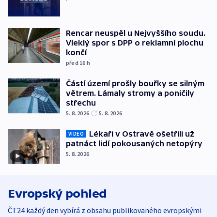
Rencar neuspěl u Nejvyššího soudu.
Vleklý spor s DPP o reklamní plochu
končí
před 16
h
Částí území prošly bouřky se silným
větrem. Lámaly stromy a poničily
střechu
5. 8. 2026
5. 8. 2026
Lékaři v Ostravě ošetřili už
VIDEO
patnáct lidí pokousaných netopýry
5. 8. 2026
Evropský pohled
ČT24 každý den vybírá z obsahu publikovaného evropskými