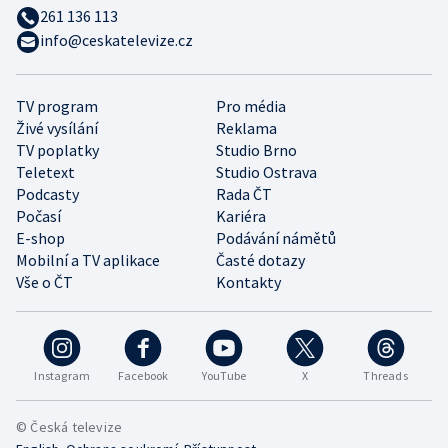
261 136 113
info@ceskatelevize.cz
TV program
Pro média
Živé vysílání
Reklama
TV poplatky
Studio Brno
Teletext
Studio Ostrava
Podcasty
Rada ČT
Počasí
Kariéra
E-shop
Podávání námětů
Mobilní a TV aplikace
Časté dotazy
Vše o ČT
Kontakty
Instagram
Facebook
YouTube
X
Threads
© Česká televize