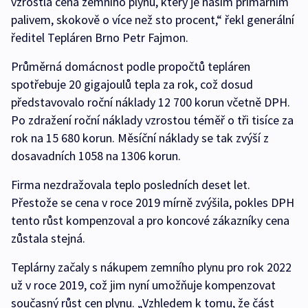
vzrostla cena zemního plynu, který je naším primárním
palivem, skokově o více než sto procent,“ řekl generální
ředitel Tepláren Brno Petr Fajmon.
Průměrná domácnost podle propočtů tepláren
spotřebuje 20 gigajoulů tepla za rok, což dosud
představovalo roční náklady 12 700 korun včetně DPH.
Po zdražení roční náklady vzrostou téměř o tři tisíce za
rok na 15 680 korun. Měsíční náklady se tak zvýší z
dosavadních 1058 na 1306 korun.
Firma nezdražovala teplo posledních deset let.
Přestože se cena v roce 2019 mírně zvýšila, pokles DPH
tento růst kompenzoval a pro koncové zákazníky cena
zůstala stejná.
Teplárny začaly s nákupem zemního plynu pro rok 2022
už v roce 2019, což jim nyní umožňuje kompenzovat
současný růst cen plynu. „Vzhledem k tomu, že část