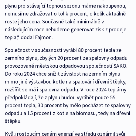
plynu pro stávající topnou sezonu máme nakoupenou,
nemusíme zdražovat o tolik procent, o kolik aktuálně
roste jeho cena. Současně také minimálně v
následujícím roce nebudeme generovat zisk z prodeje
tepla,“ dodal Fajmon.
Společnost v současnosti vyrábí 80 procent tepla ze
zemního plynu, zbylých 20 procent ze spalovny odpadu
provozované městskou odpadovou společností SAKO.
Do roku 2024 chce snížit závislost na zemním plynu
mimo jiné výstavbou kotle na spalování dřevní štěpky,
rozšířit se má i spalovna odpadu. V roce 2024 teplárny
předpokládají, že z plynu budou vyrábět pouze 55
procent tepla, 30 procent by mělo pocházet ze spalovny
odpadu a 15 procent z kotle na biomasu, tedy na dřevní
štěpku.
Kvůli rostoucím cenám energií ve středu oznámil svůj