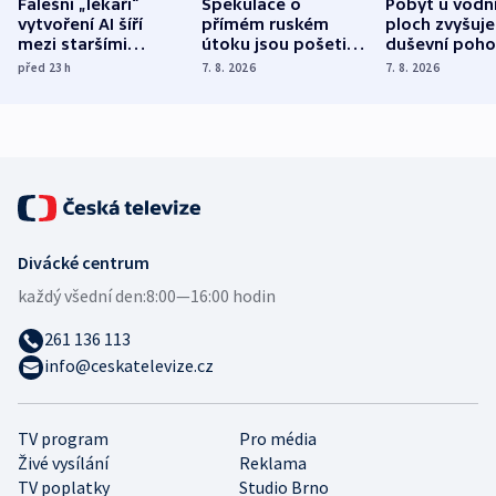
Falešní „lékaři“
Spekulace o
Pobyt u vodn
vytvoření AI šíří
přímém ruském
ploch zvyšuje
mezi staršími
útoku jsou pošetilé,
duševní poho
Poláky nebezpečné
míní estonský
ukázala
před 23
h
7. 8. 2026
7. 8. 2026
zdravotní rady
bezpečnostní
mezinárodní 
expert
Divácké centrum
každý všední den:
8:00—16:00 hodin
261 136 113
info@ceskatelevize.cz
TV program
Pro média
Živé vysílání
Reklama
TV poplatky
Studio Brno