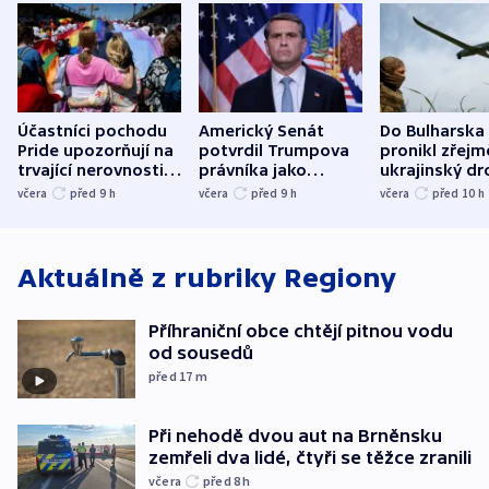
Účastníci pochodu
Americký Senát
Do Bulharska
Pride upozorňují na
potvrdil Trumpova
pronikl zřejm
trvající nerovnosti i
právníka jako
ukrajinský dr
společenskou
ministra
explodoval k
včera
před 9
h
včera
před 9
h
včera
před 10
h
atmosféru
spravedlnosti
od plynovod
Aktuálně z rubriky
Regiony
Příhraniční obce chtějí pitnou vodu
od sousedů
před 17
m
Při nehodě dvou aut na Brněnsku
zemřeli dva lidé, čtyři se těžce zranili
včera
před 8
h