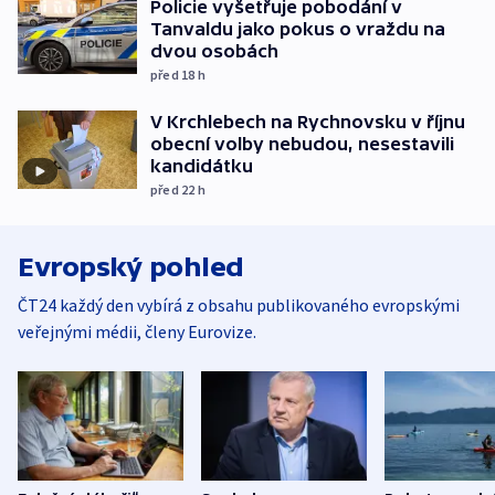
Policie vyšetřuje pobodání v
Tanvaldu jako pokus o vraždu na
dvou osobách
před 18
h
V Krchlebech na Rychnovsku v říjnu
obecní volby nebudou, nesestavili
kandidátku
před 22
h
Evropský pohled
ČT24 každý den vybírá z obsahu publikovaného evropskými
veřejnými médii, členy Eurovize.