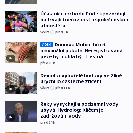
Účastníci pochodu Pride upozorňují
na trvající nerovnosti i společenskou
atmosféru
včera
před 9
h
Domovu Mutice hrozí
VIDEO
maximální pokuta. Neregistrovaná
péče by mohla být trestná
před 10
h
Demolici vyhořelé budovy ve Zlíně
urychlilo částečné zřícení
včera
před 11
h
Řeky vysychají a podzemní vody
ubývá. Hydrolog: Klíčem je
zadržování vody
před 14
h