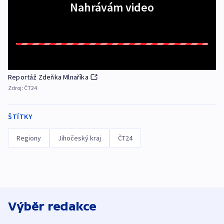
Nahrávám video
Reportáž Zdeňka Mlnaříka
Zdroj:
ČT24
ŠTÍTKY
Regiony
Jihočeský kraj
ČT24
Výběr redakce