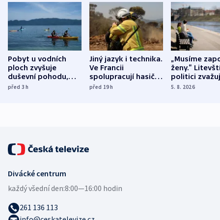
Pobyt u vodních
Jiný jazyk i technika.
„Musíme zapo
ploch zvyšuje
Ve Francii
ženy.“ Litevšt
duševní pohodu,
spolupracují hasiči z
politici zvažuj
ukázala
různých zemí
dohodu o
před 3
h
před 19
h
5. 8. 2026
mezinárodní studie
demografii
Divácké centrum
každý všední den:
8:00—16:00 hodin
261 136 113
info@ceskatelevize.cz