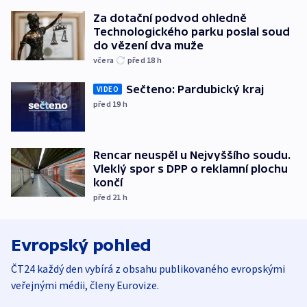
Za dotační podvod ohledně
Technologického parku poslal soud
do vězení dva muže
včera
před 18
h
Sečteno: Pardubický kraj
VIDEO
před 19
h
Rencar neuspěl u Nejvyššího soudu.
Vleklý spor s DPP o reklamní plochu
končí
před 21
h
Evropský pohled
ČT24 každý den vybírá z obsahu publikovaného evropskými
veřejnými médii, členy Eurovize.