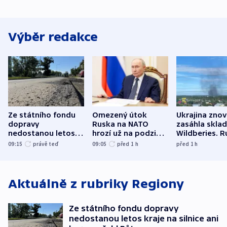
Výběr redakce
Ze státního fondu
Omezený útok
Ukrajina zno
dopravy
Ruska na NATO
zasáhla skla
nedostanou letos
hrozí už na podzim,
Wildberies. 
kraje na silnice ani
varují tajné služby
útočili v Cha
09:15
právě teď
09:05
před 1
h
před 1
h
korunu, řekl Půta
USA
oblasti
Aktuálně z rubriky
Regiony
Ze státního fondu dopravy
nedostanou letos kraje na silnice ani