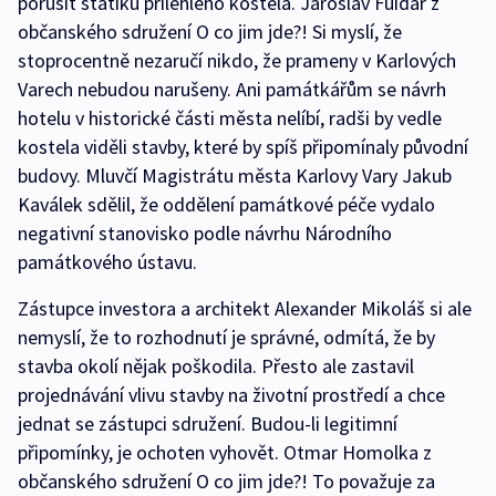
porušit statiku přilehlého kostela. Jaroslav Fuidar z
občanského sdružení O co jim jde?! Si myslí, že
stoprocentně nezaručí nikdo, že prameny v Karlových
Varech nebudou narušeny. Ani památkářům se návrh
hotelu v historické části města nelíbí, radši by vedle
kostela viděli stavby, které by spíš připomínaly původní
budovy. Mluvčí Magistrátu města Karlovy Vary Jakub
Kaválek sdělil, že oddělení památkové péče vydalo
negativní stanovisko podle návrhu Národního
památkového ústavu.
Zástupce investora a architekt Alexander Mikoláš si ale
nemyslí, že to rozhodnutí je správné, odmítá, že by
stavba okolí nějak poškodila. Přesto ale zastavil
projednávání vlivu stavby na životní prostředí a chce
jednat se zástupci sdružení. Budou-li legitimní
připomínky, je ochoten vyhovět. Otmar Homolka z
občanského sdružení O co jim jde?! To považuje za