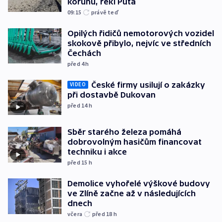
korunu, řekl Půta
09:15
právě teď
Opilých řidičů nemotorových vozidel
skokově přibylo, nejvíc ve středních
Čechách
před 4
h
České firmy usilují o zakázky
VIDEO
při dostavbě Dukovan
před 14
h
Sběr starého železa pomáhá
dobrovolným hasičům financovat
techniku i akce
před 15
h
Demolice vyhořelé výškové budovy
ve Zlíně začne až v následujících
dnech
včera
před 18
h