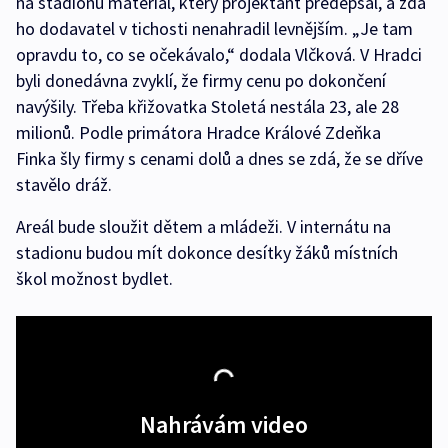
na stadionu materiál, který projektant předepsal, a zda
ho dodavatel v tichosti nenahradil levnějším. „Je tam
opravdu to, co se očekávalo,“ dodala Vlčková. V Hradci
byli donedávna zvyklí, že firmy cenu po dokončení
navýšily. Třeba křižovatka Stoletá nestála 23, ale 28
milionů. Podle primátora Hradce Králové Zdeňka
Finka šly firmy s cenami dolů a dnes se zdá, že se dříve
stavělo dráž.
Areál bude sloužit dětem a mládeži. V internátu na
stadionu budou mít dokonce desítky žáků místních
škol možnost bydlet.
Nahrávám video