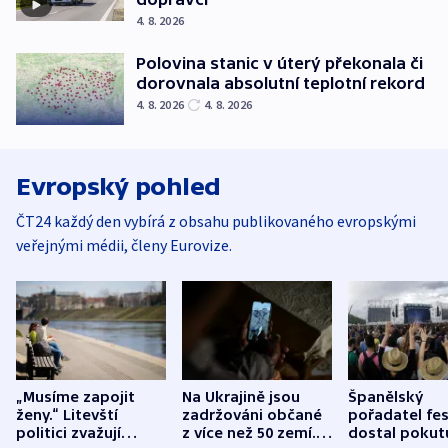
4. 8. 2026
Polovina stanic v úterý překonala či
dorovnala absolutní teplotní rekord
4. 8. 2026
4. 8. 2026
Evropský pohled
ČT24 každý den vybírá z obsahu publikovaného evropskými
veřejnými médii, členy Eurovize.
„Musíme zapojit
Na Ukrajině jsou
Španělský
ženy.“ Litevští
zadržováni občané
pořadatel fes
politici zvažují
z více než 50 zemí.
dostal pokut