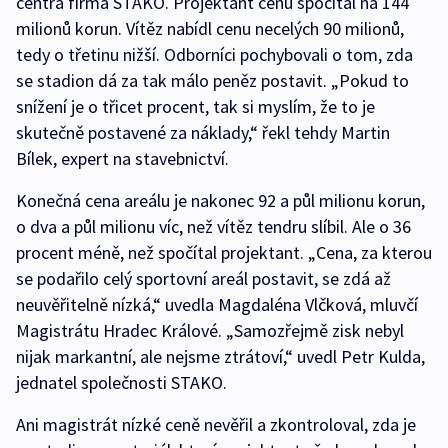
centra firma STAKO. Projektant cenu spočítal na 144
milionů korun. Vítěz nabídl cenu necelých 90 milionů,
tedy o třetinu nižší. Odborníci pochybovali o tom, zda
se stadion dá za tak málo peněz postavit. „Pokud to
snížení je o třicet procent, tak si myslím, že to je
skutečně postavené za náklady,“ řekl tehdy Martin
Bílek, expert na stavebnictví.
Konečná cena areálu je nakonec 92 a půl milionu korun,
o dva a půl milionu víc, než vítěz tendru slíbil. Ale o 36
procent méně, než spočítal projektant. „Cena, za kterou
se podařilo celý sportovní areál postavit, se zdá až
neuvěřitelně nízká,“ uvedla Magdaléna Vlčková, mluvčí
Magistrátu Hradec Králové. „Samozřejmě zisk nebyl
nijak markantní, ale nejsme ztrátoví,“ uvedl Petr Kulda,
jednatel společnosti STAKO.
Ani magistrát nízké ceně nevěřil a zkontroloval, zda je