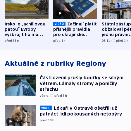
Irsko je „achillovou
Začínají platit
Státní zástu
VIDEO
patou“ Evropy,
přísnější pravidla
obžaloval pět 
vyzbrojit ho má
pro ukrajinské
jednu právni
Francie
uprchlíky
osobu v kauz
před 38
m
před 1
h
06:11
před 1
h
Bulovky
Aktuálně z rubriky
Regiony
Částí území prošly bouřky se silným
větrem. Lámaly stromy a poničily
střechu
včera
před 8
h
Lékaři v Ostravě ošetřili už
VIDEO
patnáct lidí pokousaných netopýry
před 10
h