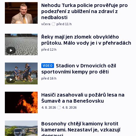
Nehodu Turka policie prověřuje pro
podezření z ublížení na zdraví z
nedbalosti
včera
před 11
h
Řeky mají jen zlomek obvyklého
průtoku. Málo vody je i v přehradách
před 12
h
Stadion v Drnovicích ožil
VIDEO
sportovními kempy pro děti
před 16
h
Hasiči zasahovali u požárů lesa na
Šumavě a na Benešovsku
4. 8. 2026
4. 8. 2026
Bosonohy chtějí kamiony krotit
kamerami. Nezastaví je, vzkazují
dopravci