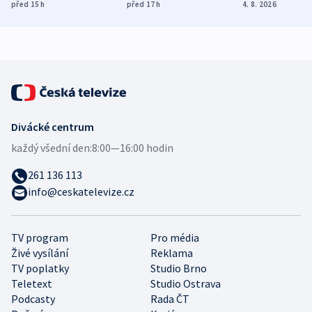
dohodu o
Bojovali na straně
nekalé prakti
před 15
h
před 17
h
4. 8. 2026
demografii
Ruska
Divácké centrum
každý všední den:
8:00—16:00 hodin
261 136 113
info@ceskatelevize.cz
TV program
Pro média
Živé vysílání
Reklama
TV poplatky
Studio Brno
Teletext
Studio Ostrava
Podcasty
Rada ČT