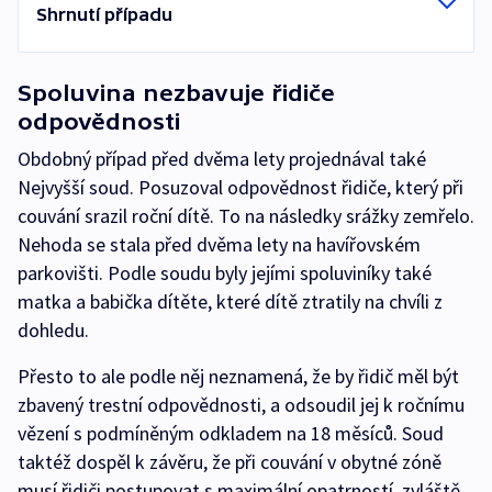
Shrnutí případu
Spoluvina nezbavuje řidiče
odpovědnosti
Obdobný případ před dvěma lety projednával také
Nejvyšší soud. Posuzoval odpovědnost řidiče, který při
couvání srazil roční dítě. To na následky srážky zemřelo.
Nehoda se stala před dvěma lety na havířovském
parkovišti. Podle soudu byly jejími spoluviníky také
matka a babička dítěte, které dítě ztratily na chvíli z
dohledu.
Přesto to ale podle něj neznamená, že by řidič měl být
zbavený trestní odpovědnosti, a odsoudil jej k ročnímu
vězení s podmíněným odkladem na 18 měsíců. Soud
taktéž dospěl k závěru, že při couvání v obytné zóně
musí řidiči postupovat s maximální opatrností, zvláště