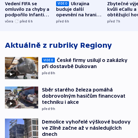
Vedení FIFA se
Ukrajina
Zbytečné výj
VIDEO
omluvilo za chyby a
buduje další
kvůli eCallu a
podpořilo Infantina.
opevnění na hranici
obtěžující ho
UEFA trvá na
s Běloruskem
zdržují záchr
včera
před 6
h
před 6
h
před 7
h
bojkotu
Aktuálně z rubriky
Regiony
České firmy usilují o zakázky
VIDEO
při dostavbě Dukovan
před 8
h
Sběr starého železa pomáhá
dobrovolným hasičům financovat
techniku i akce
před 9
h
Demolice vyhořelé výškové budovy
ve Zlíně začne až v následujících
dnech