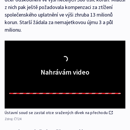
z nich pak ještě požadovala kompenzaci za ztížení
společenského uplatnění ve výši zhruba 13 milionů
korun. Starší žádala za nemajetkovou újmu 3 a půl
milionu.
Nahrávám video
Ústavní soud se zastal otce sražených dívek na přechodu
Zdroj:
ČT24