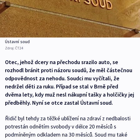
Ústavní soud
Zdroj:
ČT24
Otec, jehož dcery na přechodu srazilo auto, se
rozhodl bránit proti názoru soudů, že měl částečnou
odpovědnost za nehodu. Soudci mu vyčítali, že
nedržel děti za ruku. Případ se stal v Brně před
dvěma lety, kdy muž nesl nákupní tašky a holčičky jej
předběhly. Nyní se otce zastal Ústavní soud.
Řidič byl tehdy za těžké ublížení na zdraví z nedbalosti
potrestán odnětím svobody v délce 20 měsíců s
podmíněným odkladem na 30 měsíců. Soud mu také