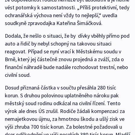
vést potomky k samostatnosti. „Příliš protektivní, tedy
ochranářská výchova není vždy to nejlepší,“ uvedla
soudkyně zpravodajka Kateřina Šimáčková.
Dodala, že nešlo o situaci, že by dívky vběhly přímo pod
auto a řidič by nebyl schopný na takovou situaci
reagovat. Případ se nyní vrací k Městskému soudu v
Brně, který jej částečně znovu projedná a zváží, zda o
finanční náhradě bude nadále rozhodovat trestní, nebo
civilní soud.
Dosud přiznaná částka v součtu přesáhla 280 tisíc
korun. S druhou polovinou uplatněného nároku pak
městský soud rodinu odkázal na civilní řízení. Tento
výrok ale dnes ÚS zrušil. Rodiče žádali kompenzaci za
nemajetkovou újmu, za hmotnou škodu a ušlý zisk ve
výši zhruba 700 tisíc korun. Za bolestné požadovali u
dcer odškodnění ve výši necelých 380 tisíc korun. Mladší