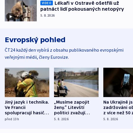
Lékaři v Ostravě ošetřili už
VIDEO
patnáct lidí pokousaných netopýry
5. 8. 2026
Evropský pohled
ČT24 každý den vybírá z obsahu publikovaného evropskými
veřejnými médii, členy Eurovize.
Jiný jazyk i technika.
„Musíme zapojit
Na Ukrajině j
Ve Francii
ženy.“ Litevští
zadržováni o
spolupracují hasiči z
politici zvažují
z více než 50 
různých zemí
dohodu o
Bojovali na s
před 13
h
5. 8. 2026
5. 8. 2026
demografii
Ruska