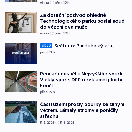
včera
před 12
h
Za dotační podvod ohledně
Technologického parku poslal soud
do vězení dva muže
včera
před 12
h
Sečteno: Pardubický kraj
VIDEO
před 13
h
Rencar neuspěl u Nejvyššího soudu.
Vleklý spor s DPP o reklamní plochu
končí
před 15
h
Částí území prošly bouřky se silným
větrem. Lámaly stromy a poničily
střechu
5. 8. 2026
5. 8. 2026