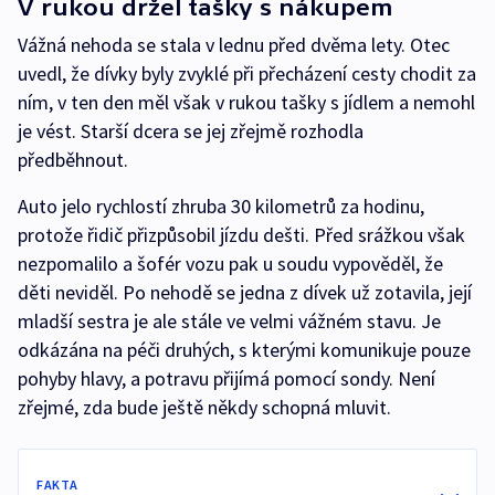
V rukou držel tašky s nákupem
Vážná nehoda se stala v lednu před dvěma lety. Otec
uvedl, že dívky byly zvyklé při přecházení cesty chodit za
ním, v ten den měl však v rukou tašky s jídlem a nemohl
je vést. Starší dcera se jej zřejmě rozhodla
předběhnout.
Auto jelo rychlostí zhruba 30 kilometrů za hodinu,
protože řidič přizpůsobil jízdu dešti. Před srážkou však
nezpomalilo a šofér vozu pak u soudu vypověděl, že
děti neviděl. Po nehodě se jedna z dívek už zotavila, její
mladší sestra je ale stále ve velmi vážném stavu. Je
odkázána na péči druhých, s kterými komunikuje pouze
pohyby hlavy, a potravu přijímá pomocí sondy. Není
zřejmé, zda bude ještě někdy schopná mluvit.
FAKTA