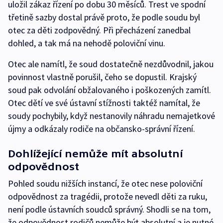
uložil zákaz řízení po dobu 30 měsíců. Trest ve spodní
třetině sazby dostal právě proto, že podle soudu byl
otec za děti zodpovědný. Při přecházení zanedbal
dohled, a tak má na nehodě poloviční vinu.
Otec ale namítl, že soud dostatečně nezdůvodnil, jakou
povinnost vlastně porušil, čeho se dopustil. Krajský
soud pak odvolání obžalovaného i poškozených zamítl.
Otec dětí ve své ústavní stížnosti taktéž namítal, že
soudy pochybily, když nestanovily náhradu nemajetkové
újmy a odkázaly rodiče na občansko-správní řízení.
Dohlížející nemůže mít absolutní
odpovědnost
Pohled soudu nižších instancí, že otec nese poloviční
odpovědnost za tragédii, protože nevedl děti za ruku,
není podle ústavních soudců správný. Shodli se na tom,
že odpovědnost rodičů nemůže být absolutní a je nutné