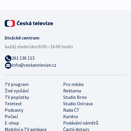
Divácké centrum
každý všední den:
8:00—16:00 hodin
261 136 113
info@ceskatelevize.cz
TV program
Pro média
Živé vysílání
Reklama
TV poplatky
Studio Brno
Teletext
Studio Ostrava
Podcasty
Rada ČT
Počasí
Kariéra
E-shop
Podávání námětů
Mobilní a TV aplikace
Časté dotazy