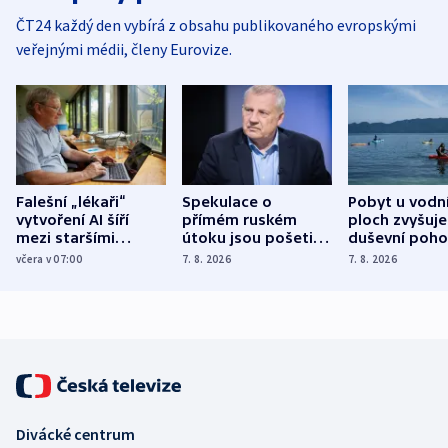
ČT24 každý den vybírá z obsahu publikovaného evropskými
veřejnými médii, členy Eurovize.
Falešní „lékaři“
Spekulace o
Pobyt u vodn
vytvoření AI šíří
přímém ruském
ploch zvyšuje
mezi staršími
útoku jsou pošetilé,
duševní poho
Poláky nebezpečné
míní estonský
ukázala
včera v 07:00
7. 8. 2026
7. 8. 2026
zdravotní rady
bezpečnostní
mezinárodní 
expert
Divácké centrum