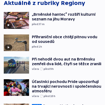
Aktuálně z rubriky
Regiony
„Brněnské hantec“ rozšíří kulturní
seznam na jihu Moravy
před 37
m
Příhraniční obce chtějí pitnou vodu
od sousedů
před 1
h
Při nehodě dvou aut na Brněnsku
zemřeli dva lidé, čtyři se těžce zranili
včera
před 9
h
Účastníci pochodu Pride upozorňují
na trvající nerovnosti i společenskou
atmosféru
včera
před 10
h