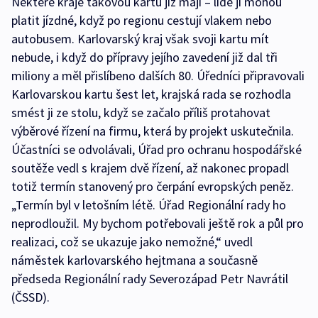
Některé kraje takovou kartu již mají – lidé jí mohou
platit jízdné, když po regionu cestují vlakem nebo
autobusem. Karlovarský kraj však svoji kartu mít
nebude, i když do přípravy jejího zavedení již dal tři
miliony a měl přislíbeno dalších 80. Úředníci připravovali
Karlovarskou kartu šest let, krajská rada se rozhodla
smést ji ze stolu, když se začalo příliš protahovat
výběrové řízení na firmu, která by projekt uskutečnila.
Účastníci se odvolávali, Úřad pro ochranu hospodářské
soutěže vedl s krajem dvě řízení, až nakonec propadl
totiž termín stanovený pro čerpání evropských peněz.
„Termín byl v letošním létě. Úřad Regionální rady ho
neprodloužil. My bychom potřebovali ještě rok a půl pro
realizaci, což se ukazuje jako nemožné,“ uvedl
náměstek karlovarského hejtmana a současně
předseda Regionální rady Severozápad Petr Navrátil
(ČSSD).