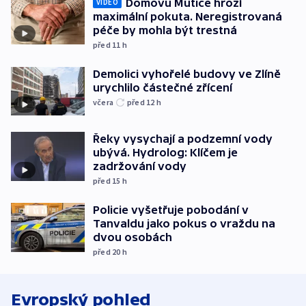
Domovu Mutice hrozí
VIDEO
maximální pokuta. Neregistrovaná
péče by mohla být trestná
před 11
h
Demolici vyhořelé budovy ve Zlíně
urychlilo částečné zřícení
včera
před 12
h
Řeky vysychají a podzemní vody
ubývá. Hydrolog: Klíčem je
zadržování vody
před 15
h
Policie vyšetřuje pobodání v
Tanvaldu jako pokus o vraždu na
dvou osobách
před 20
h
Evropský pohled