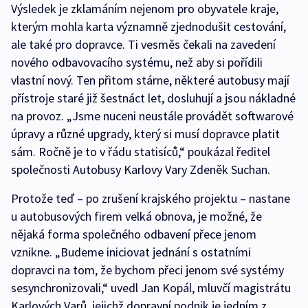
Výsledek je zklamáním nejenom pro obyvatele kraje,
kterým mohla karta významně zjednodušit cestování,
ale také pro dopravce. Ti vesměs čekali na zavedení
nového odbavovacího systému, než aby si pořídili
vlastní nový. Ten přitom stárne, některé autobusy mají
přístroje staré již šestnáct let, dosluhují a jsou nákladné
na provoz. „Jsme nuceni neustále provádět softwarové
úpravy a různé upgrady, který si musí dopravce platit
sám. Ročně je to v řádu statisíců,“ poukázal ředitel
společnosti Autobusy Karlovy Vary Zdeněk Suchan.
Protože teď – po zrušení krajského projektu – nastane
u autobusových firem velká obnova, je možné, že
nějaká forma společného odbavení přece jenom
vznikne. „Budeme iniciovat jednání s ostatními
dopravci na tom, že bychom přeci jenom své systémy
sesynchronizovali,“ uvedl Jan Kopál, mluvčí magistrátu
Karlových Varů, jejichž dopravní podnik je jedním z