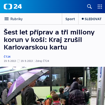
Sport
SLEDOVAT
Rubriky
Šest let příprav a tři miliony
korun v koši: Kraj zrušil
Karlovarskou kartu
ČT24
19. 9. 2013
19. 9. 2013
|
Zdroj:
ČT24