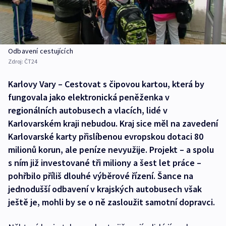
Odbavení cestujících
Zdroj:
ČT24
Karlovy Vary – Cestovat s čipovou kartou, která by
fungovala jako elektronická peněženka v
regionálních autobusech a vlacích, lidé v
Karlovarském kraji nebudou. Kraj sice měl na zavedení
Karlovarské karty přislíbenou evropskou dotaci 80
milionů korun, ale peníze nevyužije. Projekt – a spolu
s ním již investované tři miliony a šest let práce –
pohřbilo příliš dlouhé výběrové řízení. Šance na
jednodušší odbavení v krajských autobusech však
ještě je, mohli by se o ně zasloužit samotní dopravci.