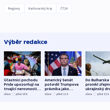
Regiony
Karlovarský kraj
ČT24
Výběr redakce
Účastníci pochodu
Americký Senát
Do Bulharska
Pride upozorňují na
potvrdil Trumpova
pronikl zřejm
trvající nerovnosti i
právníka jako
ukrajinský dr
společenskou
ministra
explodoval k
včera
před 10
h
včera
před 11
h
včera
před 12
h
atmosféru
spravedlnosti
od plynovod