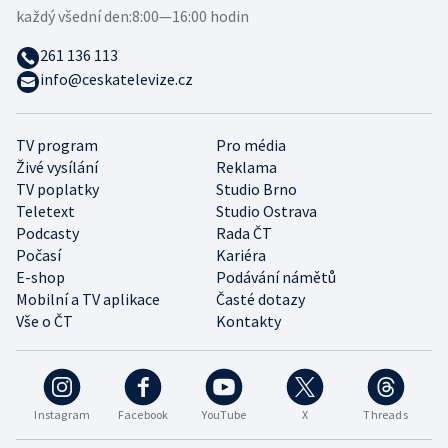
každý všední den:
8:00—16:00 hodin
261 136 113
info@ceskatelevize.cz
TV program
Pro média
Živé vysílání
Reklama
TV poplatky
Studio Brno
Teletext
Studio Ostrava
Podcasty
Rada ČT
Počasí
Kariéra
E-shop
Podávání námětů
Mobilní a TV aplikace
Časté dotazy
Vše o ČT
Kontakty
Instagram
Facebook
YouTube
X
Threads