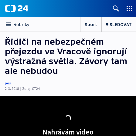
Sport
SLEDOVAT
Rubriky
Řidiči na nebezpečném
přejezdu ve Vracově ignorují
výstražná světla. Závory tam
ale nebudou
pes
2. 3. 2018
|
Zdroj:
ČT24
Nahrávám video