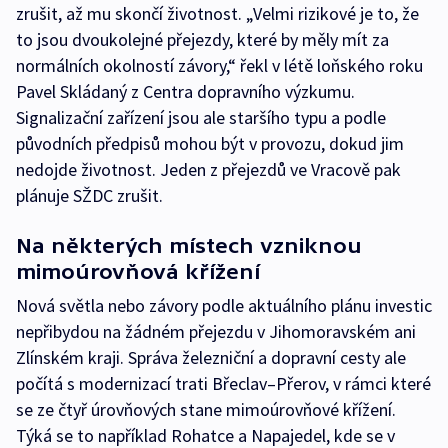
zrušit, až mu skončí životnost. „Velmi rizikové je to, že
to jsou dvoukolejné přejezdy, které by měly mít za
normálních okolností závory,“ řekl v létě loňského roku
Pavel Skládaný z Centra dopravního výzkumu.
Signalizační zařízení jsou ale staršího typu a podle
původních předpisů mohou být v provozu, dokud jim
nedojde životnost. Jeden z přejezdů ve Vracově pak
plánuje SŽDC zrušit.
Na některých místech vzniknou
mimoúrovňová křížení
Nová světla nebo závory podle aktuálního plánu investic
nepřibydou na žádném přejezdu v Jihomoravském ani
Zlínském kraji. Správa železniční a dopravní cesty ale
počítá s modernizací trati Břeclav–Přerov, v rámci které
se ze čtyř úrovňových stane mimoúrovňové křížení.
Týká se to například Rohatce a Napajedel, kde se v