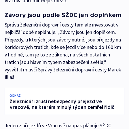
Vracova Jaromír Repík (nez.).
Závory jsou podle SŽDC jen doplňkem
Správa železniční dopravní cesty tam ale investovat v
nejbližší době neplánuje. „Závory jsou jen doplňkem.
Přejezdy, u kterých jsou závory nutné, jsou přejezdy na
koridorových tratích, kde se jezdí více nebo do 160 km
v hodině, tam je to ze zákona, na všech ostatních
tratích jsou hlavním typem zabezpečení světla,“
vysvětlil mluvčí Správy železniční dopravní cesty Marek
Illiaš.
ODKAZ
Železničáři zruší nebezpečný přejezd ve
Vracově, na kterém minulý týden zemřel řidič
Jeden z přejezdů ve Vracově naopak plánuje SŽDC