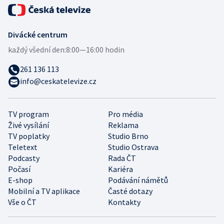
Divácké centrum
každý všední den:
8:00—16:00 hodin
261 136 113
info@ceskatelevize.cz
TV program
Pro média
Živé vysílání
Reklama
TV poplatky
Studio Brno
Teletext
Studio Ostrava
Podcasty
Rada ČT
Počasí
Kariéra
E-shop
Podávání námětů
Mobilní a TV aplikace
Časté dotazy
Vše o ČT
Kontakty