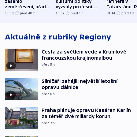
zasáhlo
kulturní politiky
rafinerii v
zemětřesení, úřady
vyzvaly profesní
Tatarstánu, 
hlásí přes sto obětí
organizace, spolky i
útočilo na mě
15:30
před 48
m
10:07
před 1
h
08:44
před 1
h
odbory
benzinky či s
WHO
Aktuálně z rubriky
Regiony
Cesta za světlem vede v Krumlově
francouzskou krajinomalbou
před 5
h
Silničáři zahájili největší letošní
opravu dálnice
před 6
h
Praha plánuje opravu Kasáren Karlín
za téměř dvě miliardy korun
před 7
h