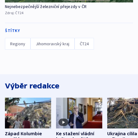
Nejnebezpečnější železniční přejezdy v ČR
Zdroj:
ČT24
ŠTÍTKY
Regiony
Jihomoravský kraj
ČT24
Výběr redakce
Západ Kolumbie
Ke stažení vládní
Ukrajina cílila