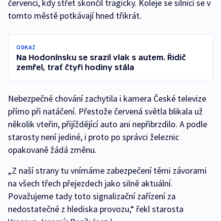
červenci, kdy střet skončil tragicky. Koleje se silnicí se v
tomto městě potkávají hned třikrát.
ODKAZ
Na Hodonínsku se srazil vlak s autem. Řidič
zemřel, trať čtyři hodiny stála
Nebezpečné chování zachytila i kamera České televize
přímo při natáčení. Přestože červená světla blikala už
několik vteřin, přijíždějící auto ani nepřibrzdilo. A podle
starosty není jediné, i proto po správci železnic
opakovaně žádá změnu.
„Z naší strany tu vnímáme zabezpečení těmi závorami
na všech třech přejezdech jako silně aktuální.
Považujeme tady toto signalizační zařízení za
nedostatečné z hlediska provozu,“ řekl starosta