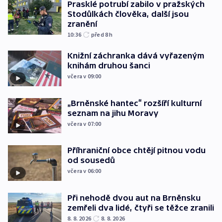
Prasklé potrubí zabilo v pražských
Stodůlkách člověka, další jsou
zranění
10:36
před 8
h
Knižní záchranka dává vyřazeným
knihám druhou šanci
včera v 09:00
„Brněnské hantec“ rozšíří kulturní
seznam na jihu Moravy
včera v 07:00
Příhraniční obce chtějí pitnou vodu
od sousedů
včera v 06:00
Při nehodě dvou aut na Brněnsku
zemřeli dva lidé, čtyři se těžce zranili
8. 8. 2026
8. 8. 2026