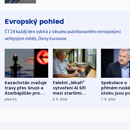
Evropský pohled
ČT24 každý den vybírá z obsahu publikovaného evropskými
veřejnými médii, členy Eurovize.
Kazachstán zvažuje
Falešní „lékaři“
Spekulace o
trasy přes Gruzii a
vytvoření AI šíří
přímém rusk
Ázerbájdžán pro
mezi staršími
útoku jsou po
vývoz ropy do
Poláky nebezpečné
míní estonsk
před 5
h
8. 8. 2026
7. 8. 2026
Evropy
zdravotní rady
bezpečnostn
expert