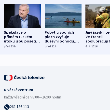
Spekulace o
Pobyt u vodních
Jiný jazyk i t
přímém ruském
ploch zvyšuje
Ve Francii
útoku jsou pošetilé,
duševní pohodu,
spolupracují h
míní estonský
ukázala
různých zemí
před 13
h
před 22
h
6. 8. 2026
bezpečnostní
mezinárodní studie
expert
Divácké centrum
každý všední den:
8:00—16:00 hodin
261 136 113