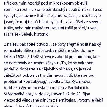
Při zkoumání vzorků pod mikroskopem objevili
semínko rostliny zvané bér vlašský neboli čimúza. Ta se
vyskytuje hlavně v Itálii. „To jsme zajásali, protože bylo
jasné, že majitel těch bot byl buď Ital a přišel ze severní
Itálie, nebo minimálně tou severní Itálií prošel,“ uvedl
František Šebek, historik.
Z nálezu badatelé odvodili, že boty zřejmě nosil italský
řemeslník. Během přestavby měšťanského domu v
letech 1538 až 1542 střevíce zahodil pod podlahu, kde
se dochovaly v suchém zásypu. „To, že se nakonec
podařilo dopátrat se nějakého příběhu, to je také
záležitost odbornosti a všímavosti lidí, kteří se tou
problematikou zabývají,“ uvedla Jitka Rychlíková,
ředitelka Východočeského muzea v Pardubicích.
Středověké boty budou vystavené až do 28. října
v expozici věnované pánům z Pernštejna. Potom je čeká
uložení do místního depozitáře.