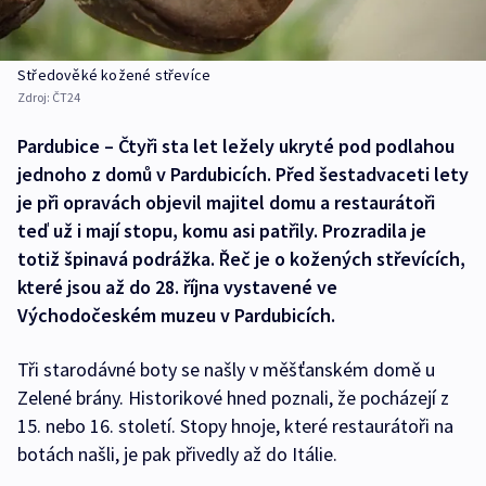
Středověké kožené střevíce
Zdroj:
ČT24
Pardubice – Čtyři sta let ležely ukryté pod podlahou
jednoho z domů v Pardubicích. Před šestadvaceti lety
je při opravách objevil majitel domu a restaurátoři
teď už i mají stopu, komu asi patřily. Prozradila je
totiž špinavá podrážka. Řeč je o kožených střevících,
které jsou až do 28. října vystavené ve
Východočeském muzeu v Pardubicích.
Tři starodávné boty se našly v měšťanském domě u
Zelené brány. Historikové hned poznali, že pocházejí z
15. nebo 16. století. Stopy hnoje, které restaurátoři na
botách našli, je pak přivedly až do Itálie.