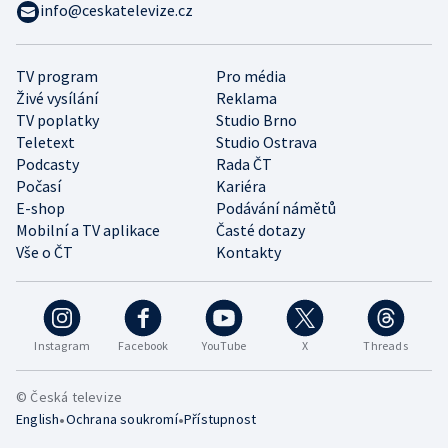
info@ceskatelevize.cz
TV program
Pro média
Živé vysílání
Reklama
TV poplatky
Studio Brno
Teletext
Studio Ostrava
Podcasty
Rada ČT
Počasí
Kariéra
E-shop
Podávání námětů
Mobilní a TV aplikace
Časté dotazy
Vše o ČT
Kontakty
Instagram
Facebook
YouTube
X
Threads
© Česká televize
•
•
English
Ochrana soukromí
Přístupnost