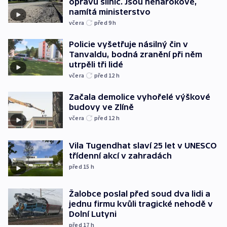
opravu silnic. Jsou nenárokové,
namítá ministerstvo
včera
před 9
h
Policie vyšetřuje násilný čin v
Tanvaldu, bodná zranění při něm
utrpěli tři lidé
včera
před 12
h
Začala demolice vyhořelé výškové
budovy ve Zlíně
včera
před 12
h
Vila Tugendhat slaví 25 let v UNESCO
třídenní akcí v zahradách
před 15
h
Žalobce poslal před soud dva lidi a
jednu firmu kvůli tragické nehodě v
Dolní Lutyni
před 17
h