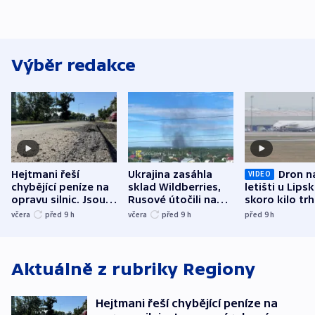
Výběr redakce
Hejtmani řeší
Ukrajina zasáhla
Dron n
VIDEO
chybějící peníze na
sklad Wildberries,
letišti u Lips
opravu silnic. Jsou
Rusové útočili na
skoro kilo trh
nenárokové, namítá
trh, hasiče či
indicie ukazuj
včera
před 9
h
včera
před 9
h
před 9
h
ministerstvo
stadion
Rusko
Aktuálně z rubriky
Regiony
Hejtmani řeší chybějící peníze na