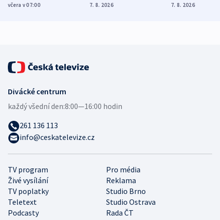
Poláky nebezpečné
míní estonský
ukázala
včera v 07:00
7. 8. 2026
7. 8. 2026
zdravotní rady
bezpečnostní
mezinárodní 
expert
Divácké centrum
každý všední den:
8:00—16:00 hodin
261 136 113
info@ceskatelevize.cz
TV program
Pro média
Živé vysílání
Reklama
TV poplatky
Studio Brno
Teletext
Studio Ostrava
Podcasty
Rada ČT