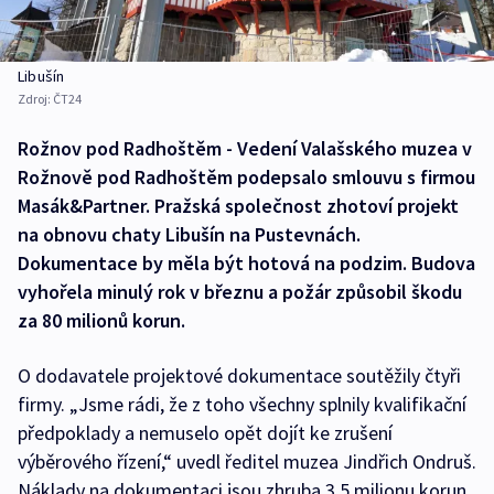
Libušín
Zdroj:
ČT24
Rožnov pod Radhoštěm - Vedení Valašského muzea v
Rožnově pod Radhoštěm podepsalo smlouvu s firmou
Masák&Partner. Pražská společnost zhotoví projekt
na obnovu chaty Libušín na Pustevnách.
Dokumentace by měla být hotová na podzim. Budova
vyhořela minulý rok v březnu a požár způsobil škodu
za 80 milionů korun.
O dodavatele projektové dokumentace soutěžily čtyři
firmy. „Jsme rádi, že z toho všechny splnily kvalifikační
předpoklady a nemuselo opět dojít ke zrušení
výběrového řízení,“ uvedl ředitel muzea Jindřich Ondruš.
Náklady na dokumentaci jsou zhruba 3,5 milionu korun.