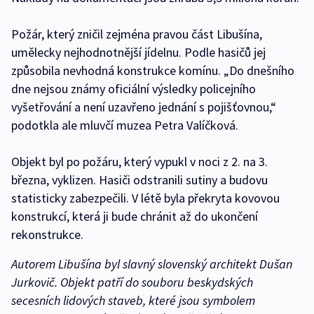
Požár, který zničil zejména pravou část Libušína,
umělecky nejhodnotnější jídelnu. Podle hasičů jej
způsobila nevhodná konstrukce komínu. „Do dnešního
dne nejsou známy oficiální výsledky policejního
vyšetřování a není uzavřeno jednání s pojišťovnou,“
podotkla ale mluvčí muzea Petra Valíčková.
Objekt byl po požáru, který vypukl v noci z 2. na 3.
března, vyklizen. Hasiči odstranili sutiny a budovu
statisticky zabezpečili. V létě byla překryta kovovou
konstrukcí, která ji bude chránit až do ukončení
rekonstrukce.
Autorem Libušína byl slavný slovenský architekt Dušan
Jurkovič. Objekt patří do souboru beskydských
secesních lidových staveb, které jsou symbolem