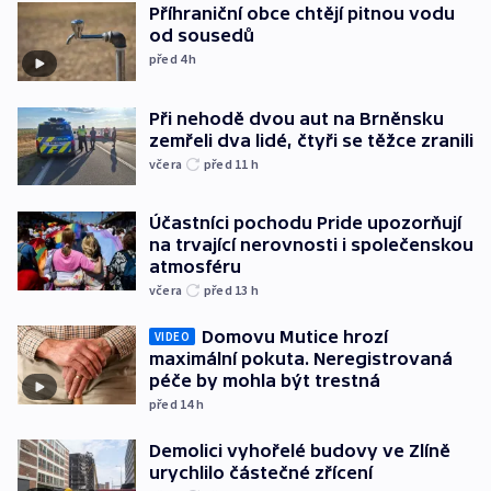
Příhraniční obce chtějí pitnou vodu
od sousedů
před 4
h
Při nehodě dvou aut na Brněnsku
zemřeli dva lidé, čtyři se těžce zranili
včera
před 11
h
Účastníci pochodu Pride upozorňují
na trvající nerovnosti i společenskou
atmosféru
včera
před 13
h
Domovu Mutice hrozí
VIDEO
maximální pokuta. Neregistrovaná
péče by mohla být trestná
před 14
h
Demolici vyhořelé budovy ve Zlíně
urychlilo částečné zřícení