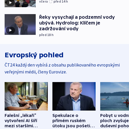
včera
před 14
h
Řeky vysychají a podzemní vody
ubývá. Hydrolog: Klíčem je
zadržování vody
před 18
h
Evropský pohled
ČT24 každý den vybírá z obsahu publikovaného evropskými
veřejnými médii, členy Eurovize.
Falešní „lékaři“
Spekulace o
Pobyt u vodn
vytvoření AI šíří
přímém ruském
ploch zvyšuje
mezi staršími
útoku jsou pošetilé,
duševní poho