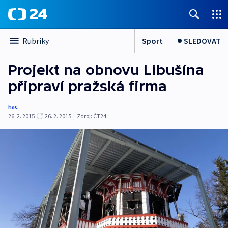
Sport
SLEDOVAT
Rubriky
Projekt na obnovu Libušína
připraví pražská firma
hac
26. 2. 2015
26. 2. 2015
|
Zdroj:
ČT24