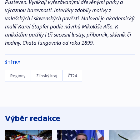
Pusteven. Vynikají vyřezávanými dřevěnými prvky a
výraznou barevností. Interiéry zdobily motivy z
valašských i slovenských pověstí. Maloval je akademický
malíř Karel Štapfer podle návrhů Mikoláše Alše. K
unikátům patřily i tři secesní lustry, příborník, skleník či
hodiny. Chata fungovala od roku 1899.
ŠTÍTKY
Regiony
Zlínský kraj
ČT24
Výběr redakce