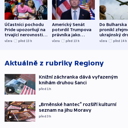
Účastníci pochodu
Americký Senát
Do Bulharska
Pride upozorňují na
potvrdil Trumpova
pronikl zřejm
trvající nerovnosti i
právníka jako
ukrajinský dr
společenskou
ministra
explodoval k
včera
před 13
h
včera
před 13
h
včera
před 14
h
atmosféru
spravedlnosti
od plynovod
Aktuálně z rubriky
Regiony
Knižní záchranka dává vyřazeným
knihám druhou šanci
před 1
h
„Brněnské hantec“ rozšíří kulturní
seznam na jihu Moravy
před 3
h