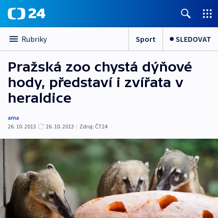
Sport
SLEDOVAT
Rubriky
Pražská zoo chystá dýňové
hody, představí i zvířata v
heraldice
ama
26. 10. 2013
26. 10. 2013
|
Zdroj:
ČT24