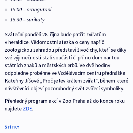
15:00 – orangutani
15:30 – surikaty
Sváteční pondělí 28. října bude patřit zvířatům
v heraldice. Vědomostní stezka o ceny napříč
zoologickou zahradou představí živočichy, kteří se díky
své výjimečnosti stali součástí či přímo dominantou
státních znaků a městských erbů. Ve dvě hodiny
odpoledne proběhne ve Vzdělávacím centru přednáška
Kateřiny Jíšové „Proč je lev králem zvířat“, během které
návštěvníci objeví pozoruhodný svět zvířecí symboliky.
Přehledný program akcí v Zoo Praha až do konce roku
najdete
ZDE
.
ŠTÍTKY