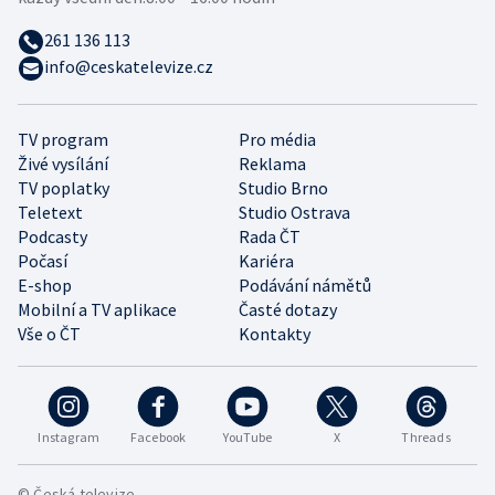
261 136 113
info@ceskatelevize.cz
TV program
Pro média
Živé vysílání
Reklama
TV poplatky
Studio Brno
Teletext
Studio Ostrava
Podcasty
Rada ČT
Počasí
Kariéra
E-shop
Podávání námětů
Mobilní a TV aplikace
Časté dotazy
Vše o ČT
Kontakty
Instagram
Facebook
YouTube
X
Threads
© Česká televize