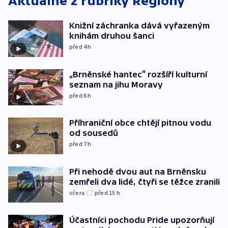
Aktuálně z rubriky
Regiony
Knižní záchranka dává vyřazeným
knihám druhou šanci
před 4
h
„Brněnské hantec“ rozšíří kulturní
seznam na jihu Moravy
před 6
h
Příhraniční obce chtějí pitnou vodu
od sousedů
před 7
h
Při nehodě dvou aut na Brněnsku
zemřeli dva lidé, čtyři se těžce zranili
včera
před 15
h
Účastníci pochodu Pride upozorňují