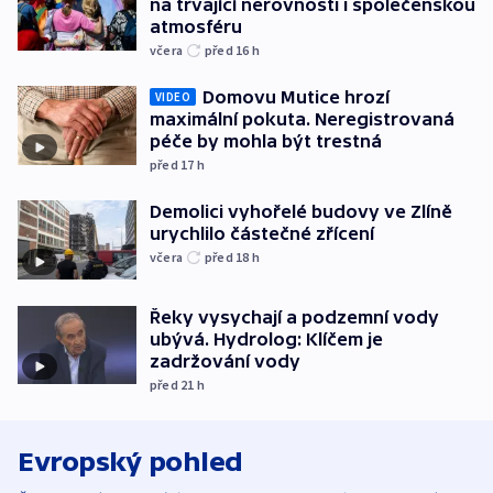
na trvající nerovnosti i společenskou
atmosféru
včera
před 16
h
Domovu Mutice hrozí
VIDEO
maximální pokuta. Neregistrovaná
péče by mohla být trestná
před 17
h
Demolici vyhořelé budovy ve Zlíně
urychlilo částečné zřícení
včera
před 18
h
Řeky vysychají a podzemní vody
ubývá. Hydrolog: Klíčem je
zadržování vody
před 21
h
Evropský pohled