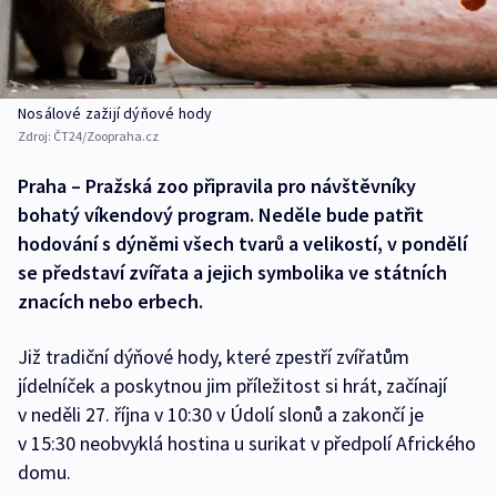
Nosálové zažijí dýňové hody
Zdroj:
ČT24/Zoopraha.cz
Praha – Pražská zoo připravila pro návštěvníky
bohatý víkendový program. Neděle bude patřit
hodování s dýněmi všech tvarů a velikostí, v pondělí
se představí zvířata a jejich symbolika ve státních
znacích nebo erbech.
Již tradiční dýňové hody, které zpestří zvířatům
jídelníček a poskytnou jim příležitost si hrát, začínají
v neděli 27. října v 10:30 v Údolí slonů a zakončí je
v 15:30 neobvyklá hostina u surikat v předpolí Afrického
domu.