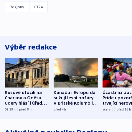
Regiony
ČT24
Výběr redakce
Rusové útočili na
Kanadu i Evropu dál
Účastníci po
Charkov a Oděsu.
sužují lesní požáry.
Pride upozorň
Údery hlásí i úřady v
V Britské Kolumbii
trvající nerov
Bělgorodu
evakuovali tisíce lidí
společensko
08:39
před 8
m
před 4
h
včera
před 16
h
atmosféru