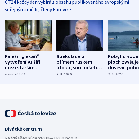
ČT24 každý den vybírá z obsahu publikovaného evropskými
veřejnými médii, členy Eurovize.
Falešní „lékaři“
Spekulace o
Pobyt u vodn
vytvoření AI šíří
přímém ruském
ploch zvyšuje
mezi staršími
útoku jsou pošetilé,
duševní poho
Poláky nebezpečné
míní estonský
ukázala
včera v 07:00
7. 8. 2026
7. 8. 2026
zdravotní rady
bezpečnostní
mezinárodní 
expert
Divácké centrum
každý všední den:
8:00—16:00 hodin