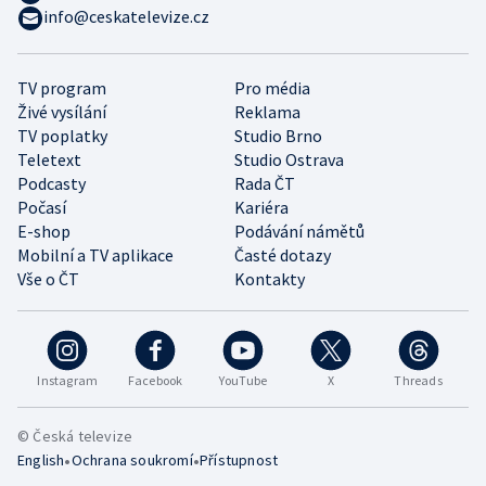
info@ceskatelevize.cz
TV program
Pro média
Živé vysílání
Reklama
TV poplatky
Studio Brno
Teletext
Studio Ostrava
Podcasty
Rada ČT
Počasí
Kariéra
E-shop
Podávání námětů
Mobilní a TV aplikace
Časté dotazy
Vše o ČT
Kontakty
Instagram
Facebook
YouTube
X
Threads
© Česká televize
•
•
English
Ochrana soukromí
Přístupnost