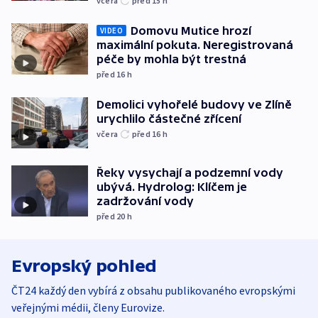
včera
před 15
h
Domovu Mutice hrozí
VIDEO
maximální pokuta. Neregistrovaná
péče by mohla být trestná
před 16
h
Demolici vyhořelé budovy ve Zlíně
urychlilo částečné zřícení
včera
před 16
h
Řeky vysychají a podzemní vody
ubývá. Hydrolog: Klíčem je
zadržování vody
před 20
h
Evropský pohled
ČT24 každý den vybírá z obsahu publikovaného evropskými
veřejnými médii, členy Eurovize.