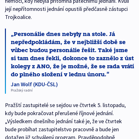
nemoci, kdy nebyla přítomna pátečnímu jednání. Kvůli
její nepřítomnosti jednání opustili předčasně zástupci
Trojkoalice.
Personálie dnes nebyly na stole. Já
nepředpokládám, že v nejbližší době se
vůbec budou personálie řešit. Také jsme
si tam dnes řekli, dokonce to zaznělo z úst
kolegy z ANO, že je možné, že se rada vrátí
do plného složení v lednu únoru.
Jan Wolf (KDU-ČSL)
Pražský radní
Pražští zastupitelé se sejdou ve čtvrtek 5. listopadu,
kdy bude pokračovat přerušené říjnové jednání.
„Výsledkem dnešního jednání také je, že ve čtvrtek
bude probíhat zastupitelstvo pracovně a bude jen
dotažen již schválený program. Pravděpodobně