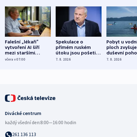
Falešní „lékaři“
Spekulace o
Pobyt u vodn
vytvoření AI šíří
přímém ruském
ploch zvyšuje
mezi staršími
útoku jsou pošetilé,
duševní poho
Poláky nebezpečné
míní estonský
ukázala
včera v 07:00
7. 8. 2026
7. 8. 2026
zdravotní rady
bezpečnostní
mezinárodní 
expert
Divácké centrum
každý všední den:
8:00—16:00 hodin
261 136 113