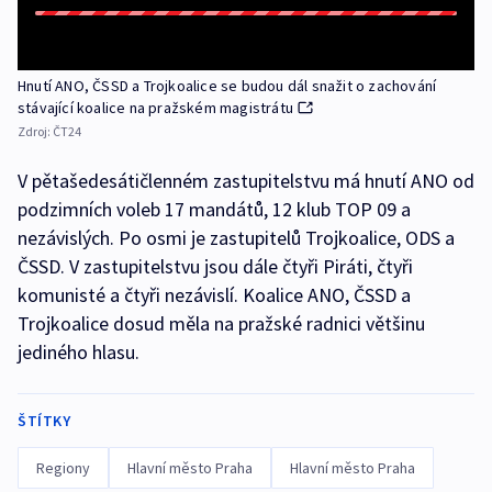
Hnutí ANO, ČSSD a Trojkoalice se budou dál snažit o zachování
stávající koalice na pražském magistrátu
Zdroj:
ČT24
V pětašedesátičlenném zastupitelstvu má hnutí ANO od
podzimních voleb 17 mandátů, 12 klub TOP 09 a
nezávislých. Po osmi je zastupitelů Trojkoalice, ODS a
ČSSD. V zastupitelstvu jsou dále čtyři Piráti, čtyři
komunisté a čtyři nezávislí. Koalice ANO, ČSSD a
Trojkoalice dosud měla na pražské radnici většinu
jediného hlasu.
ŠTÍTKY
Regiony
Hlavní město Praha
Hlavní město Praha