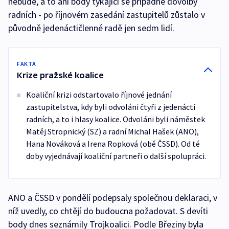
nebude, a to ani body týkající se případné dovolby
radních - po říjnovém zasedání zastupitelů zůstalo v
původně jedenáctičlenné radě jen sedm lidí.
FAKTA
Krize pražské koalice
Koaliční krizi odstartovalo říjnové jednání
zastupitelstva, kdy byli odvoláni čtyři z jedenácti
radních, a to i hlasy koalice. Odvoláni byli náměstek
Matěj Stropnický (SZ) a radní Michal Hašek (ANO),
Hana Nováková a Irena Ropková (obě ČSSD). Od té
doby vyjednávají koaliční partneři o další spolupráci.
ANO a ČSSD v pondělí podepsaly společnou deklaraci, v
níž uvedly, co chtějí do budoucna požadovat. S devíti
body dnes seznámily Trojkoalici. Podle Březiny byla