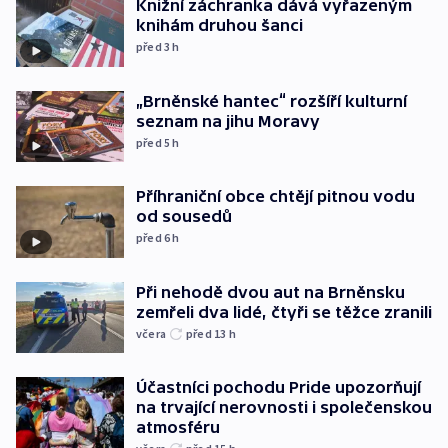
Knižní záchranka dává vyřazeným
knihám druhou šanci
před 3
h
„Brněnské hantec“ rozšíří kulturní
seznam na jihu Moravy
před 5
h
Příhraniční obce chtějí pitnou vodu
od sousedů
před 6
h
Při nehodě dvou aut na Brněnsku
zemřeli dva lidé, čtyři se těžce zranili
včera
před 13
h
Účastníci pochodu Pride upozorňují
na trvající nerovnosti i společenskou
atmosféru