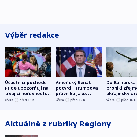
Výběr redakce
Účastníci pochodu
Americký Senát
Do Bulharska
Pride upozorňují na
potvrdil Trumpova
pronikl zřejm
trvající nerovnosti i
právníka jako
ukrajinský dr
společenskou
ministra
explodoval k
včera
před 15
h
včera
před 15
h
včera
před 16
h
atmosféru
spravedlnosti
od plynovod
Aktuálně z rubriky
Regiony