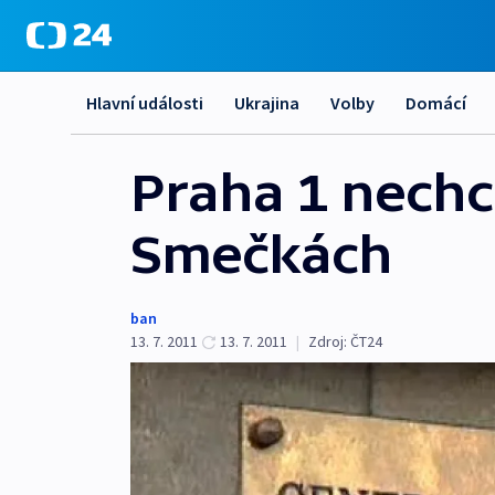
Hlavní události
Ukrajina
Volby
Domácí
Praha 1 nech
Smečkách
ban
13. 7. 2011
13. 7. 2011
|
Zdroj:
ČT24