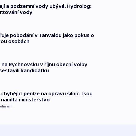
jí a podzemní vody ubývá. Hydrolog:
držování vody
třuje pobodání v Tanvaldu jako pokus o
vou osobách
 na Rychnovsku v říjnu obecní volby
estavili kandidátku
 chybějící peníze na opravu silnic. Jsou
namítá ministerstvo
odinami