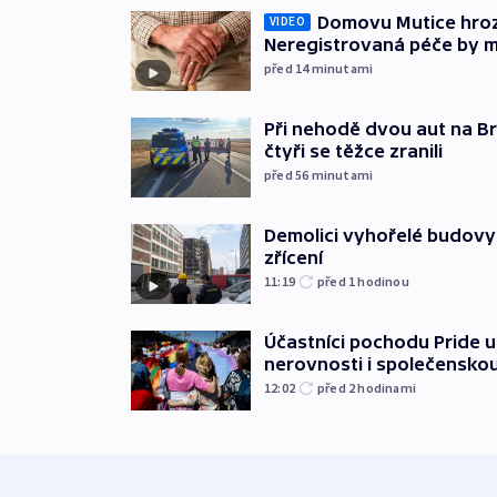
Domovu Mutice hroz
VIDEO
Neregistrovaná péče by m
před 14
minutami
Při nehodě dvou aut na Br
čtyři se těžce zranili
před 56
minutami
Demolici vyhořelé budovy 
zřícení
11:19
před 1
hodinou
Účastníci pochodu Pride up
nerovnosti i společensko
12:02
před 2
hodinami