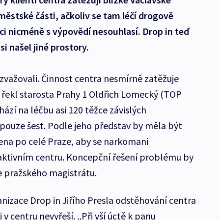
městské části, ačkoliv se tam léčí drogově
íci nicméně s výpovědí nesouhlasí. Drop in teď
i našel jiné prostory.
važovali. Činnost centra nesmírně zatěžuje
 řekl starosta Prahy 1 Oldřich Lomecký (TOP
hází na léčbu asi 120 těžce závislých
 pouze šest. Podle jeho představ by měla být
na po celé Praze, aby se narkomani
traktivním centru. Koncepční řešení problému by
 pražského magistrátu.
nizace Drop in Jiřího Presla odstěhování centra
v centru nevyřeší. „Při vší úctě k panu