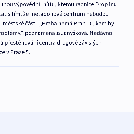
ouhou výpovědní lhůtu, kterou radnice Drop inu
tat s tím, že metadonové centrum nebudou
ší městské části. „Praha nemá Prahu 0, kam by
roblémy,“ poznamenala Janýšková. Nedávno
tů přestěhování centra drogově závislých
e v Praze 5.