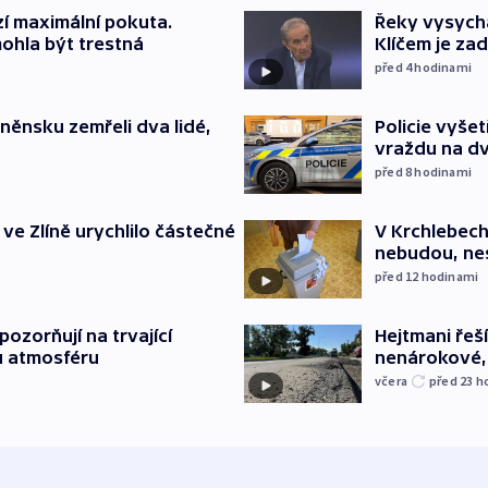
í maximální pokuta.
Řeky vysycha
ohla být trestná
Klíčem je za
před 4
hodinami
něnsku zemřeli dva lidé,
Policie vyše
vraždu na d
před 8
hodinami
ve Zlíně urychlilo částečné
V Krchlebech
nebudou, nes
před 12
hodinami
ozorňují na trvající
Hejtmani řeší
u atmosféru
nenárokové, 
včera
před 23
h