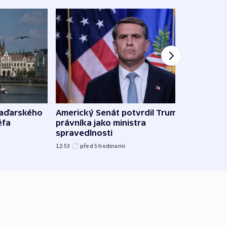
maďarského
Americký Senát potvrdil Trumpova
Ruský
éfa
právníka jako ministra
čtyři 
spravedlnosti
08:20
12:53
před 5
hodinami