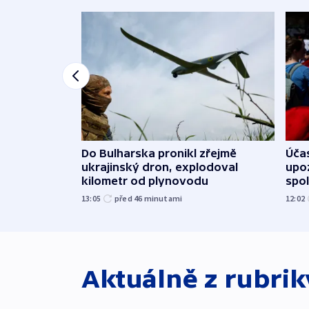
Do Bulharska pronikl zřejmě
Účas
ukrajinský dron, explodoval
upoz
kilometr od plynovodu
spo
13:05
před 46
minutami
12:02
Aktuálně z rubri