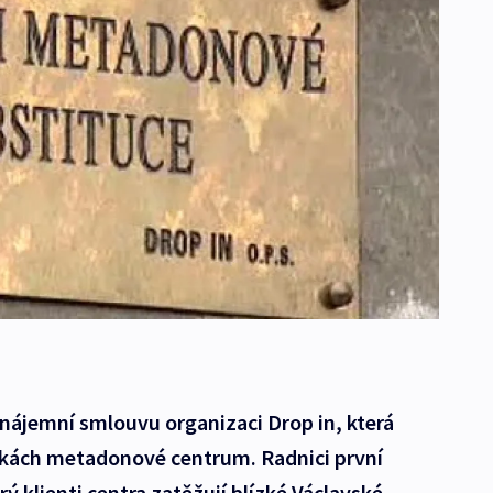
nájemní smlouvu organizaci Drop in, která
čkách metadonové centrum. Radnici první
rý klienti centra zatěžují blízké Václavské