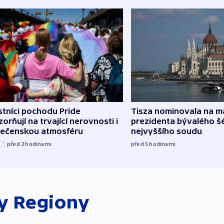
tníci pochodu Pride
Tisza nominovala na 
orňují na trvající nerovnosti i
prezidenta bývalého š
lečenskou atmosféru
nejvyššího soudu
před 2
hodinami
před 5
hodinami
ky
Regiony