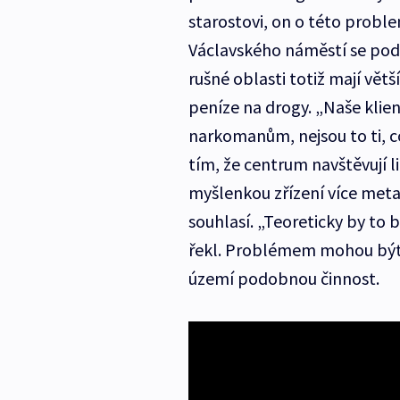
starostovi, on o této probl
Václavského náměstí se podl
rušné oblasti totiž mají vě
peníze na drogy. „Naše kli
narkomanům, nejsou to ti, co
tím, že centrum navštěvují li
myšlenkou zřízení více me
souhlasí. „Teoreticky by to b
řekl. Problémem mohou být 
území podobnou činnost.