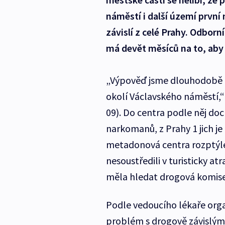
náměstí i další území první 
závislí z celé Prahy. Odborn
má devět měsíců na to, aby s
„Výpověď jsme dlouhodobě z
okolí Václavského náměstí,“
09). Do centra podle něj doc
narkomanů, z Prahy 1 jich je
metadonová centra rozptýle
nesoustředili v turisticky a
měla hledat drogová komise
Podle vedoucího lékaře orga
problém s drogově závislými 