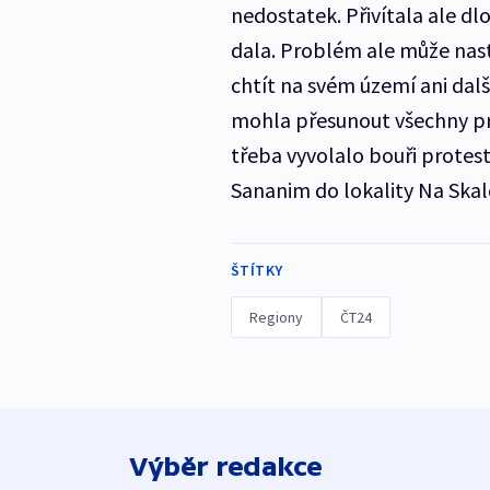
nedostatek. Přivítala ale dl
dala. Problém ale může nas
chtít na svém území ani dal
mohla přesunout všechny p
třeba vyvolalo bouři protes
Sananim do lokality Na Skalc
ŠTÍTKY
Regiony
ČT24
Výběr redakce