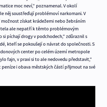
ematice moc neví,“ poznamenal. V okolí
e něj soustřeďují problémoví narkomani. V
tší možnost získat krádežemi nebo žebráním
entela ale nepatří k těmto problémovým
 si píchají drogy v podchodech,“ zdůraznil s
dé, kteří se pokoušejí o návrat do společnosti. S
tadonových center po celém území metropole
ylo fajn, v praxi si to ale nedovedu představit,“
peníze i obava městských částí přijmout na své