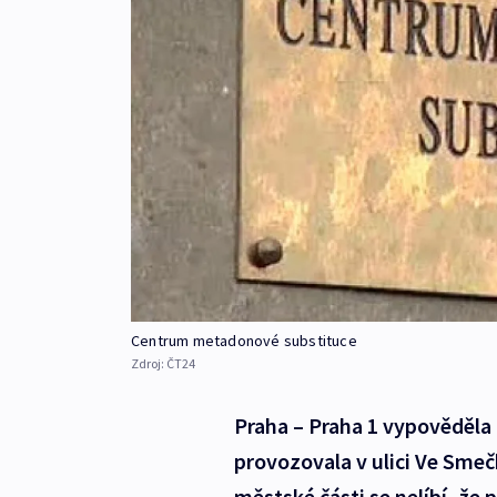
Centrum metadonové substituce
Zdroj:
ČT24
Praha – Praha 1 vypověděla 
provozovala v ulici Ve Sme
městské části se nelíbí, že p