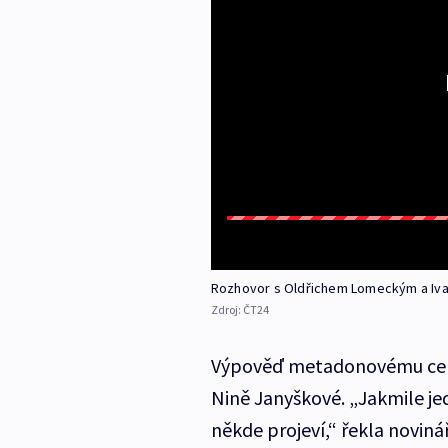
Rozhovor s Oldřichem Lomeckým a I
Zdroj:
ČT24
Výpověď metadonovému centr
Nině Janyškové. „Jakmile je
někde projeví,“ řekla novin