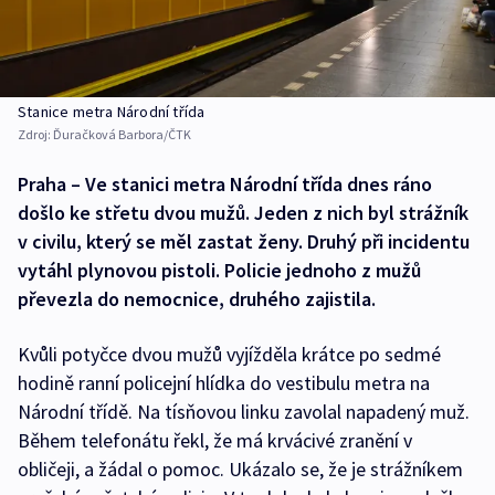
Stanice metra Národní třída
Zdroj:
Ďuračková Barbora/ČTK
Praha – Ve stanici metra Národní třída dnes ráno
došlo ke střetu dvou mužů. Jeden z nich byl strážník
v civilu, který se měl zastat ženy. Druhý při incidentu
vytáhl plynovou pistoli. Policie jednoho z mužů
převezla do nemocnice, druhého zajistila.
Kvůli potyčce dvou mužů vyjížděla krátce po sedmé
hodině ranní policejní hlídka do vestibulu metra na
Národní třídě. Na tísňovou linku zavolal napadený muž.
Během telefonátu řekl, že má krvácivé zranění v
obličeji, a žádal o pomoc. Ukázalo se, že je strážníkem