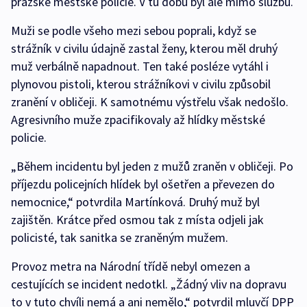
pražské městské policie. V tu dobu byl ale mimo službu.
Muži se podle všeho mezi sebou poprali, když se
strážník v civilu údajně zastal ženy, kterou měl druhý
muž verbálně napadnout. Ten také posléze vytáhl i
plynovou pistoli, kterou strážníkovi v civilu způsobil
zranění v obličeji. K samotnému výstřelu však nedošlo.
Agresivního muže zpacifikovaly až hlídky městské
policie.
„Během incidentu byl jeden z mužů zraněn v obličeji. Po
příjezdu policejních hlídek byl ošetřen a převezen do
nemocnice,“ potvrdila Martínková. Druhý muž byl
zajištěn. Krátce před osmou tak z místa odjeli jak
policisté, tak sanitka se zraněným mužem.
Provoz metra na Národní třídě nebyl omezen a
cestujících se incident nedotkl. „Žádný vliv na dopravu
to v tuto chvíli nemá a ani nemělo,“ potvrdil mluvčí DPP