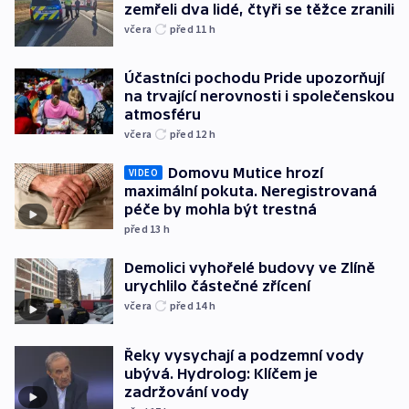
zemřeli dva lidé, čtyři se těžce zranili
včera
před 11
h
Účastníci pochodu Pride upozorňují
na trvající nerovnosti i společenskou
atmosféru
včera
před 12
h
Domovu Mutice hrozí
VIDEO
maximální pokuta. Neregistrovaná
péče by mohla být trestná
před 13
h
Demolici vyhořelé budovy ve Zlíně
urychlilo částečné zřícení
včera
před 14
h
Řeky vysychají a podzemní vody
ubývá. Hydrolog: Klíčem je
zadržování vody