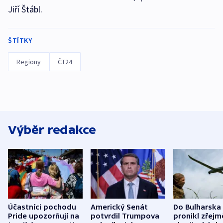
Jiří Štábl.
ŠTÍTKY
Regiony
ČT24
Výběr redakce
Účastníci pochodu
Americký Senát
Do Bulharska
Pride upozorňují na
potvrdil Trumpova
pronikl zřejm