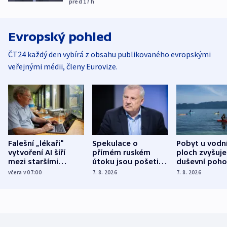
před 17
h
Evropský pohled
ČT24 každý den vybírá z obsahu publikovaného evropskými
veřejnými médii, členy Eurovize.
Falešní „lékaři“
Spekulace o
Pobyt u vodn
vytvoření AI šíří
přímém ruském
ploch zvyšuje
mezi staršími
útoku jsou pošetilé,
duševní poho
Poláky nebezpečné
míní estonský
ukázala
včera v 07:00
7. 8. 2026
7. 8. 2026
zdravotní rady
bezpečnostní
mezinárodní 
expert