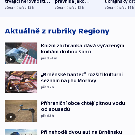
trvající nerovnosti i
právníka jako
ukrajinský dr
společenskou
ministra
explodoval k
včera
před 12
h
včera
před 13
h
včera
před 14
h
atmosféru
spravedlnosti
od plynovod
Aktuálně z rubriky
Regiony
Knižní záchranka dává vyřazeným
knihám druhou šanci
před 54
m
„Brněnské hantec“ rozšíří kulturní
seznam na jihu Moravy
před 2
h
Příhraniční obce chtějí pitnou vodu
od sousedů
před 3
h
Při nehodě dvou aut na Brněnsku