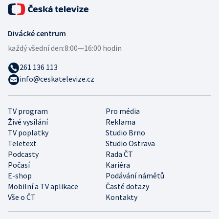
Divácké centrum
každý všední den:
8:00—16:00 hodin
261 136 113
info@ceskatelevize.cz
TV program
Pro média
Živé vysílání
Reklama
TV poplatky
Studio Brno
Teletext
Studio Ostrava
Podcasty
Rada ČT
Počasí
Kariéra
E-shop
Podávání námětů
Mobilní a TV aplikace
Časté dotazy
Vše o ČT
Kontakty