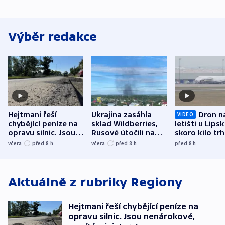
Výběr redakce
Hejtmani řeší
Ukrajina zasáhla
Dron n
VIDEO
chybějící peníze na
sklad Wildberries,
letišti u Lips
opravu silnic. Jsou
Rusové útočili na
skoro kilo trh
nenárokové, namítá
trh, hasiče či
indicie ukazuj
včera
před 8
h
včera
před 8
h
před 8
h
ministerstvo
stadion
Rusko
Aktuálně z rubriky
Regiony
Hejtmani řeší chybějící peníze na
opravu silnic. Jsou nenárokové,