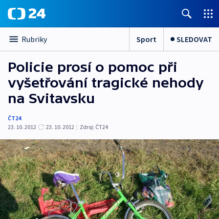
Sport
SLEDOVAT
Rubriky
Policie prosí o pomoc při
vyšetřování tragické nehody
na Svitavsku
ČT24
23. 10. 2012
23. 10. 2012
|
Zdroj:
ČT24