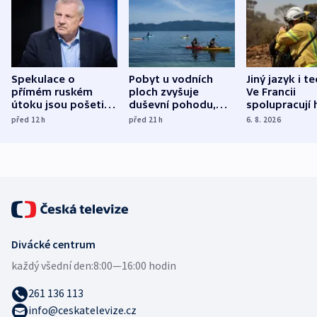
Spekulace o
Pobyt u vodních
Jiný jazyk i t
přímém ruském
ploch zvyšuje
Ve Francii
útoku jsou pošetilé,
duševní pohodu,
spolupracují h
míní estonský
ukázala
různých zemí
před 12
h
před 21
h
6. 8. 2026
bezpečnostní
mezinárodní studie
expert
Divácké centrum
každý všední den:
8:00—16:00 hodin
261 136 113
info@ceskatelevize.cz