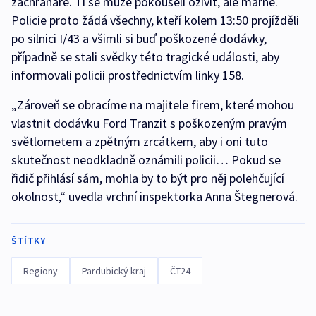
záchranáře. Ti se muže pokoušeli oživit, ale marně.
Policie proto žádá všechny, kteří kolem 13:50 projížděli
po silnici I/43 a všimli si buď poškozené dodávky,
případně se stali svědky této tragické události, aby
informovali policii prostřednictvím linky 158.
„Zároveň se obracíme na majitele firem, které mohou
vlastnit dodávku Ford Tranzit s poškozeným pravým
světlometem a zpětným zrcátkem, aby i oni tuto
skutečnost neodkladně oznámili policii… Pokud se
řidič přihlásí sám, mohla by to být pro něj polehčující
okolnost,“ uvedla vrchní inspektorka Anna Štegnerová.
ŠTÍTKY
Regiony
Pardubický kraj
ČT24