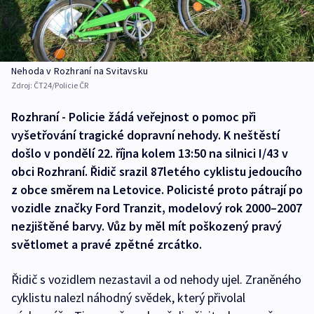
Nehoda v Rozhraní na Svitavsku
Zdroj:
ČT24/Policie ČR
Rozhraní - Policie žádá veřejnost o pomoc při
vyšetřování tragické dopravní nehody. K neštěstí
došlo v pondělí 22. října kolem 13:50 na silnici I/43 v
obci Rozhraní. Řidič srazil 87letého cyklistu jedoucího
z obce směrem na Letovice. Policisté proto pátrají po
vozidle značky Ford Tranzit, modelový rok 2000–2007
nezjištěné barvy. Vůz by měl mít poškozený pravý
světlomet a pravé zpětné zrcátko.
Řidič s vozidlem nezastavil a od nehody ujel. Zraněného
cyklistu nalezl náhodný svědek, který přivolal