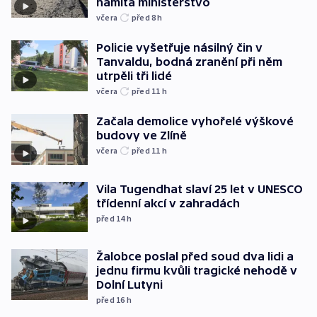
namítá ministerstvo
včera
před 8
h
Policie vyšetřuje násilný čin v
Tanvaldu, bodná zranění při něm
utrpěli tři lidé
včera
před 11
h
Začala demolice vyhořelé výškové
budovy ve Zlíně
včera
před 11
h
Vila Tugendhat slaví 25 let v UNESCO
třídenní akcí v zahradách
před 14
h
Žalobce poslal před soud dva lidi a
jednu firmu kvůli tragické nehodě v
Dolní Lutyni
před 16
h