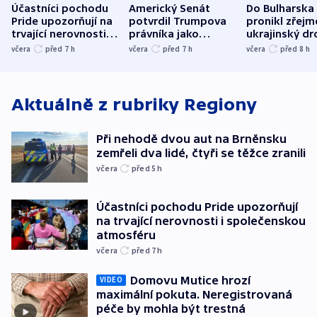
Účastníci pochodu
Americký Senát
Do Bulharska
Pride upozorňují na
potvrdil Trumpova
pronikl zřejm
trvající nerovnosti i
právníka jako
ukrajinský dr
společenskou
ministra
explodoval k
včera
před 7
h
včera
před 7
h
včera
před 8
h
atmosféru
spravedlnosti
od plynovod
Aktuálně z rubriky
Regiony
Při nehodě dvou aut na Brněnsku
zemřeli dva lidé, čtyři se těžce zranili
včera
před 5
h
Účastníci pochodu Pride upozorňují
na trvající nerovnosti i společenskou
atmosféru
včera
před 7
h
Domovu Mutice hrozí
VIDEO
maximální pokuta. Neregistrovaná
péče by mohla být trestná