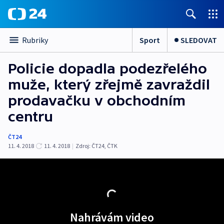
Sport
SLEDOVAT
Rubriky
Policie dopadla podezřelého
muže, který zřejmě zavraždil
prodavačku v obchodním
centru
ČT24
11. 4. 2018
11. 4. 2018
|
Zdroj:
ČT24
,
ČTK
Nahrávám video