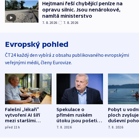
Hejtmani řeší chybějící peníze na
opravu silnic. Jsou nenárokové,
namítá ministerstvo
7. 8. 2026
7. 8. 2026
Evropský pohled
ČT24 každý den vybírá z obsahu publikovaného evropskými
veřejnými médii, členy Eurovize.
Falešní „lékaři“
Spekulace o
Pobyt u vodn
vytvoření AI šíří
přímém ruském
ploch zvyšuje
mezi staršími
útoku jsou pošetilé,
duševní poho
Poláky nebezpečné
míní estonský
ukázala
před 21
h
7. 8. 2026
7. 8. 2026
zdravotní rady
bezpečnostní
mezinárodní 
expert