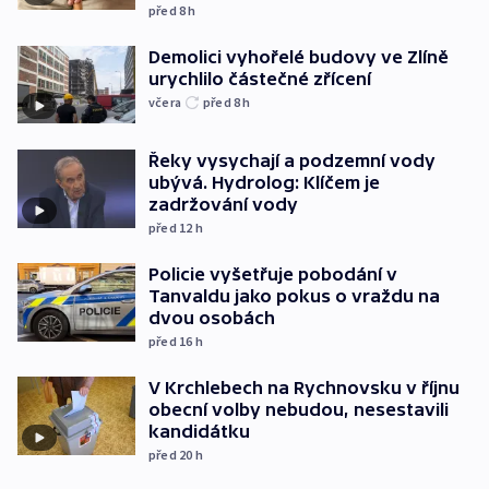
před 8
h
Demolici vyhořelé budovy ve Zlíně
urychlilo částečné zřícení
včera
před 8
h
Řeky vysychají a podzemní vody
ubývá. Hydrolog: Klíčem je
zadržování vody
před 12
h
Policie vyšetřuje pobodání v
Tanvaldu jako pokus o vraždu na
dvou osobách
před 16
h
V Krchlebech na Rychnovsku v říjnu
obecní volby nebudou, nesestavili
kandidátku
před 20
h