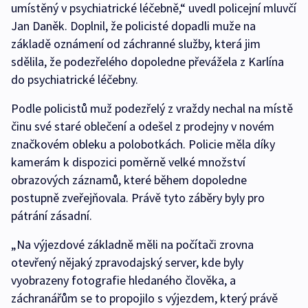
umístěný v psychiatrické léčebně,“ uvedl policejní mluvčí
Jan Daněk. Doplnil, že policisté dopadli muže na
základě oznámení od záchranné služby, která jim
sdělila, že podezřelého dopoledne převážela z Karlína
do psychiatrické léčebny.
Podle policistů muž podezřelý z vraždy nechal na místě
činu své staré oblečení a odešel z prodejny v novém
značkovém obleku a polobotkách. Policie měla díky
kamerám k dispozici poměrně velké množství
obrazových záznamů, které během dopoledne
postupně zveřejňovala. Právě tyto záběry byly pro
pátrání zásadní.
„Na výjezdové základně měli na počítači zrovna
otevřený nějaký zpravodajský server, kde byly
vyobrazeny fotografie hledaného člověka, a
záchranářům se to propojilo s výjezdem, který právě