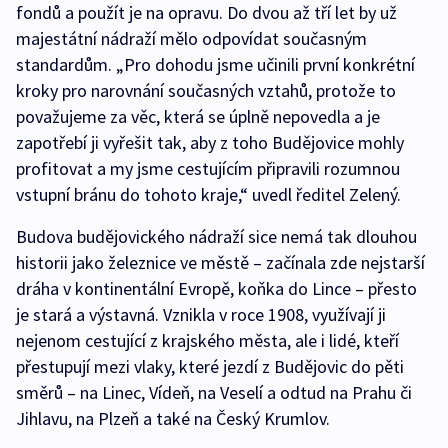
fondů a použít je na opravu. Do dvou až tří let by už
majestátní nádraží mělo odpovídat současným
standardům. „Pro dohodu jsme učinili první konkrétní
kroky pro narovnání současných vztahů, protože to
považujeme za věc, která se úplně nepovedla a je
zapotřebí ji vyřešit tak, aby z toho Budějovice mohly
profitovat a my jsme cestujícím připravili rozumnou
vstupní bránu do tohoto kraje,“ uvedl ředitel Zelený.
Budova budějovického nádraží sice nemá tak dlouhou
historii jako železnice ve městě – začínala zde nejstarší
dráha v kontinentální Evropě, koňka do Lince – přesto
je stará a výstavná. Vznikla v roce 1908, využívají ji
nejenom cestující z krajského města, ale i lidé, kteří
přestupují mezi vlaky, které jezdí z Budějovic do pěti
směrů – na Linec, Vídeň, na Veselí a odtud na Prahu či
Jihlavu, na Plzeň a také na Český Krumlov.