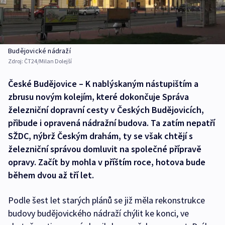
Budějovické nádraží
Zdroj:
ČT24/Milan Dolejší
České Budějovice – K nablýskaným nástupištím a
zbrusu novým kolejím, které dokončuje Správa
železniční dopravní cesty v Českých Budějovicích,
přibude i opravená nádražní budova. Ta zatím nepatří
SŽDC, nýbrž Českým drahám, ty se však chtějí s
železniční správou domluvit na společné přípravě
opravy. Začít by mohla v příštím roce, hotova bude
během dvou až tří let.
Podle šest let starých plánů se již měla rekonstrukce
budovy budějovického nádraží chýlit ke konci, ve