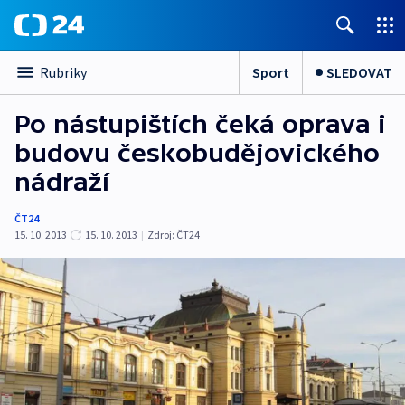
Sport
SLEDOVAT
Rubriky
Po nástupištích čeká oprava i
budovu českobudějovického
nádraží
ČT24
15. 10. 2013
15. 10. 2013
|
Zdroj:
ČT24