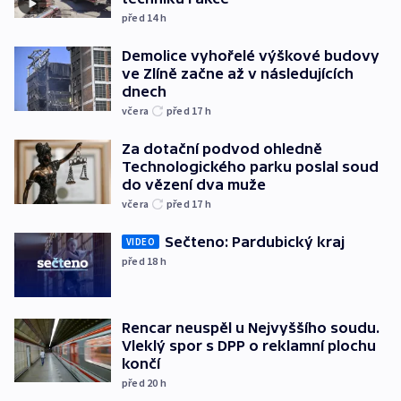
před 14
h
Demolice vyhořelé výškové budovy
ve Zlíně začne až v následujících
dnech
včera
před 17
h
Za dotační podvod ohledně
Technologického parku poslal soud
do vězení dva muže
včera
před 17
h
Sečteno: Pardubický kraj
VIDEO
před 18
h
Rencar neuspěl u Nejvyššího soudu.
Vleklý spor s DPP o reklamní plochu
končí
před 20
h