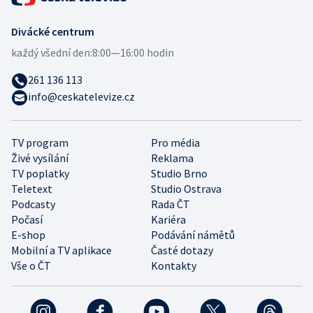
Divácké centrum
každý všední den:
8:00—16:00 hodin
261 136 113
info@ceskatelevize.cz
TV program
Pro média
Živé vysílání
Reklama
TV poplatky
Studio Brno
Teletext
Studio Ostrava
Podcasty
Rada ČT
Počasí
Kariéra
E-shop
Podávání námětů
Mobilní a TV aplikace
Časté dotazy
Vše o ČT
Kontakty