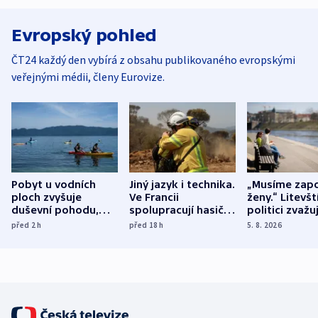
Evropský pohled
ČT24 každý den vybírá z obsahu publikovaného evropskými
veřejnými médii, členy Eurovize.
Pobyt u vodních
Jiný jazyk i technika.
„Musíme zapo
ploch zvyšuje
Ve Francii
ženy.“ Litevšt
duševní pohodu,
spolupracují hasiči z
politici zvažuj
ukázala
různých zemí
dohodu o
před 2
h
před 18
h
5. 8. 2026
mezinárodní studie
demografii