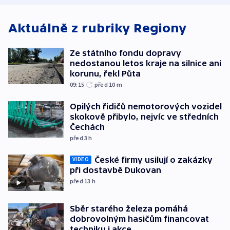
Aktuálně z rubriky
Regiony
Ze státního fondu dopravy
nedostanou letos kraje na silnice ani
korunu, řekl Půta
09:15
před 10
m
Opilých řidičů nemotorových vozidel
skokově přibylo, nejvíc ve středních
Čechách
před 3
h
České firmy usilují o zakázky
VIDEO
při dostavbě Dukovan
před 13
h
Sběr starého železa pomáhá
dobrovolným hasičům financovat
techniku i akce