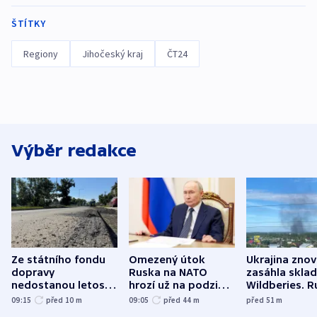
ŠTÍTKY
Regiony
Jihočeský kraj
ČT24
Výběr redakce
Ze státního fondu
Omezený útok
Ukrajina zno
dopravy
Ruska na NATO
zasáhla skla
nedostanou letos
hrozí už na podzim,
Wildberies. 
kraje na silnice ani
varují tajné služby
útočili v Cha
09:15
před 10
m
09:05
před 44
m
před 51
m
korunu, řekl Půta
USA
oblasti