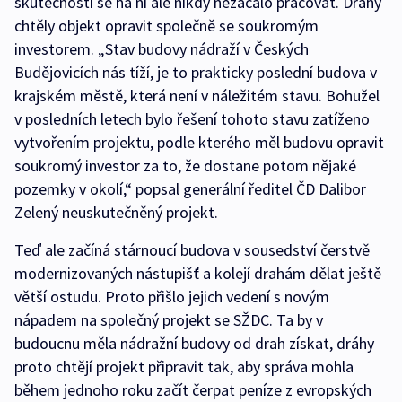
skutečnosti se na ní ale nikdy nezačalo pracovat. Dráhy
chtěly objekt opravit společně se soukromým
investorem. „Stav budovy nádraží v Českých
Budějovicích nás tíží, je to prakticky poslední budova v
krajském městě, která není v náležitém stavu. Bohužel
v posledních letech bylo řešení tohoto stavu zatíženo
vytvořením projektu, podle kterého měl budovu opravit
soukromý investor za to, že dostane potom nějaké
pozemky v okolí,“ popsal generální ředitel ČD Dalibor
Zelený neuskutečněný projekt.
Teď ale začíná stárnoucí budova v sousedství čerstvě
modernizovaných nástupišť a kolejí drahám dělat ještě
větší ostudu. Proto přišlo jejich vedení s novým
nápadem na společný projekt se SŽDC. Ta by v
budoucnu měla nádražní budovy od drah získat, dráhy
proto chtějí projekt připravit tak, aby správa mohla
během jednoho roku začít čerpat peníze z evropských