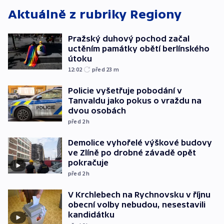
Aktuálně z rubriky
Regiony
Pražský duhový pochod začal
uctěním památky obětí berlínského
útoku
12:02
před 23
m
Policie vyšetřuje pobodání v
Tanvaldu jako pokus o vraždu na
dvou osobách
před 2
h
Demolice vyhořelé výškové budovy
ve Zlíně po drobné závadě opět
pokračuje
před 2
h
V Krchlebech na Rychnovsku v říjnu
obecní volby nebudou, nesestavili
kandidátku