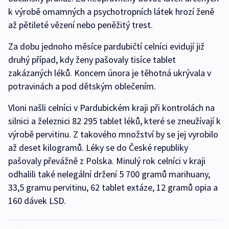
k výrobě omamných a psychotropních látek hrozí ženě
až pětileté vězení nebo peněžitý trest.
Za dobu jednoho měsíce pardubičtí celníci evidují již
druhý případ, kdy ženy pašovaly tisíce tablet
zakázaných léků. Koncem února je těhotná ukrývala v
potravinách a pod dětským oblečením.
Vloni našli celníci v Pardubickém kraji při kontrolách na
silnici a železnici 82 295 tablet léků, které se zneužívají k
výrobě pervitinu. Z takového množství by se jej vyrobilo
až deset kilogramů. Léky se do České republiky
pašovaly převážně z Polska. Minulý rok celníci v kraji
odhalili také nelegální držení 5 700 gramů marihuany,
33,5 gramu pervitinu, 62 tablet extáze, 12 gramů opia a
160 dávek LSD.