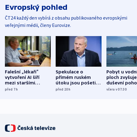
Evropský pohled
ČT24 každý den vybírá z obsahu publikovaného evropskými
veřejnými médii, členy Eurovize.
Falešní „lékaři“
Spekulace o
Pobyt u vodn
vytvoření AI šíří
přímém ruském
ploch zvyšuje
mezi staršími
útoku jsou pošetilé,
duševní poho
Poláky nebezpečné
míní estonský
ukázala
před 7
h
před 20
h
včera v 07:30
zdravotní rady
bezpečnostní
mezinárodní 
expert