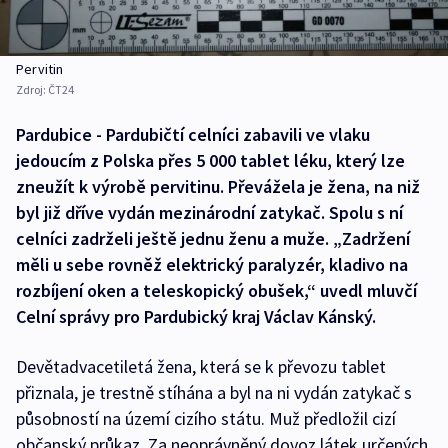
Pervitin
Zdroj:
ČT24
Pardubice - Pardubičtí celníci zabavili ve vlaku
jedoucím z Polska přes 5 000 tablet léku, který lze
zneužít k výrobě pervitinu. Převážela je žena, na niž
byl již dříve vydán mezinárodní zatykač. Spolu s ní
celníci zadrželi ještě jednu ženu a muže. „Zadržení
měli u sebe rovněž elektrický paralyzér, kladivo na
rozbíjení oken a teleskopický obušek,“ uvedl mluvčí
Celní správy pro Pardubický kraj Václav Kánský.
Devětadvacetiletá žena, která se k převozu tablet
přiznala, je trestně stíhána a byl na ni vydán zatykač s
působností na území cizího státu. Muž předložil cizí
občanský průkaz. Za neoprávněný dovoz látek určených