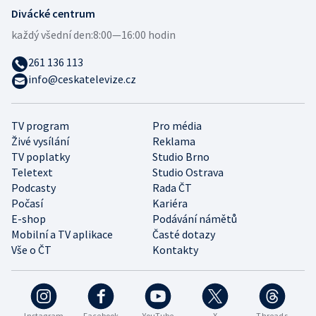
Divácké centrum
každý všední den:
8:00—16:00 hodin
261 136 113
info@ceskatelevize.cz
TV program
Pro média
Živé vysílání
Reklama
TV poplatky
Studio Brno
Teletext
Studio Ostrava
Podcasty
Rada ČT
Počasí
Kariéra
E-shop
Podávání námětů
Mobilní a TV aplikace
Časté dotazy
Vše o ČT
Kontakty
Instagram
Facebook
YouTube
X
Threads