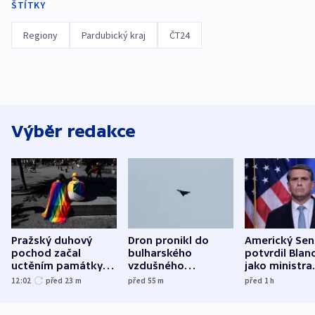
ŠTÍTKY
Regiony
Pardubický kraj
ČT24
Výběr redakce
Pražský duhový
Dron pronikl do
Americký Sen
pochod začal
bulharského
potvrdil Blan
uctěním památky
vzdušného
jako ministra
obětí berlínského
prostoru,
spravedlnost
12:02
před 23
m
před 55
m
před 1
h
útoku
explodoval kilometr
od plynovodu