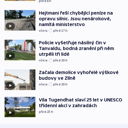
před 6
h
Hejtmani řeší chybějící peníze na
opravu silnic. Jsou nenárokové,
namítá ministerstvo
včera
před 17
h
Policie vyšetřuje násilný čin v
Tanvaldu, bodná zranění při něm
utrpěli tři lidé
včera
před 20
h
Začala demolice vyhořelé výškové
budovy ve Zlíně
včera
před 20
h
Vila Tugendhat slaví 25 let v UNESCO
třídenní akcí v zahradách
před 23
h