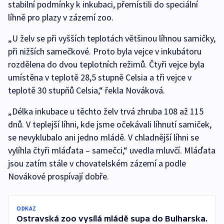
stabilní podmínky k inkubaci, přemístili do speciální
líhně pro plazy v zázemí zoo.
„U želv se při vyšších teplotách většinou líhnou samičky,
při nižších samečkové. Proto byla vejce v inkubátoru
rozdělena do dvou teplotních režimů. Čtyři vejce byla
umístěna v teplotě 28,5 stupně Celsia a tři vejce v
teplotě 30 stupňů Celsia,“ řekla Nováková.
„Délka inkubace u těchto želv trvá zhruba 108 až 115
dnů. V teplejší líhni, kde jsme očekávali líhnutí samiček,
se nevyklubalo ani jedno mládě. V chladnější líhni se
vylíhla čtyři mláďata – samečci,“ uvedla mluvčí. Mláďata
jsou zatím stále v chovatelském zázemí a podle
Novákové prospívají dobře.
ODKAZ
Ostravská zoo vysílá mládě supa do Bulharska.