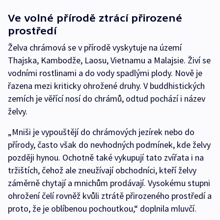
Ve volné přírodě ztrácí přirozené
prostředí
Želva chrámová se v přírodě vyskytuje na území
Thajska, Kambodže, Laosu, Vietnamu a Malajsie. Živí se
vodními rostlinami a do vody spadlými plody. Nově je
řazena mezi kriticky ohrožené druhy. V buddhistických
zemích je věřící nosí do chrámů, odtud pochází i název
želvy.
„Mniši je vypouštějí do chrámových jezírek nebo do
přírody, často však do nevhodných podmínek, kde želvy
později hynou. Ochotně také vykupují tato zvířata i na
tržištích, čehož ale zneužívají obchodníci, kteří želvy
záměrně chytají a mnichům prodávají. Vysokému stupni
ohrožení čelí rovněž kvůli ztrátě přirozeného prostředí a
proto, že je oblíbenou pochoutkou,“ doplnila mluvčí.