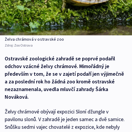
Želva chrámová v ostravské zoo
Zdroj:
Zoo Ostrava
Ostravské zoologické zahradě se poprvé podařil
odchov vzácné želvy chrámové. Mimořádný je
především v tom, že se v zajetí podaří jen výjimečně
a za poslední rok ho žádná zoo kromě ostravské
nezaznamenala, uvedla mluvčí zahrady Šárka
Nováková.
Želvy chrámové obývají expozici Sloní džungle v
pavilonu slonů. V zahradě je jeden samec a dvě samice.
Snůšku sedmi vajec chovatelé z expozice, kde nebyly