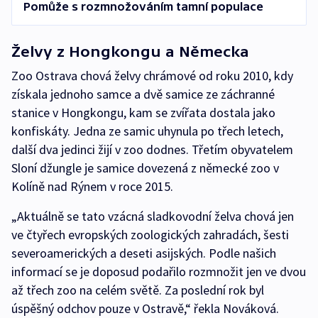
Pomůže s rozmnožováním tamní populace
Želvy z Hongkongu a Německa
Zoo Ostrava chová želvy chrámové od roku 2010, kdy
získala jednoho samce a dvě samice ze záchranné
stanice v Hongkongu, kam se zvířata dostala jako
konfiskáty. Jedna ze samic uhynula po třech letech,
další dva jedinci žijí v zoo dodnes. Třetím obyvatelem
Sloní džungle je samice dovezená z německé zoo v
Kolíně nad Rýnem v roce 2015.
„Aktuálně se tato vzácná sladkovodní želva chová jen
ve čtyřech evropských zoologických zahradách, šesti
severoamerických a deseti asijských. Podle našich
informací se je doposud podařilo rozmnožit jen ve dvou
až třech zoo na celém světě. Za poslední rok byl
úspěšný odchov pouze v Ostravě,“ řekla Nováková.