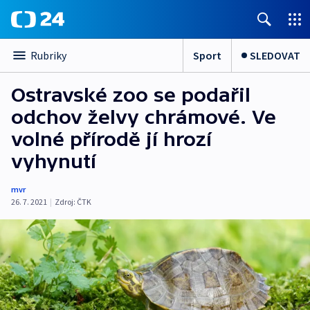
Sport
SLEDOVAT
Rubriky
Ostravské zoo se podařil
odchov želvy chrámové. Ve
volné přírodě jí hrozí
vyhynutí
mvr
26. 7. 2021
|
Zdroj:
ČTK