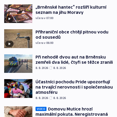
„Brněnské hantec“ rozšíří kulturní
seznam na jihu Moravy
včera v 07:00
Příhraniční obce chtějí pitnou vodu
od sousedů
včera v 06:00
Při nehodě dvou aut na Brněnsku
zemřeli dva lidé, čtyři se těžce zranili
8. 8. 2026
8. 8. 2026
Účastníci pochodu Pride upozorňují
na trvající nerovnosti i společenskou
atmosféru
8. 8. 2026
8. 8. 2026
Domovu Mutice hrozí
VIDEO
maximální pokuta. Neregistrovaná