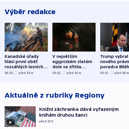
Výběr redakce
Kanadské úřady
V největším
Trump vybral
hlásí první oběť
egyptském zlatém
nového právn
rozsáhlých lesních
dole se zřítila
poradce Bílé
požárů
hornina, jeden
domu
06:20
před 39
m
04:02
před 44
m
04:41
před 46
člověk zemřel
Aktuálně z rubriky
Regiony
Knižní záchranka dává vyřazeným
knihám druhou šanci
před 23
h