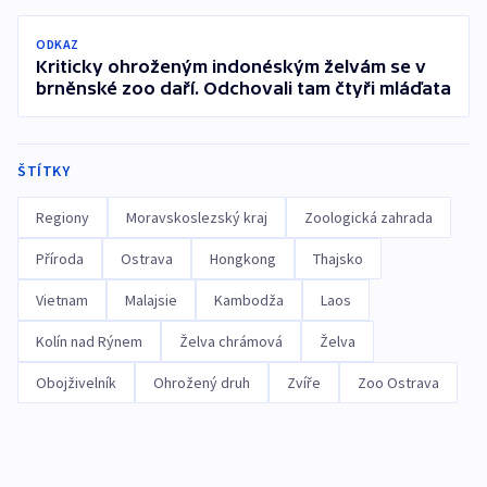
ODKAZ
Kriticky ohroženým indonéským želvám se v
brněnské zoo daří. Odchovali tam čtyři mláďata
ŠTÍTKY
Regiony
Moravskoslezský kraj
Zoologická zahrada
Příroda
Ostrava
Hongkong
Thajsko
Vietnam
Malajsie
Kambodža
Laos
Kolín nad Rýnem
Želva chrámová
Želva
Obojživelník
Ohrožený druh
Zvíře
Zoo Ostrava