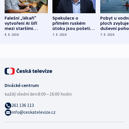
Falešní „lékaři“
Spekulace o
Pobyt u vodn
vytvoření AI šíří
přímém ruském
ploch zvyšuje
mezi staršími
útoku jsou pošetilé,
duševní poho
Poláky nebezpečné
míní estonský
ukázala
8. 8. 2026
7. 8. 2026
7. 8. 2026
zdravotní rady
bezpečnostní
mezinárodní 
expert
Divácké centrum
každý všední den:
8:00—16:00 hodin
261 136 113
info@ceskatelevize.cz